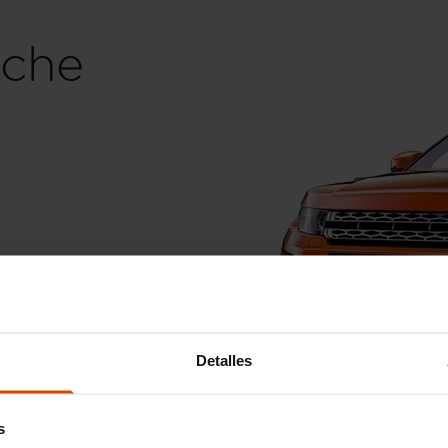
che
go
Detalles
s