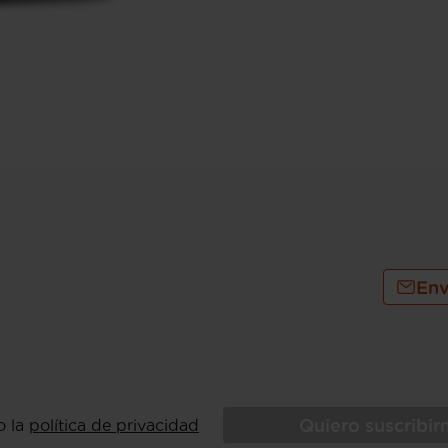
Env
Quiero suscribi
o la
política de privacidad