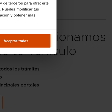
y de terceros para ofrecerte
. Puedes modificar tus
ración y obtener más
fieres, gestionamos
Aceptar todas
de tu vehículo
odos los trámites
o
incipales portales