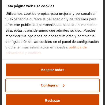
Esta página web usa cookies
Si lo prefieres,
Utilizamos cookies propias para mejorar y personalizar
gestionamos la venta de
tu experiencia durante la navegación y de terceros para
tu vehículo
ofrecerte publicidad personalizada basada en intereses.
Si aceptas, consideramos que admites su uso. Puedes
modificar tus opciones de consentimiento y cambiar la
Nos encargamos de todos los trámites
configuración de las cookies en el panel de configuración
Reportaje fotográfico
y obtener más información en nuestra
política de
Publicación en los principales portales
privacidad y cookies.
Ir a gestión de venta
Aceptar todas
Configurar
Rechazar