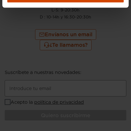
910 605 222
L-S: 9-20:30h
D : 10-14h y 16:30-20:30h
Envíanos un email
¿Te llamamos?
Suscríbete a nuestras novedades
:
Introduce tu email
Acepto la
política de privacidad
Quiero suscribirme