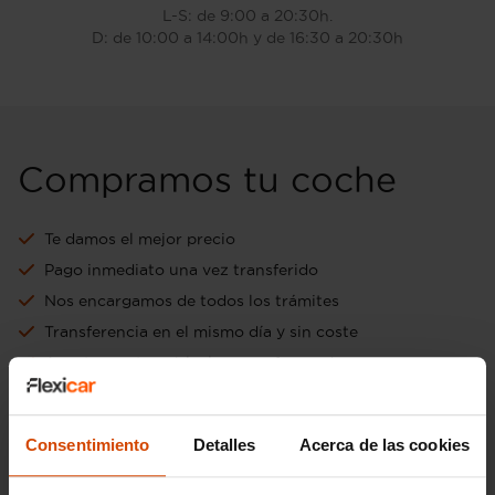
L-S: de 9:00 a 20:30h.
D: de 10:00 a 14:00h y de 16:30 a 20:30h
Compramos tu coche
Te damos el mejor precio
Pago inmediato una vez transferido
Nos encargamos de todos los trámites
Transferencia en el mismo día y sin coste
Aceptamos tu vehículo como forma de pago
Ir a tasación online gratuita
Consentimiento
Detalles
Acerca de las cookies