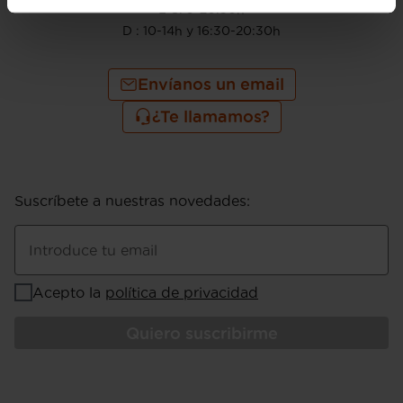
L-S: 9-20:30h
D : 10-14h y 16:30-20:30h
Envíanos un email
¿Te llamamos?
Suscríbete a nuestras novedades
:
Introduce tu email
Acepto la
política de privacidad
Quiero suscribirme