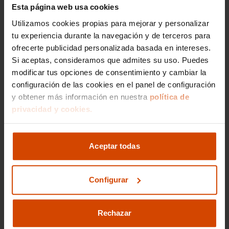
Si lo prefieres,
Esta página web usa cookies
gestionamos la venta de
Utilizamos cookies propias para mejorar y personalizar
tu experiencia durante la navegación y de terceros para
tu vehículo
ofrecerte publicidad personalizada basada en intereses.
Si aceptas, consideramos que admites su uso. Puedes
modificar tus opciones de consentimiento y cambiar la
Nos encargamos de todos los trámites
configuración de las cookies en el panel de configuración
Reportaje fotográfico
y obtener más información en nuestra
política de
Publicación en los principales portales
privacidad y cookies.
Ir a gestión de venta
Aceptar todas
Configurar
Rechazar
910 605 222