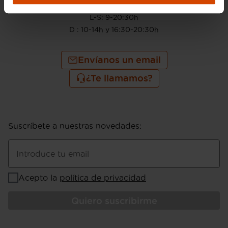
910 605 222
L-S: 9-20:30h
D : 10-14h y 16:30-20:30h
Envíanos un email
¿Te llamamos?
Suscríbete a nuestras novedades
:
Introduce tu email
Acepto la
política de privacidad
Quiero suscribirme