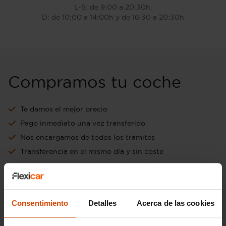
L-S: de 9:00 a 20:30h.
D: de 10:00 a 14:00h y de 16:30 a 20:30h
Compramos tu coche
Te damos el mejor precio
Pago inmediato una vez transferido
Nos encargamos de todos los trámites
Transferencia en el mismo día y sin coste
Aceptamos tu vehículo como forma de pago
Ir a tasación online gratuita
Consentimiento
Detalles
Acerca de las cookies