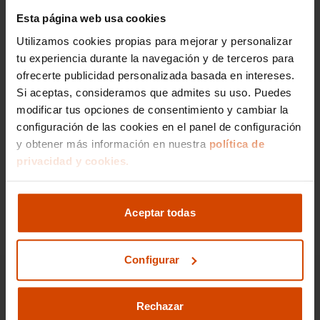
Esta página web usa cookies
Si lo prefieres,
Utilizamos cookies propias para mejorar y personalizar
gestionamos la venta de
tu experiencia durante la navegación y de terceros para
tu vehículo
ofrecerte publicidad personalizada basada en intereses.
Si aceptas, consideramos que admites su uso. Puedes
modificar tus opciones de consentimiento y cambiar la
Nos encargamos de todos los trámites
configuración de las cookies en el panel de configuración
Reportaje fotográfico
y obtener más información en nuestra
política de
Publicación en los principales portales
privacidad y cookies.
Ir a gestión de venta
Aceptar todas
Configurar
Rechazar