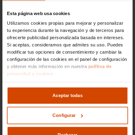
Esta página web usa cookies
Si lo prefieres,
Utilizamos cookies propias para mejorar y personalizar
tu experiencia durante la navegación y de terceros para
gestionamos la venta de
ofrecerte publicidad personalizada basada en intereses.
tu vehículo
Si aceptas, consideramos que admites su uso. Puedes
modificar tus opciones de consentimiento y cambiar la
configuración de las cookies en el panel de configuración
Nos encargamos de todos los trámites
y obtener más información en nuestra
política de
Reportaje fotográfico
privacidad y cookies.
Publicación en los principales portales
Aceptar todas
Ir a gestión de venta
Configurar
Rechazar