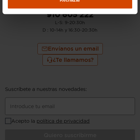
910 605 222
L-S: 9-20:30h
D : 10-14h y 16:30-20:30h
Envíanos un email
¿Te llamamos?
Suscríbete a nuestras novedades
:
Introduce tu email
Acepto la
política de privacidad
Quiero suscribirme