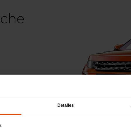
che
go
Detalles
s