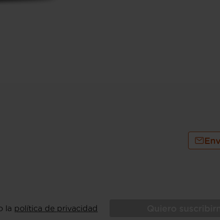
Env
Quiero suscribi
o la
política de privacidad