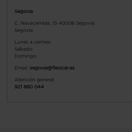
Segovia
C. Navacerrada, 15
40006
Segovia
Segovia
Lunes a viernes
:
Sábado
:
Domingo
:
Email
:
segovia@flexicar.es
Atención general
921 880 044