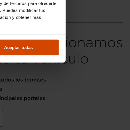
y de terceros para ofrecerte
. Puedes modificar tus
ración y obtener más
fieres, gestionamos
Aceptar todas
de tu vehículo
odos los trámites
o
incipales portales