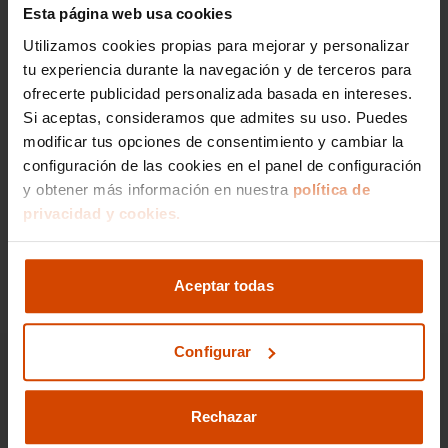
Si lo prefieres,
Esta página web usa cookies
gestionamos la venta de
Utilizamos cookies propias para mejorar y personalizar
tu experiencia durante la navegación y de terceros para
tu vehículo
ofrecerte publicidad personalizada basada en intereses.
Si aceptas, consideramos que admites su uso. Puedes
modificar tus opciones de consentimiento y cambiar la
Nos encargamos de todos los trámites
configuración de las cookies en el panel de configuración
Reportaje fotográfico
y obtener más información en nuestra
política de
Publicación en los principales portales
privacidad y cookies.
Ir a gestión de venta
Aceptar todas
Configurar
Rechazar
910 605 222