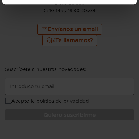
L-S: 9-20:30h
D : 10-14h y 16:30-20:30h
Envíanos un email
¿Te llamamos?
Suscríbete a nuestras novedades
:
Introduce tu email
Acepto la
política de privacidad
Quiero suscribirme