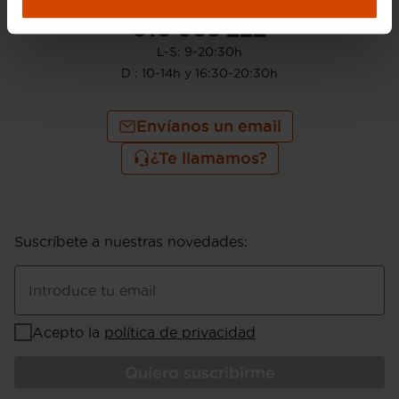
910 605 222
L-S: 9-20:30h
D : 10-14h y 16:30-20:30h
Envíanos un email
¿Te llamamos?
Suscríbete a nuestras novedades
:
Introduce tu email
Acepto la
política de privacidad
Quiero suscribirme