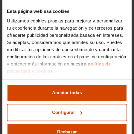
Esta página web usa cookies
Si lo prefieres,
Utilizamos cookies propias para mejorar y personalizar
gestionamos la venta de
tu experiencia durante la navegación y de terceros para
ofrecerte publicidad personalizada basada en intereses.
tu vehículo
Si aceptas, consideramos que admites su uso. Puedes
modificar tus opciones de consentimiento y cambiar la
configuración de las cookies en el panel de configuración
Nos encargamos de todos los trámites
y obtener más información en nuestra
política de
Reportaje fotográfico
privacidad y cookies.
Publicación en los principales portales
Ir a gestión de venta
Aceptar todas
Configurar
Rechazar