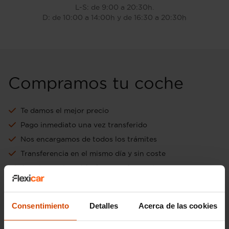
L-S: de 9:00 a 20:30h.
D: de 10:00 a 14:00h y de 16:30 a 20:30h
Compramos tu coche
Te damos el mejor precio
Pago inmediato una vez transferido
Nos encargamos de todos los trámites
Transferencia en el mismo día y sin coste
Aceptamos tu vehículo como forma de pago
Ir a tasación online gratuita
Consentimiento
Detalles
Acerca de las cookies