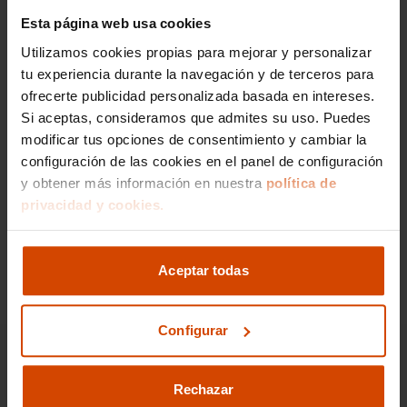
Esta página web usa cookies
Si lo prefieres,
Utilizamos cookies propias para mejorar y personalizar
gestionamos la venta de
tu experiencia durante la navegación y de terceros para
tu vehículo
ofrecerte publicidad personalizada basada en intereses.
Si aceptas, consideramos que admites su uso. Puedes
modificar tus opciones de consentimiento y cambiar la
Nos encargamos de todos los trámites
configuración de las cookies en el panel de configuración
Reportaje fotográfico
y obtener más información en nuestra
política de
Publicación en los principales portales
privacidad y cookies.
Ir a gestión de venta
Aceptar todas
Configurar
Rechazar