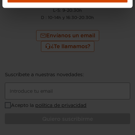
910 605 222
L-S: 9-20:30h
D : 10-14h y 16:30-20:30h
Envíanos un email
¿Te llamamos?
Suscríbete a nuestras novedades
:
Introduce tu email
Acepto la
política de privacidad
Quiero suscribirme