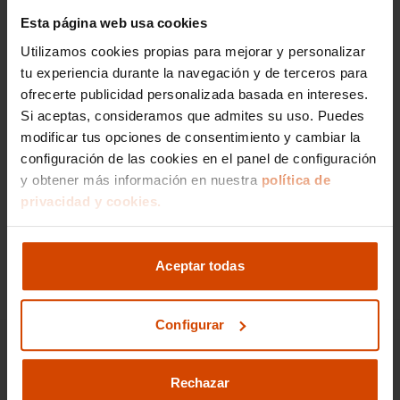
Esta página web usa cookies
Si lo prefieres,
Utilizamos cookies propias para mejorar y personalizar
gestionamos la venta de
tu experiencia durante la navegación y de terceros para
tu vehículo
ofrecerte publicidad personalizada basada en intereses.
Si aceptas, consideramos que admites su uso. Puedes
modificar tus opciones de consentimiento y cambiar la
Nos encargamos de todos los trámites
configuración de las cookies en el panel de configuración
Reportaje fotográfico
y obtener más información en nuestra
política de
Publicación en los principales portales
privacidad y cookies.
Ir a gestión de venta
Aceptar todas
Configurar
Rechazar