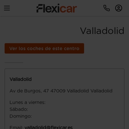
Valladolid
Ver los coches de este centro
Valladolid
Av de Burgos, 47
47009
Valladolid
Valladolid
Lunes a viernes
:
Sábado
:
Domingo
:
Email
:
valladolid@flexicar.es