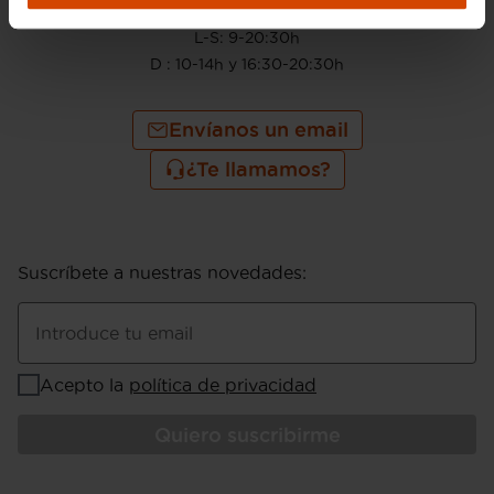
910 605 222
L-S: 9-20:30h
D : 10-14h y 16:30-20:30h
Envíanos un email
¿Te llamamos?
Suscríbete a nuestras novedades
:
Introduce tu email
Acepto la
política de privacidad
Quiero suscribirme