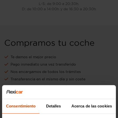
L-S: de 9:00 a 20:30h.
D: de 10:00 a 14:00h y de 16:30 a 20:30h
Compramos tu coche
Te damos el mejor precio
Pago inmediato una vez transferido
Nos encargamos de todos los trámites
Transferencia en el mismo día y sin coste
Aceptamos tu vehículo como forma de pago
Ir a tasación online gratuita
Consentimiento
Detalles
Acerca de las cookies