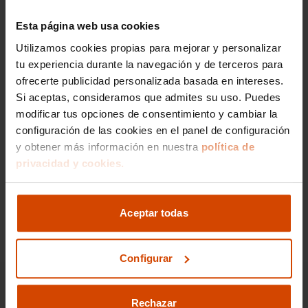
Esta página web usa cookies
Si lo prefieres,
Utilizamos cookies propias para mejorar y personalizar
gestionamos la venta de
tu experiencia durante la navegación y de terceros para
ofrecerte publicidad personalizada basada en intereses.
tu vehículo
Si aceptas, consideramos que admites su uso. Puedes
modificar tus opciones de consentimiento y cambiar la
configuración de las cookies en el panel de configuración
Nos encargamos de todos los trámites
y obtener más información en nuestra
política de
Reportaje fotográfico
privacidad y cookies.
Publicación en los principales portales
Ir a gestión de venta
Aceptar todas
Configurar
Rechazar