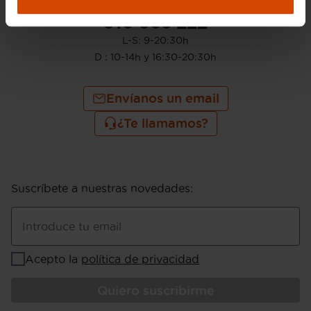
910 605 222
L-S: 9-20:30h
D : 10-14h y 16:30-20:30h
Envíanos un email
¿Te llamamos?
Suscríbete a nuestras novedades
:
Introduce tu email
Acepto la
política de privacidad
Quiero suscribirme