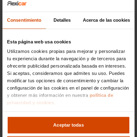
No pierdas más tiempo soñando con tener un
Ferrari en Barcelona, ya que
en Flexicar, te
Consentimiento
Detalles
Acerca de las cookies
ofrecemos la oportunidad de hacerlo realidad.
Visita nuestro concesionario en Barcelona, o
cualquier otro de la provincia y descubre nuestra
Esta página web usa cookies
exclusiva selección de
coches Ferrari de
Utilizamos cookies propias para mejorar y personalizar
segunda mano en Barcelona
y déjate asesorar
tu experiencia durante la navegación y de terceros para
por nuestro equipo de expertos.
ofrecerte publicidad personalizada basada en intereses.
Comprar un Ferrari de segunda mano en
Si aceptas, consideramos que admites su uso. Puedes
Barcelona
nunca ha sido tan emocionante y
modificar tus opciones de consentimiento y cambiar la
accesible como con Flexicar.
configuración de las cookies en el panel de configuración
y obtener más información en nuestra
política de
Vive la pasión de la conducción
italiana con un
privacidad y cookies.
Ferrari en Barcelona y disfruta de todas las
ventajas que solo puede ofrecerte un
concesionario especializado en la compra y
venta de coches de ocasión.
Aceptar todas
No lo pienses más y ven a descubrir nuestro