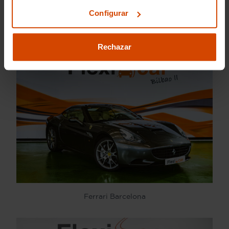
amplio catálogo de c
oches Ferrari de ocasión en
Configurar
Barcelona
que tenemos actualmente disponible
en nuestro stock.
Rechazar
Ferrari Barcelona