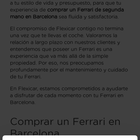
a tu estilo de vida y presupuesto, para que tu
experiencia de
comprar un Ferrari de segunda
mano en Barcelona
sea fluida y satisfactoria.
El compromiso de Flexicar contigo no termina
una vez que te llevas el coche. Valoramos la
relación a largo plazo con nuestros clientes y
entendemos que poseer un Ferrari es una
experiencia que va más allá de la simple
propiedad. Por eso, nos preocupamos
profundamente por el mantenimiento y cuidado
de tu Ferrari.
En Flexicar, estamos comprometidos a ayudarte
a disfrutar de cada momento con tu Ferrari en
Barcelona.
Comprar un Ferrari en
Barcelona