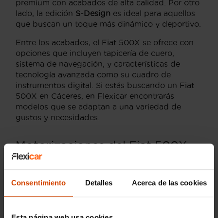
premium con acabados de alta calidad. Por otro
lado, la edición
S-Design
es ideal para aquellos
que buscan un toque más dinámico y deportivo.
Entre los acabados, el Fiat 500X se ofrece con
opciones que incluyen tapicería de cuero,
sistema de navegación, y características de
tecnología avanzada como su cuadro de
instrumentos digital. Si estás buscando un Fiat
500X en Cáceres, en Flexicar encontrarás
modelos que se adaptan a una variedad de
gustos y necesidades.
Motorizaciones del Fiat 500X
en Cáceres
El Fiat 500X está disponible con una variedad
Consentimiento
Detalles
Acerca de las cookies
de opciones de motorización que se adaptan
tanto a aquellos que buscan eficiencia como a
quienes desean un mayor rendimiento. En
Esta página web usa cookies