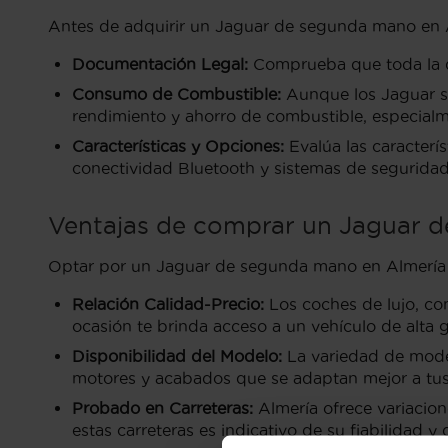
Antes de adquirir un Jaguar de segunda mano en Al
Documentación Legal:
Comprueba que toda la doc
Consumo de Combustible:
Aunque los Jaguar so
rendimiento y ahorro de combustible, especialme
Características y Opciones:
Evalúa las caracterí
conectividad Bluetooth y sistemas de segurida
Ventajas de comprar un Jaguar d
Optar por un Jaguar de segunda mano en Almería p
Relación Calidad-Precio:
Los coches de lujo, co
ocasión te brinda acceso a un vehículo de alta
Disponibilidad del Modelo:
La variedad de model
motores y acabados que se adaptan mejor a tus
Probado en Carreteras:
Almería ofrece variacion
estas carreteras es indicativo de su fiabilidad 