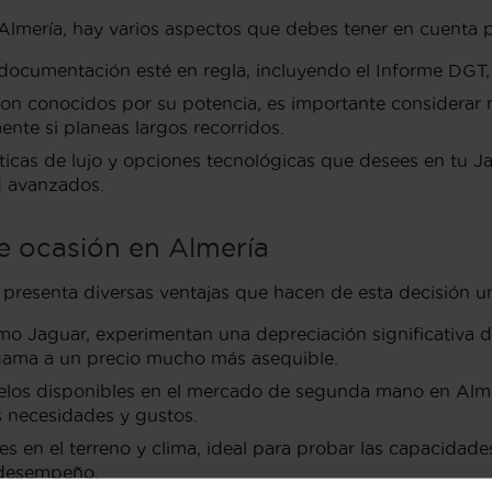
mería, hay varios aspectos que debes tener en cuenta p
umentación esté en regla, incluyendo el Informe DGT, las 
n conocidos por su potencia, es importante considerar 
nte si planeas largos recorridos.
sticas de lujo y opciones tecnológicas que desees en tu 
d avanzados.
e ocasión en Almería
resenta diversas ventajas que hacen de esta decisión un
mo Jaguar, experimentan una depreciación significativa 
 gama a un precio mucho más asequible.
os disponibles en el mercado de segunda mano en Almería
 necesidades y gustos.
es en el terreno y clima, ideal para probar las capacidad
y desempeño.