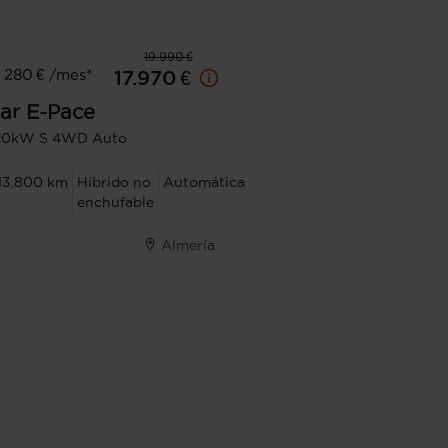
19.990 €
 280 € /mes*
17.970 €
ar
E-Pace
120kW S 4WD Auto
13.800 km
Híbrido no
Automática
enchufable
Almería