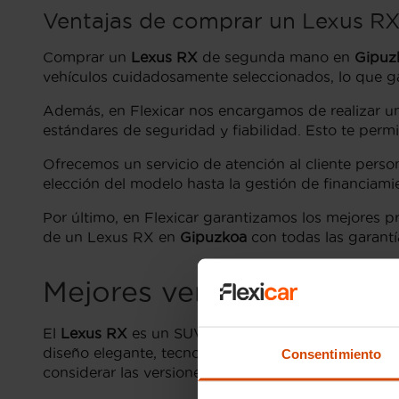
Ventajas de comprar un Lexus RX
Comprar un
Lexus RX
de segunda mano en
Gipuz
vehículos cuidadosamente seleccionados, lo que ga
Además, en Flexicar nos encargamos de realizar u
estándares de seguridad y fiabilidad. Esto te perm
Ofrecemos un servicio de atención al cliente pers
elección del modelo hasta la gestión de financiami
Por último, en Flexicar garantizamos los mejores 
de un Lexus RX en
Gipuzkoa
con todas las garantía
Mejores versiones y aca
El
Lexus RX
es un SUV de lujo que ha captado la
diseño elegante, tecnología innovadora y opciones
Consentimiento
considerar las versiones más populares y los acaba