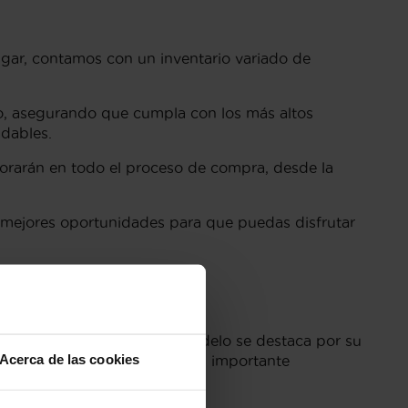
lugar, contamos con un inventario variado de
o, asegurando que cumpla con los más altos
adables.
sorarán en todo el proceso de compra, desde la
s mejores oportunidades para que puedas disfrutar
zkoa
mano en Gipuzkoa. Este modelo se destaca por su
Acerca de las cookies
egunda mano en Gipuzkoa
, es importante
mpeño.