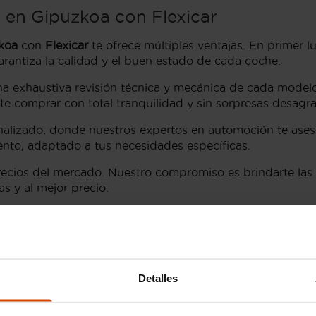
 en Gipuzkoa con Flexicar
koa
con
Flexicar
te ofrece múltiples ventajas. En primer 
rantiza la calidad y el buen estado de cada coche.
na exhaustiva revisión técnica y mecánica de cada model
ite comprar con total tranquilidad y sin sorpresas desagr
onalizado, donde nuestros expertos en automoción te ase
ento, adaptado a tus necesidades específicas.
precios del mercado. Nuestro compromiso es brindarte la
s y al mejor precio.
bados del Lexus RX en Gipu
 atención de muchos compradores de coches de segunda 
Detalles
 de motorización eficientes. Al buscar un
Lexus RX de s
dos que ofrecen el mejor equilibrio entre confort y dese