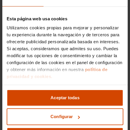
un desplazamiento suave y una experiencia de
conducción cómoda, ideal para largos viajes
familiares.
Esta página web usa cookies
En Flexicar, el compromiso con la calidad es
Utilizamos cookies propias para mejorar y personalizar
fundamental, y cada vehículo Maxus ha sido
tu experiencia durante la navegación y de terceros para
verificado a fondo para asegurar que cumpla
ofrecerte publicidad personalizada basada en intereses.
con altos estándares de rendimiento y
Si aceptas, consideramos que admites su uso. Puedes
seguridad. No importa qué motorización elijas,
modificar tus opciones de consentimiento y cambiar la
puedes estar seguro de que recibirás un coche
configuración de las cookies en el panel de configuración
en condición óptima y con garantía.
y obtener más información en nuestra
política de
privacidad y cookies.
Precio medio de los
Maxus de segunda
Aceptar todas
mano en Álava
Configurar
Si estás considerando adquirir un Maxus de
segunda mano en Álava, es importante estar al