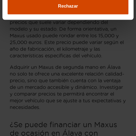
tanto de los precios medios en el mercado local.
Rechazar
Los vehículos Maxus, conocidos por su fiabilidad
y eficiencia, pueden encontrarse en un rango de
precios que suele variar dependiendo del
modelo y su estado. De forma orientativa, un
Maxus usado puede rondar entre los 15,000 y
25,000 euros. Este precio puede variar según el
año de fabricación, el kilometraje y las
características específicas del vehículo.
Adquirir un Maxus de segunda mano en Álava
no solo te ofrece una excelente relación calidad-
precio, sino que también cuenta con la ventaja
de un mercado accesible y dinámico. Investigar
y comparar precios te permitirá encontrar el
mejor vehículo que se ajuste a tus expectativas y
necesidades.
¿Se puede financiar un Maxus
de ocasión en Álava con