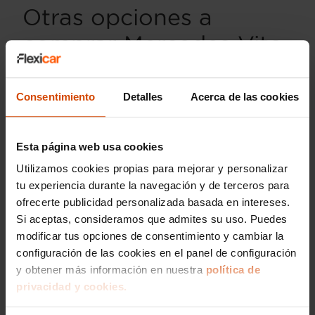
Otras opciones a
comprar Mercedes Vito
Tourer en Cantabria
Consentimiento
Detalles
Acerca de las cookies
En
Cantabria
, existen varias alternativas para
quienes buscan un
Mercedes Vito Tourer
de
segunda mano. En
Flexicar
, ofrecemos una
Esta página web usa cookies
selección contrastada de vehículos revisados y
garantizados, asegurando así calidad y
Utilizamos cookies propias para mejorar y personalizar
confianza en cada compra.
tu experiencia durante la navegación y de terceros para
ofrecerte publicidad personalizada basada en intereses.
Entre las opciones disponibles, los usuarios
Si aceptas, consideramos que admites su uso. Puedes
pueden elegir entre diferentes niveles de
modificar tus opciones de consentimiento y cambiar la
equipamiento y años de fabricación,
configuración de las cookies en el panel de configuración
permitiendo adquirir un vehículo que se ajuste
tanto a las preferencias personales como al
y obtener más información en nuestra
política de
presupuesto. Flexicar proporciona una amplia
privacidad y cookies.
gama de
Mercedes Vito Tourer
con diversas