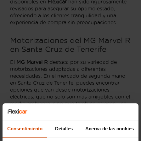
disponibles en
Flexicar
han sido rigurosamente
revisados para asegurar su óptimo estado,
ofreciendo a los clientes tranquilidad y una
experiencia de compra sin preocupaciones.
Motorizaciones del MG Marvel R
en Santa Cruz de Tenerife
El
MG Marvel R
destaca por su variedad de
motorizaciones adaptadas a diferentes
necesidades. En el mercado de segunda mano
en Santa Cruz de Tenerife, puedes encontrar
opciones que van desde motorizaciones
eléctricas, que no solo son más amigables con el
medio ambiente, sino que también ofrecen una
autonomía ideal para el uso diario, hasta
versiones híbridas, que combinan la eficiencia de
un motor eléctrico con la potencia de uno de
Consentimiento
Detalles
Acerca de las cookies
combustión interna.