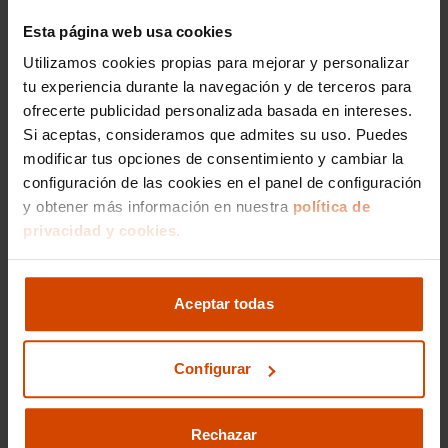
La opción totalmente eléctrica del Marvel R es
especialmente interesante para quienes buscan
Esta página web usa cookies
reducir su huella de carbono mientras disfrutan
Utilizamos cookies propias para mejorar y personalizar
de una conducción suave y silenciosa por las
tu experiencia durante la navegación y de terceros para
calles de Tenerife. Por otro lado, las versiones
ofrecerte publicidad personalizada basada en intereses.
híbridas proporcionan una excelente economía
Si aceptas, consideramos que admites su uso. Puedes
de combustible, haciéndolas una opción
modificar tus opciones de consentimiento y cambiar la
equilibrada para aquellos que desean lo mejor
de ambos mundos. En
Flexicar
, garantizamos
configuración de las cookies en el panel de configuración
que cada vehículo, independientemente de su
y obtener más información en nuestra
política de
motorización, cumple con los estándares más
privacidad y cookies.
altos de calidad y seguridad, para que puedas
disfrutar de tu MG Marvel R con total confianza.
Aceptar todas
Precio medio de los
Marvel R de segunda
Configurar
mano en Santa Cruz de
Rechazar
Tenerife