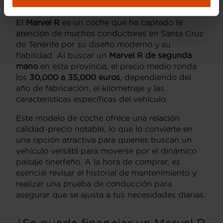
El
Marvel R
es un coche que ha captado la
atención de muchos conductores en Santa Cruz
de Tenerife por su diseño moderno y su
fiabilidad. Al buscar un
Marvel R de segunda
mano
en esta provincia, el precio medio ronda
los
30,000 a 35,000 euros
, dependiendo del
año de fabricación, el kilometraje y las
características específicas del vehículo.
Este modelo de coche ofrece una relación
calidad-precio notable, lo que lo convierte en
una opción atractiva para quienes buscan un
vehículo versátil para moverse por el dinámico
paisaje tinerfeño. A la hora de comprar, es
esencial revisar el historial de mantenimiento y
realizar una prueba de conducción para
asegurar que se ajusta a tus necesidades diarias.