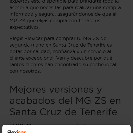
expertos está disponible para brindarte toda la
asesoría que necesitas para realizar una compra
informada y segura, asegurándonos de que el
MG ZS que elijas cumpla con todas tus
expectativas.
Elegir Flexicar para comprar tu MG ZS de
segunda mano en Santa Cruz de Tenerife es
optar por calidad, confianza y un servicio al
cliente excepcional. Ven y descubre por qué
tantos clientes han encontrado su coche ideal
con nosotros.
Mejores versiones y
acabados del MG ZS en
Santa Cruz de Tenerife
El
MG ZS
es una opción excelente para quienes
buscan un
coche de segunda mano en Santa