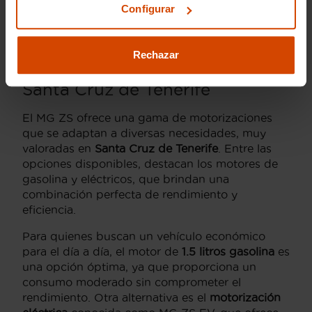
Configurar
puedes tener la tranquilidad de que estás
eligiendo un vehículo con calidad garantizada.
Rechazar
Motorizaciones del MG ZS en
Santa Cruz de Tenerife
El MG ZS ofrece una gama de motorizaciones
que se adaptan a diversas necesidades, muy
valoradas en
Santa Cruz de Tenerife
. Entre las
opciones disponibles, destacan los motores de
gasolina y eléctricos, que brindan una
combinación perfecta de rendimiento y
eficiencia.
Para quienes buscan un vehículo económico
para el día a día, el motor de
1.5 litros gasolina
es
una opción óptima, ya que proporciona un
consumo moderado sin comprometer el
rendimiento. Otra alternativa es el
motorización