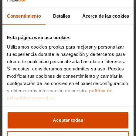
Cruz de Tenerife
que ofrezca un equilibrio entre
espacio, estilo y eficiencia. En Flexicar,
Consentimiento
Detalles
Acerca de las cookies
ofrecemos una selección contrastada del MG ZS,
con vehículos revisados y garantizados para
asegurar una gran experiencia de compra.
Esta página web usa cookies
Entre las versiones más populares del
MG ZS
en
Utilizamos cookies propias para mejorar y personalizar
el mercado de segunda mano, destacan los
tu experiencia durante la navegación y de terceros para
acabados
Comfort
y
Luxury
. Estas versiones
ofrecerte publicidad personalizada basada en intereses.
ofrecen características como pantalla táctil de
Si aceptas, consideramos que admites su uso. Puedes
gran tamaño, conectividad con smartphones,
modificar tus opciones de consentimiento y cambiar la
sensores de aparcamiento y cámaras de visión
configuración de las cookies en el panel de configuración
trasera, proporcionando una experiencia de
y obtener más información en nuestra
conducción cómoda y segura.
política de
privacidad y cookies.
El acabado del MG ZS Comfort en Santa Cruz
de Tenerife
es ideal para quienes priorizan la
economía sin sacrificar la tecnología, mientras
Aceptar todas
que el acabado
Luxury
ofrece un nivel superior
de confort con asientos de cuero y un sistema
de sonido mejorado. Al comprar en
Flexicar
,