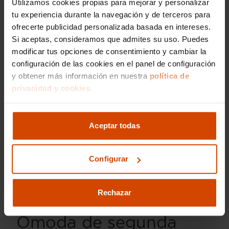
Utilizamos cookies propias para mejorar y personalizar
para conductores que buscan dinamismo.
tu experiencia durante la navegación y de terceros para
ofrecerte publicidad personalizada basada en intereses.
Omoda también ha incorporado versiones
Si aceptas, consideramos que admites su uso. Puedes
híbridas en algunos de sus modelos, que
combinan la potencia de un motor de
modificar tus opciones de consentimiento y cambiar la
combustión con la eficiencia de un motor
configuración de las cookies en el panel de configuración
eléctrico. Esta opción es ideal para quienes
y obtener más información en nuestra
política de
buscan un balance entre economía y
privacidad y cookies.
sostenibilidad.
Todos los coches de segunda mano de Omoda
Aceptar todas
en Flexicar son revisados minuciosamente para
garantizar que cada cliente reciba un vehículo
en impecables condiciones. Nuestra prioridad es
Configurar
ofrecerte un coche en el que puedas confiar, con
el respaldo de nuestra garantía.
Rechazar
Precio medio de los
Omoda de segunda