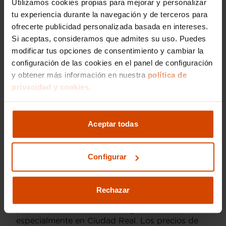
de 110 CV ofrece un equilibrio perfecto entre
Utilizamos cookies propias para mejorar y personalizar
rendimiento y economía, convirtiéndose en una
tu experiencia durante la navegación y de terceros para
elección popular entre los compradores urbanos.
ofrecerte publicidad personalizada basada en intereses.
Si aceptas, consideramos que admites su uso. Puedes
En Flexicar, cada
Opel Crossland X de segunda
modificar tus opciones de consentimiento y cambiar la
mano
disponible ha sido revisado y cuenta con
configuración de las cookies en el panel de configuración
la garantía de calidad que nos caracteriza,
asegurando una experiencia de compra
y obtener más información en nuestra
política de
satisfactoria y sin preocupaciones.
privacidad y cookies.
Precio medio de los
Aceptar todas
Opel Crossland X de
segunda mano en
Configurar
Ciudad Real
Rechazar
El Opel Crossland X es un SUV compacto muy
popular en el mercado de segunda mano,
especialmente en Ciudad Real. Los precios de