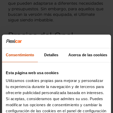
que pueden adaptarse a diferentes necesidades
y presupuestos. Sin embargo, para aquellos que
buscan la versión más equipada, el Ultimate
sigue siendo imbatible.
Precios del Opel
Crossland Ultimate de
segunda mano
Consentimiento
Detalles
Acerca de las cookies
El
Opel Crossland Ultimate
es una opción
popular entre los compradores de coches de
Esta página web usa cookies
segunda mano en España. Los precios para esta
Utilizamos cookies propias para mejorar y personalizar
versión varían según el año de matriculación, el
tu experiencia durante la navegación y de terceros para
kilometraje y el estado del vehículo.
ofrecerte publicidad personalizada basada en intereses.
Generalmente, puedes encontrar un Opel
Si aceptas, consideramos que admites su uso. Puedes
Crossland Ultimate de segunda mano por un
modificar tus opciones de consentimiento y cambiar la
precio que oscila entre los 15,000 y los 20,000
euros. Este rango de precios ofrece a los
configuración de las cookies en el panel de configuración