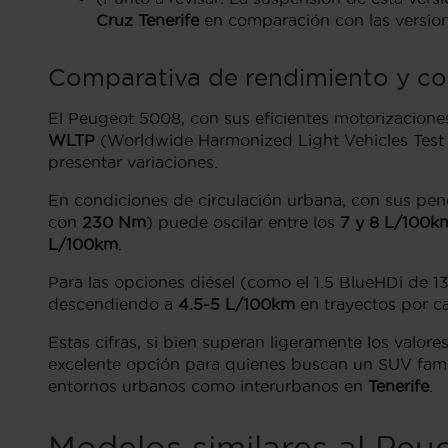
Cruz Tenerife
en comparación con las version
Comparativa de rendimiento y c
El Peugeot 5008, con sus eficientes motorizaciones
WLTP
(Worldwide Harmonized Light Vehicles Test 
presentar variaciones.
En condiciones de circulación urbana, con sus pend
con
230 Nm
) puede oscilar entre los
7 y 8 L/100k
L/100km
.
Para las opciones diésel (como el 1.5 BlueHDi de 
descendiendo a
4.5-5 L/100km
en trayectos por ca
Estas cifras, si bien superan ligeramente los val
excelente opción para quienes buscan un SUV famili
entornos urbanos como interurbanos en
Tenerife
.
Modelos similares al Pe