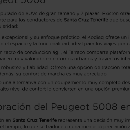
utado de SUVs de gran tamaño y 7 plazas. Existen otras
sante para los conductores de
Santa Cruz Tenerife
que busca
laridad:
excepcional y su enfoque práctico, el Kodiaq ofrece un 
 el espacio y la funcionalidad, ideal para los viajes por ca
 tacto de conducción ágil, el Tarraco comparte platafo
 hacen muy valorado en entornos urbanos y trayectos int
obustez y fiabilidad. Ofrece una opción de tracción tota
 Además, su confort de marcha es muy apreciado.
 una alternativa con un equipamiento muy completo desde
alto nivel de confort lo convierten en una opción premium
oración del Peugeot 5008 en
ión en
Santa Cruz Tenerife
representa una decisión muy int
 el tiempo, lo que se traduce en una menor depreciación 