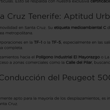
tículas. Esto se respalda con nuestra exclusiva
certificac
 Cruz Tenerife: Aptitud Urb
movilidad en Santa Cruz. Su
etiqueta medioambiental C
de
área metropolitana.
rporaciones en la
TF-1
o la
TF-5
, especialmente en las sa
ga completa.
zamientos hacia el
Polígono Industrial El Mayorazgo
o La 
cceso a zonas comerciales como la
Calle del Pilar
, buscand
: Conducción del Peugeot 50
mente apto para la mayoría de los desplazamientos, es i
anta Cruz.