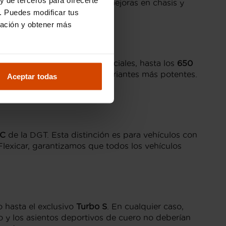
utación y durabilidad. Las mejoras en chasis y
. Puedes modificar tus
ración y obtener más
os
385 CV
en sus versiones iniciales, hasta los
650
do los
11.0 L/100 km
en las variantes más potentes.
Aceptar todas
icadas.
 C
de la DGT. Esta distinción es para vehículos con
Flexicar, garantizamos que todos los vehículos
 hasta el exclusivo
Turbo S
. En cualquier caso,
 y los asientos deportivos de cuero no deberían