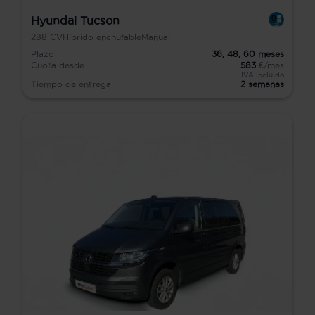
Hyundai Tucson
288
CV
Híbrido enchufable
Manual
Plazo
36,
48,
60
meses
Cuota desde
583
€/mes
IVA incluido
Tiempo de entrega
2 semanas