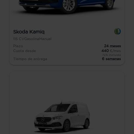
Skoda Kamiq
115
CV
Gasolina
Manual
Plazo
24
meses
Cuota desde
440
€/mes
IVA incluido
Tiempo de entrega
6 semanas