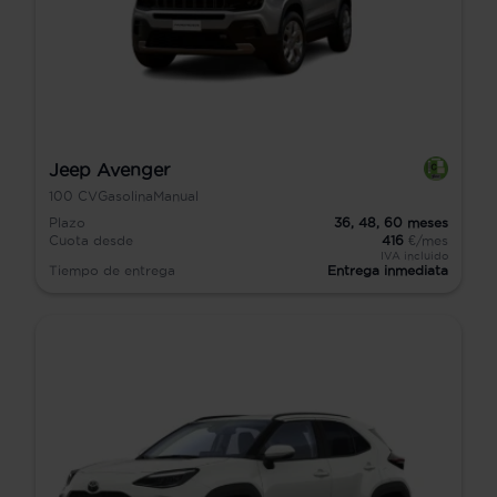
Jeep Avenger
100
CV
Gasolina
Manual
Plazo
36,
48,
60
meses
Cuota desde
416
€/mes
IVA incluido
Tiempo de entrega
Entrega inmediata