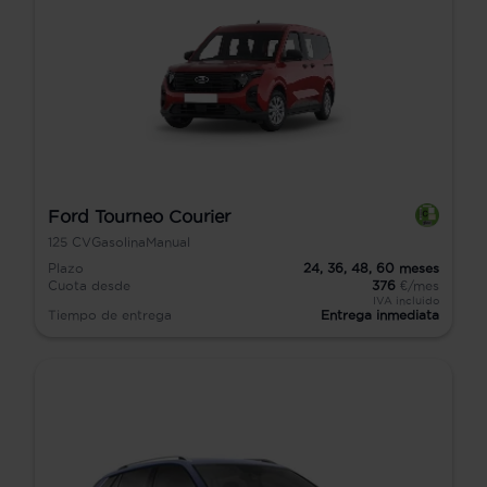
Ford Tourneo Courier
125
CV
Gasolina
Manual
Plazo
24,
36,
48,
60
meses
Cuota desde
376
€/mes
IVA incluido
Tiempo de entrega
Entrega inmediata