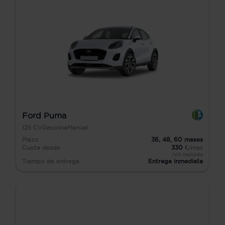
Ford Puma
125
CV
Gasolina
Manual
Plazo
36,
48,
60
meses
Cuota desde
330
€/mes
IVA incluido
Tiempo de entrega
Entrega inmediata