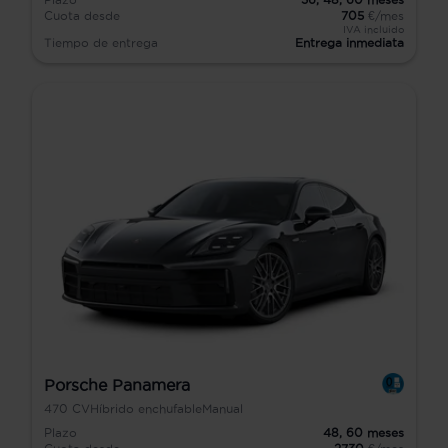
Cuota desde
705
€/mes
IVA incluido
Tiempo de entrega
Entrega inmediata
Porsche Panamera
470
CV
Híbrido enchufable
Manual
Plazo
48,
60
meses