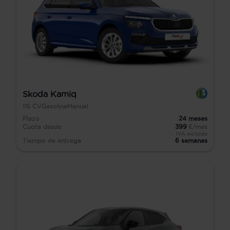
Skoda Kamiq
115
CV
Gasolina
Manual
Plazo
24
meses
Cuota desde
399
€/mes
IVA incluido
Tiempo de entrega
6 semanas