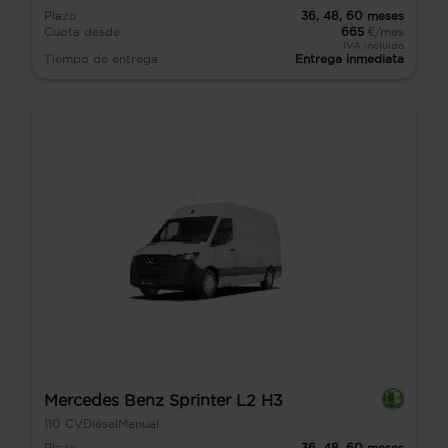
Plazo
36,
48,
60
meses
Cuota desde
665
€/mes
IVA incluido
Tiempo de entrega
Entrega inmediata
Mercedes Benz Sprinter L2 H3
110
CV
Diésel
Manual
Plazo
36,
48,
60
meses