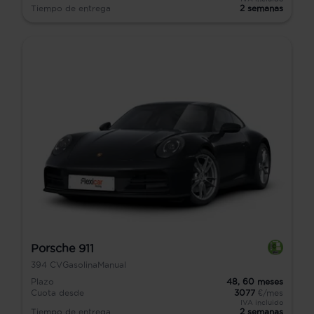
Tiempo de entrega
2 semanas
Porsche 911
394
CV
Gasolina
Manual
Plazo
48,
60
meses
Cuota desde
3077
€/mes
IVA incluido
Tiempo de entrega
2 semanas