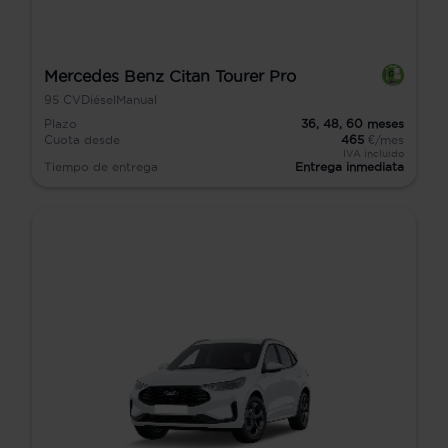
Mercedes Benz Citan Tourer Pro
95
CV
Diésel
Manual
Plazo
36,
48,
60
meses
Cuota desde
465
€/mes
IVA incluido
Tiempo de entrega
Entrega inmediata