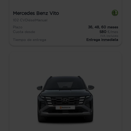
Mercedes Benz Vito
102
CV
Diésel
Manual
Plazo
36,
48,
60
meses
Cuota desde
580
€/mes
IVA incluido
Tiempo de entrega
Entrega inmediata