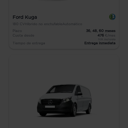
Ford Kuga
180
CV
Híbrido no enchufable
Automático
Plazo
36,
48,
60
meses
Cuota desde
476
€/mes
IVA incluido
Tiempo de entrega
Entrega inmediata