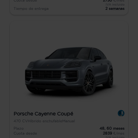
Cuota desde
2730
€/mes
IVA incluido
Tiempo de entrega
2 semanas
Porsche Cayenne Coupé
470
CV
Híbrido enchufable
Manual
Plazo
48,
60
meses
Cuota desde
2839
€/mes
IVA incluido