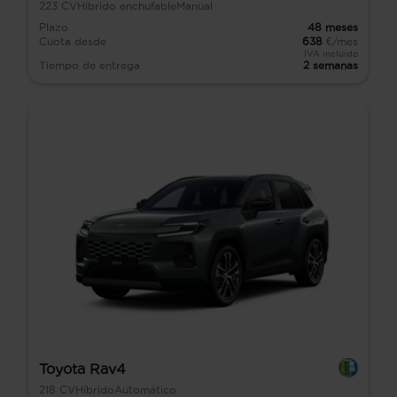
223
CV
Híbrido enchufable
Manual
Plazo
48
meses
Cuota desde
638
€/mes
IVA incluido
Tiempo de entrega
2 semanas
Toyota Rav4
218
CV
Híbrido
Automático