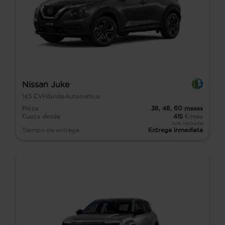
Nissan Juke
143
CV
Híbrido
Automático
Plazo
36,
48,
60
meses
Cuota desde
415
€/mes
IVA incluido
Tiempo de entrega
Entrega inmediata