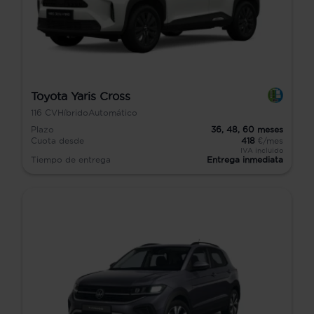
Toyota Yaris Cross
116
CV
Híbrido
Automático
Plazo
36,
48,
60
meses
Cuota desde
418
€/mes
IVA incluido
Tiempo de entrega
Entrega inmediata