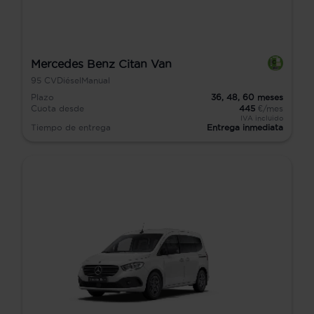
Mercedes Benz Citan Van
95
CV
Diésel
Manual
Plazo
36,
48,
60
meses
Cuota desde
445
€/mes
IVA incluido
Tiempo de entrega
Entrega inmediata