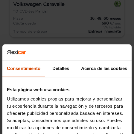
Volkswagen Caravelle
110
CV
Diésel
Manual
Plazo
36,
48,
60
meses
Cuota desde
590
€/mes
IVA incluido
Tiempo de entrega
Entrega inmediata
Consentimiento
Detalles
Acerca de las cookies
Esta página web usa cookies
Utilizamos cookies propias para mejorar y personalizar
tu experiencia durante la navegación y de terceros para
ofrecerte publicidad personalizada basada en intereses.
Si aceptas, consideramos que admites su uso. Puedes
modificar tus opciones de consentimiento y cambiar la
Audi Q2