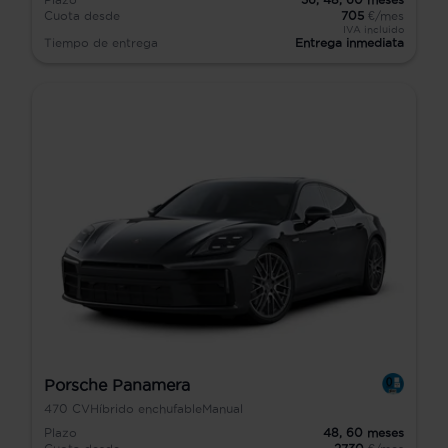
Cuota desde
705
€/mes
IVA incluido
Tiempo de entrega
Entrega inmediata
Porsche Panamera
470
CV
Híbrido enchufable
Manual
Plazo
48,
60
meses