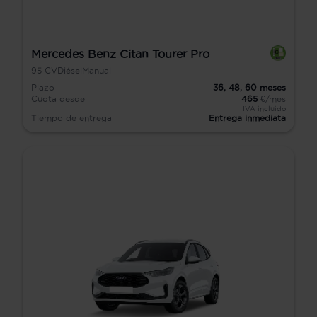
Mercedes Benz Citan Tourer Pro
95
CV
Diésel
Manual
Plazo
36,
48,
60
meses
Cuota desde
465
€/mes
IVA incluido
Tiempo de entrega
Entrega inmediata