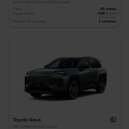
223
CV
Híbrido enchufable
Manual
Plazo
48
meses
Cuota desde
638
€/mes
IVA incluido
Tiempo de entrega
2 semanas
Toyota Rav4
218
CV
Híbrido
Automático