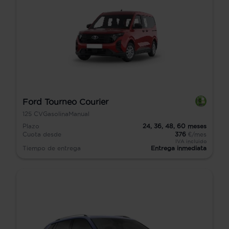
Ford Tourneo Courier
125
CV
Gasolina
Manual
Plazo
24,
36,
48,
60
meses
Cuota desde
376
€/mes
IVA incluido
Tiempo de entrega
Entrega inmediata