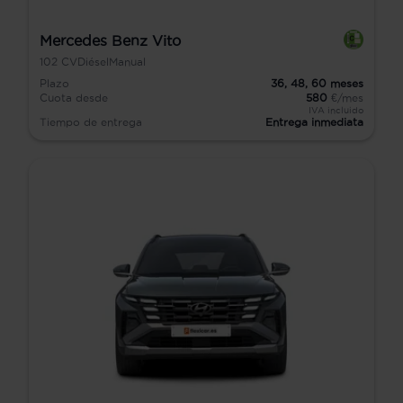
Mercedes Benz Vito
102
CV
Diésel
Manual
Plazo
36,
48,
60
meses
Cuota desde
580
€/mes
IVA incluido
Tiempo de entrega
Entrega inmediata