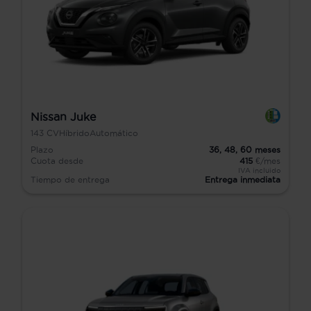
Nissan Juke
143
CV
Híbrido
Automático
Plazo
36,
48,
60
meses
Cuota desde
415
€/mes
IVA incluido
Tiempo de entrega
Entrega inmediata