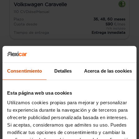
Volkswagen Caravelle
110
CV
Diésel
Manual
Plazo
36,
48,
60
meses
Cuota desde
590
€/mes
IVA incluido
Tiempo de entrega
Entrega inmediata
Consentimiento
Detalles
Acerca de las cookies
Esta página web usa cookies
Utilizamos cookies propias para mejorar y personalizar
tu experiencia durante la navegación y de terceros para
ofrecerte publicidad personalizada basada en intereses.
Si aceptas, consideramos que admites su uso. Puedes
modificar tus opciones de consentimiento y cambiar la
Audi Q2