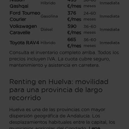
36–60
Híbrido
Inmediata
Qashqai
€/mes
meses
Ford Tourneo
376
24–60
Gasolina
Inmediata
Courier
€/mes
meses
Volkswagen
590
36–60
Diésel
Inmediata
Caravelle
€/mes
meses
665
36–60
Toyota RAV4
Híbrido
Inmediata
€/mes
meses
Consulta el inventario completo arriba. Todos los
precios incluyen IVA. La cuota cubre seguro,
mantenimiento y asistencia en carretera.
Renting en Huelva: movilidad
para una provincia de largo
recorrido
Huelva es una de las provincias con mayor
dispersión geográfica de Andalucía. Los
desplazamientos habituales entre la capital, los
municipios agrícolas del Condado,
Lepe,