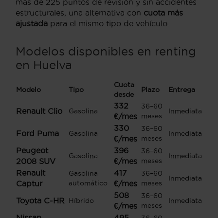
más de 225 puntos de revisión y sin accidentes
estructurales, una alternativa con
cuota más
ajustada
para el mismo tipo de vehículo.
Modelos disponibles en renting
en Huelva
Cuota
Modelo
Tipo
Plazo
Entrega
desde
332
36–60
Renault Clio
Gasolina
Inmediata
€/mes
meses
330
36–60
Ford Puma
Gasolina
Inmediata
€/mes
meses
Peugeot
396
36–60
Gasolina
Inmediata
2008 SUV
€/mes
meses
Renault
417
Gasolina
36–60
Inmediata
Captur
automático
€/mes
meses
508
36–60
Toyota C-HR
Híbrido
Inmediata
€/mes
meses
Nissan
495