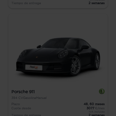
Tiempo de entrega
2 semanas
Porsche 911
394
CV
Gasolina
Manual
Plazo
48,
60
meses
Cuota desde
3077
€/mes
IVA incluido
Tiempo de entrega
2 semanas