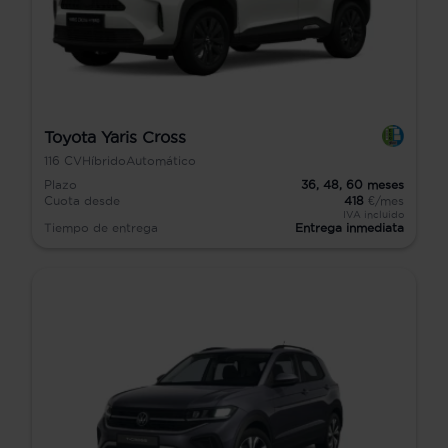
Toyota Yaris Cross
116
CV
Híbrido
Automático
Plazo
36,
48,
60
meses
Cuota desde
418
€/mes
IVA incluido
Tiempo de entrega
Entrega inmediata