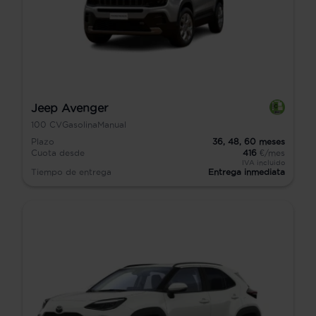
Jeep Avenger
100
CV
Gasolina
Manual
Plazo
36,
48,
60
meses
Cuota desde
416
€/mes
IVA incluido
Tiempo de entrega
Entrega inmediata