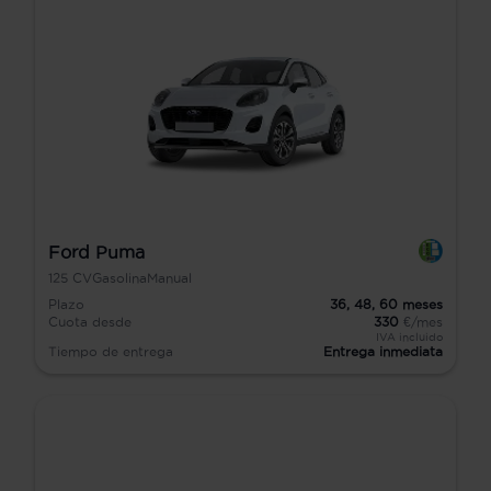
Ford Puma
125
CV
Gasolina
Manual
Plazo
36,
48,
60
meses
Cuota desde
330
€/mes
IVA incluido
Tiempo de entrega
Entrega inmediata