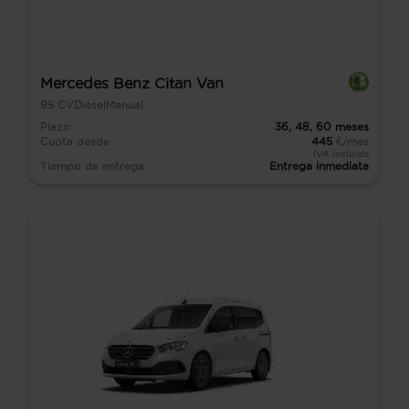
Mercedes Benz Citan Van
95
CV
Diésel
Manual
Plazo
36,
48,
60
meses
Cuota desde
445
€/mes
IVA incluido
Tiempo de entrega
Entrega inmediata