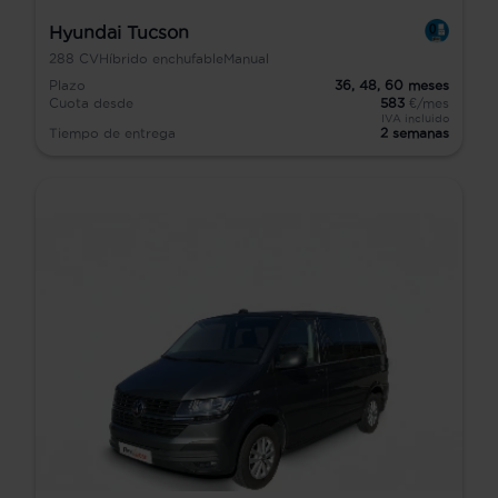
Hyundai Tucson
288
CV
Híbrido enchufable
Manual
Plazo
36,
48,
60
meses
Cuota desde
583
€/mes
IVA incluido
Tiempo de entrega
2 semanas