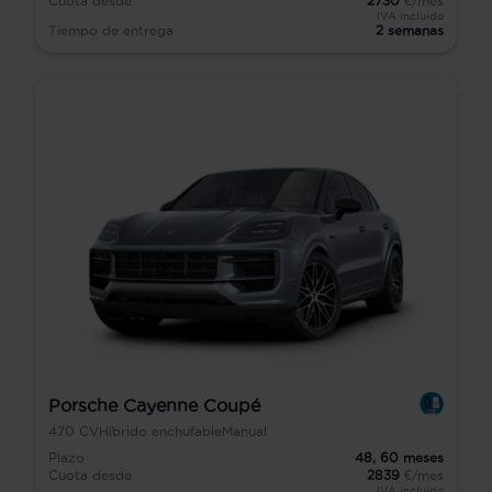
Cuota desde
2730
€/mes
IVA incluido
Tiempo de entrega
2 semanas
Porsche Cayenne Coupé
470
CV
Híbrido enchufable
Manual
Plazo
48,
60
meses
Cuota desde
2839
€/mes
IVA incluido