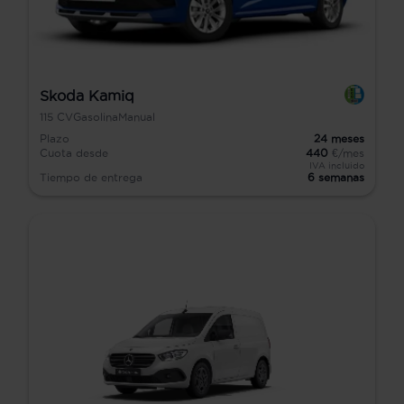
Skoda Kamiq
115
CV
Gasolina
Manual
Plazo
24
meses
Cuota desde
440
€/mes
IVA incluido
Tiempo de entrega
6 semanas