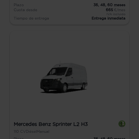
Plazo
36,
48,
60
meses
Cuota desde
665
€/mes
IVA incluido
Tiempo de entrega
Entrega inmediata
Mercedes Benz Sprinter L2 H3
110
CV
Diésel
Manual
Plazo
36,
48,
60
meses