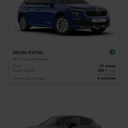
Skoda Kamiq
115
CV
Gasolina
Manual
Plazo
24
meses
Cuota desde
399
€/mes
IVA incluido
Tiempo de entrega
6 semanas