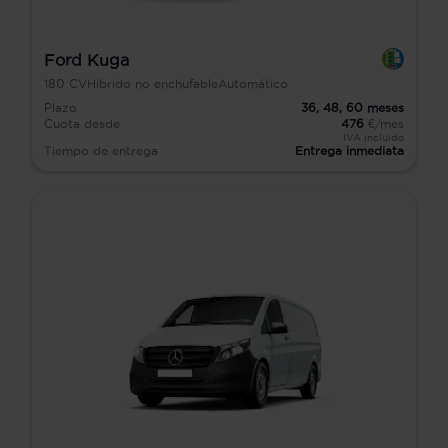
Ford Kuga
180
CV
Híbrido no enchufable
Automático
Plazo
36,
48,
60
meses
Cuota desde
476
€/mes
IVA incluido
Tiempo de entrega
Entrega inmediata