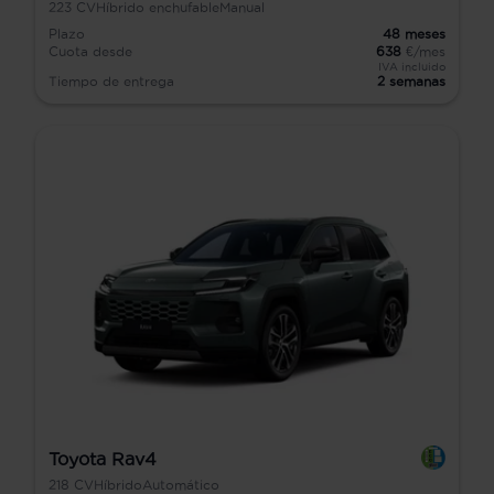
223
CV
Híbrido enchufable
Manual
Plazo
48
meses
Cuota desde
638
€/mes
IVA incluido
Tiempo de entrega
2 semanas
Toyota Rav4
218
CV
Híbrido
Automático