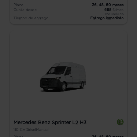
Plazo
36,
48,
60
meses
Cuota desde
665
€/mes
IVA incluido
Tiempo de entrega
Entrega inmediata
Mercedes Benz Sprinter L2 H3
110
CV
Diésel
Manual
Plazo
36,
48,
60
meses