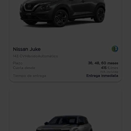
Nissan Juke
143
CV
Híbrido
Automático
Plazo
36,
48,
60
meses
Cuota desde
415
€/mes
IVA incluido
Tiempo de entrega
Entrega inmediata