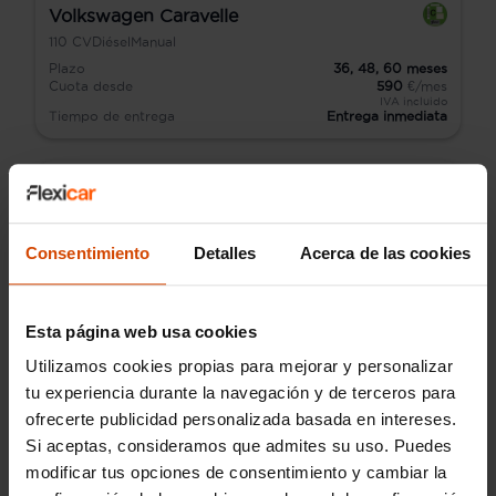
Volkswagen Caravelle
110
CV
Diésel
Manual
Plazo
36,
48,
60
meses
Cuota desde
590
€/mes
IVA incluido
Tiempo de entrega
Entrega inmediata
Consentimiento
Detalles
Acerca de las cookies
Esta página web usa cookies
Utilizamos cookies propias para mejorar y personalizar
tu experiencia durante la navegación y de terceros para
ofrecerte publicidad personalizada basada en intereses.
Si aceptas, consideramos que admites su uso. Puedes
modificar tus opciones de consentimiento y cambiar la
Audi Q2