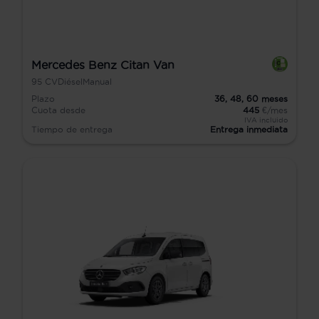
Mercedes Benz Citan Van
95
CV
Diésel
Manual
Plazo
36,
48,
60
meses
Cuota desde
445
€/mes
IVA incluido
Tiempo de entrega
Entrega inmediata