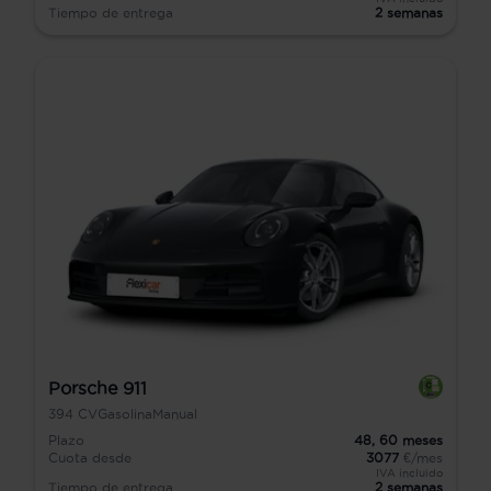
Tiempo de entrega
2 semanas
Porsche 911
394
CV
Gasolina
Manual
Plazo
48,
60
meses
Cuota desde
3077
€/mes
IVA incluido
Tiempo de entrega
2 semanas