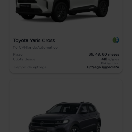
Toyota Yaris Cross
116
CV
Híbrido
Automático
Plazo
36,
48,
60
meses
Cuota desde
418
€/mes
IVA incluido
Tiempo de entrega
Entrega inmediata