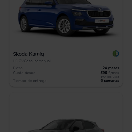
Skoda Kamiq
115
CV
Gasolina
Manual
Plazo
24
meses
Cuota desde
399
€/mes
IVA incluido
Tiempo de entrega
6 semanas