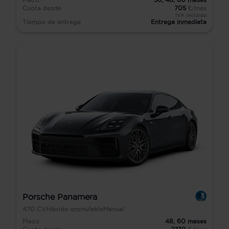
Cuota desde
705
€/mes
IVA incluido
Tiempo de entrega
Entrega inmediata
Porsche Panamera
470
CV
Híbrido enchufable
Manual
Plazo
48,
60
meses