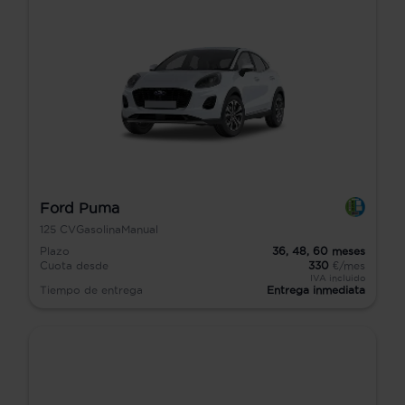
Ford Puma
125
CV
Gasolina
Manual
Plazo
36,
48,
60
meses
Cuota desde
330
€/mes
IVA incluido
Tiempo de entrega
Entrega inmediata