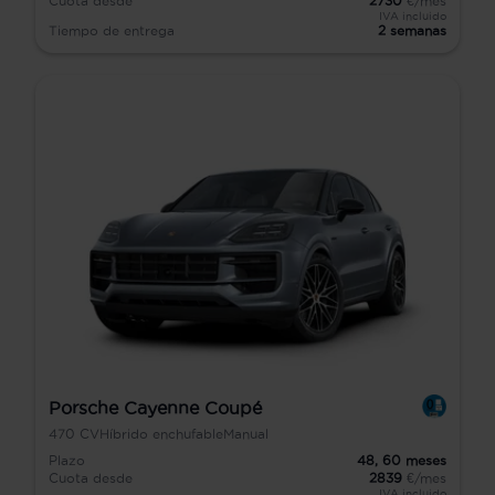
Cuota desde
2730
€/mes
IVA incluido
Tiempo de entrega
2 semanas
Porsche Cayenne Coupé
470
CV
Híbrido enchufable
Manual
Plazo
48,
60
meses
Cuota desde
2839
€/mes
IVA incluido