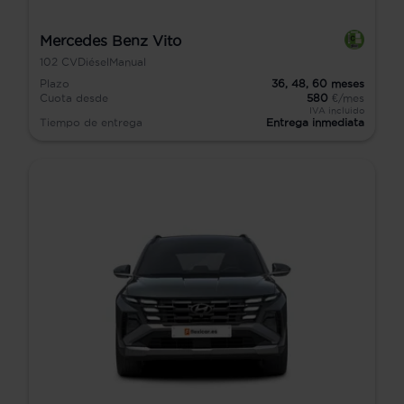
Mercedes Benz Vito
102
CV
Diésel
Manual
Plazo
36,
48,
60
meses
Cuota desde
580
€/mes
IVA incluido
Tiempo de entrega
Entrega inmediata