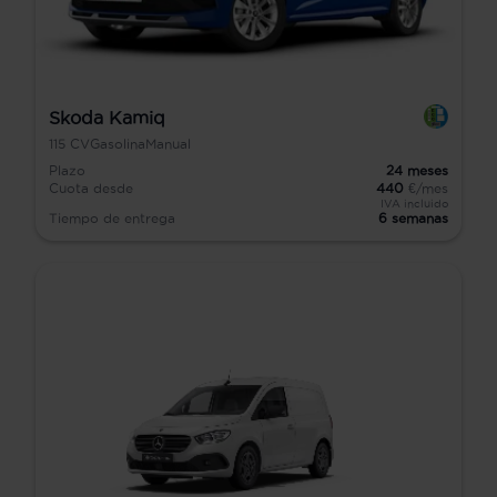
Skoda Kamiq
115
CV
Gasolina
Manual
Plazo
24
meses
Cuota desde
440
€/mes
IVA incluido
Tiempo de entrega
6 semanas