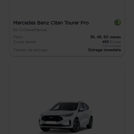
Mercedes Benz Citan Tourer Pro
95
CV
Diésel
Manual
Plazo
36,
48,
60
meses
Cuota desde
465
€/mes
IVA incluido
Tiempo de entrega
Entrega inmediata