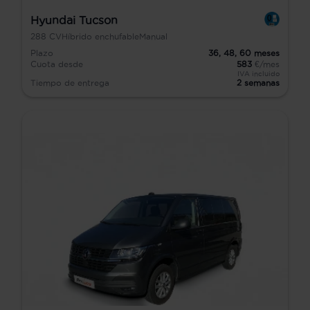
Hyundai Tucson
288
CV
Híbrido enchufable
Manual
Plazo
36,
48,
60
meses
Cuota desde
583
€/mes
IVA incluido
Tiempo de entrega
2 semanas