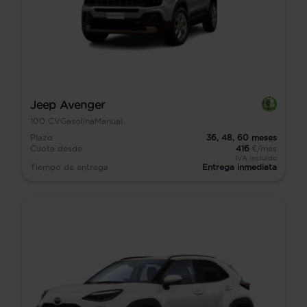
Jeep Avenger
100
CV
Gasolina
Manual
Plazo
36,
48,
60
meses
Cuota desde
416
€/mes
IVA incluido
Tiempo de entrega
Entrega inmediata