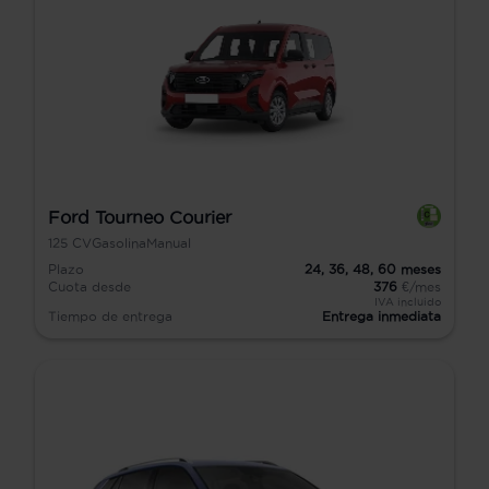
Ford Tourneo Courier
125
CV
Gasolina
Manual
Plazo
24,
36,
48,
60
meses
Cuota desde
376
€/mes
IVA incluido
Tiempo de entrega
Entrega inmediata