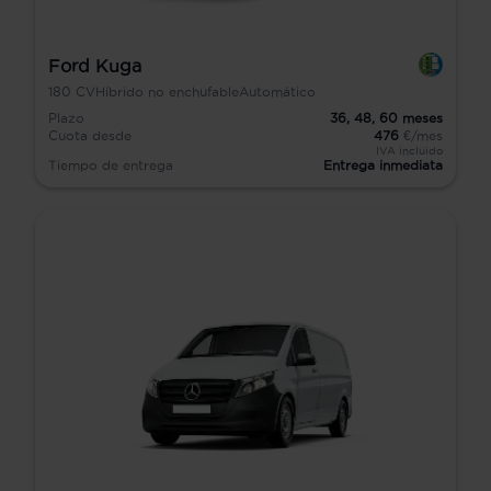
Ford Kuga
180
CV
Híbrido no enchufable
Automático
Plazo
36,
48,
60
meses
Cuota desde
476
€/mes
IVA incluido
Tiempo de entrega
Entrega inmediata