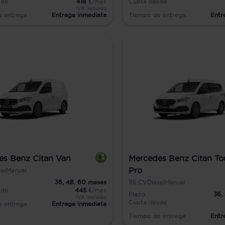
sde
418
€/mes
Cuota desde
IVA incluido
e entrega
Entrega inmediata
Tiempo de entrega
Entr
es Benz Citan Van
Mercedes Benz Citan To
Pro
sel
Manual
36,
48,
60
meses
95
CV
Diésel
Manual
sde
445
€/mes
Plazo
36,
IVA incluido
Cuota desde
e entrega
Entrega inmediata
Tiempo de entrega
Entr