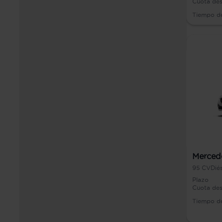
Cuota de
Tiempo d
Merced
95
CV
Dié
Plazo
Cuota de
Tiempo d