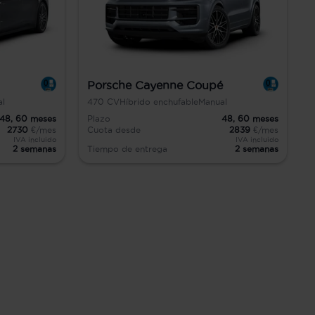
Porsche Cayenne Coupé
al
470
CV
Híbrido enchufable
Manual
48,
60
meses
Plazo
48,
60
meses
2730
€/mes
Cuota desde
2839
€/mes
IVA incluido
IVA incluido
2 semanas
Tiempo de entrega
2 semanas