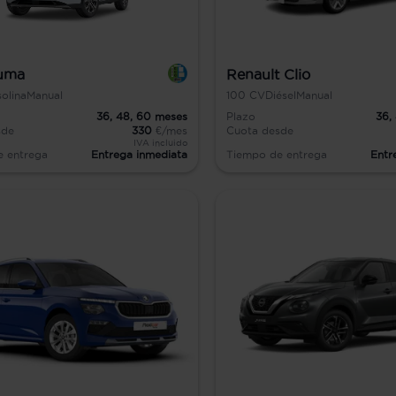
uma
Renault Clio
olina
Manual
100
CV
Diésel
Manual
36,
48,
60
meses
Plazo
36,
sde
330
€/mes
Cuota desde
IVA incluido
e entrega
Entrega inmediata
Tiempo de entrega
Entr