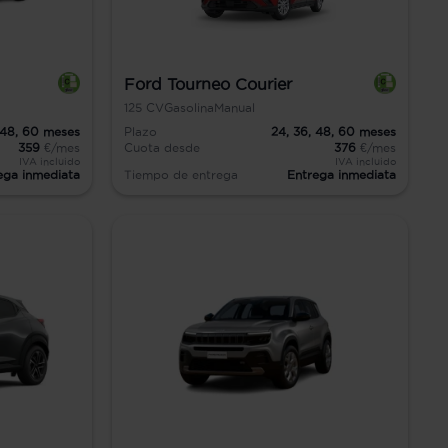
Ford Tourneo Courier
125
CV
Gasolina
Manual
48,
60
meses
Plazo
24,
36,
48,
60
meses
359
€/mes
Cuota desde
376
€/mes
IVA incluido
IVA incluido
ega inmediata
Tiempo de entrega
Entrega inmediata