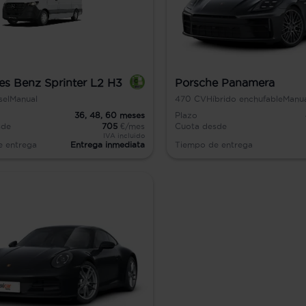
s Benz Sprinter L2 H3
Porsche Panamera
sel
Manual
470
CV
Híbrido enchufable
Manu
36,
48,
60
meses
Plazo
sde
705
€/mes
Cuota desde
IVA incluido
e entrega
Entrega inmediata
Tiempo de entrega