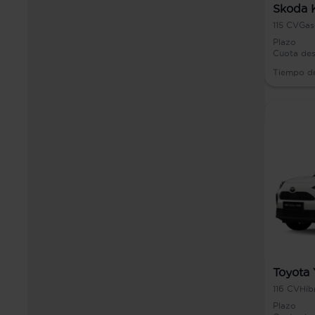
Skoda 
115
CV
Gas
Plazo
Cuota de
Tiempo d
Toyota 
116
CV
Híb
Plazo