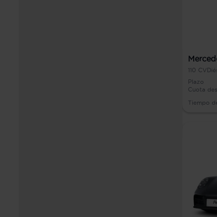
Mercede
110
CV
Dié
Plazo
Cuota de
Tiempo d