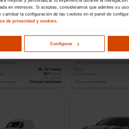
sada en intereses. Si aceptas, consideramos que admites su uso
 cambiar la configuración de las cookies en el panel de configu
ica de privacidad y cookies.
Configurar
2
Toyota C-HR
sel
Manual
223
CV
Híbrido enchufable
Manua
48,
60
meses
Plazo
sde
597
€/mes
Cuota desde
IVA incluido
e entrega
Entrega inmediata
Tiempo de entrega