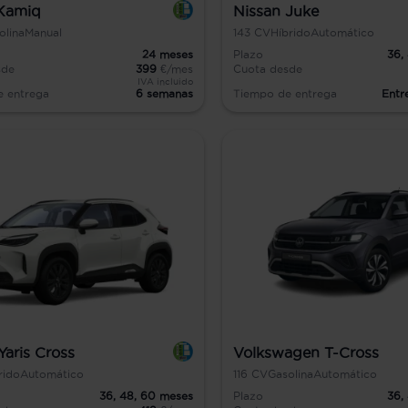
Kamiq
Nissan Juke
olina
Manual
143
CV
Híbrido
Automático
24
meses
Plazo
36,
sde
399
€/mes
Cuota desde
IVA incluido
e entrega
6 semanas
Tiempo de entrega
Entr
Yaris Cross
Volkswagen T-Cross
rido
Automático
116
CV
Gasolina
Automático
36,
48,
60
meses
Plazo
36,