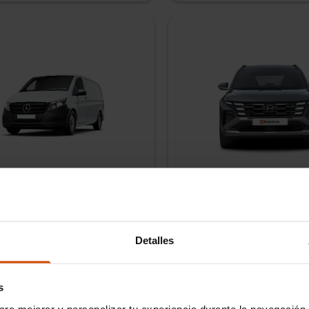
es Benz Vito
Hyundai Tucson
sel
Manual
288
CV
Híbrido enchufable
Manua
36,
48,
60
meses
Plazo
36,
sde
580
€/mes
Cuota desde
IVA incluido
Detalles
e entrega
Entrega inmediata
Tiempo de entrega
s
ara mejorar y personalizar tu experiencia durante la navegación 