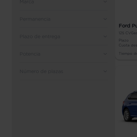
Marca
Permanencia
Ford P
125
CV
Gas
Plazo de entrega
Plazo
Cuota de
Potencia
Tiempo d
Número de plazas