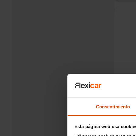
Merced
102
CV
Dié
Plazo
Cuota de
Consentimiento
Tiempo d
Esta página web usa cookie
Utilizamos cookies propias p