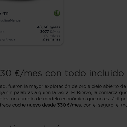
 911
solina
Manual
48,
60
meses
sde
3077
€/mes
IVA incluido
e entrega
2 semanas
30 €/mes con todo incluido
d, fueron la mayor explotación de oro a cielo abierto de
a sin palabras a quien la visita. El Bierzo, la comarca q
vables, un cambio de modelo económico que no es fácil p
ofrece
coche nuevo desde 330 €/mes
, con el seguro, el m