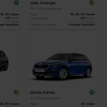
Jeep Avenger
100
CV
Gasolina
Manual
48,
60
meses
Plazo
36,
48,
60
meses
415
€/mes
Cuota desde
416
€/mes
IVA incluido
IVA incluido
ega inmediata
Tiempo de entrega
Entrega inmediata
Skoda Kamiq
115
CV
Gasolina
Manual
48,
60
meses
Plazo
24
meses