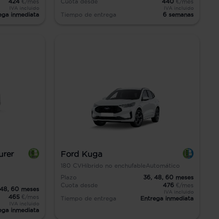
424
€/mes
Cuota desde
440
€/mes
IVA incluido
IVA incluido
ega inmediata
Tiempo de entrega
6 semanas
urer
Ford Kuga
180
CV
Híbrido no enchufable
Automático
Plazo
36,
48,
60
meses
Cuota desde
476
€/mes
48,
60
meses
IVA incluido
465
€/mes
Tiempo de entrega
Entrega inmediata
IVA incluido
ega inmediata