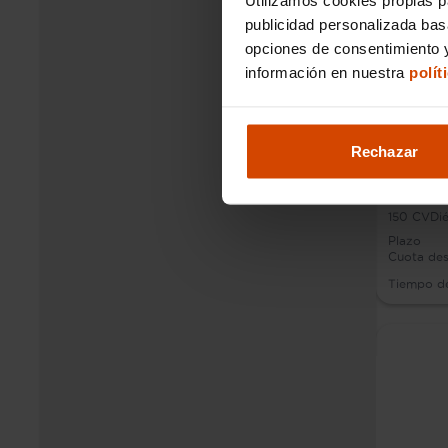
publicidad personalizada ba
opciones de consentimiento y
información en nuestra
polít
Rechazar
Audi Q
150
CV
Dié
Plazo
Cuota de
Tiempo d