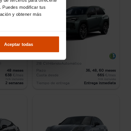
. Puedes modificar tus
ración y obtener más
Aceptar todas
Toyota Rav4
l
218
CV
Híbrido
Automático
48
meses
Plazo
36,
48,
60
meses
638
€/mes
Cuota desde
665
€/mes
IVA incluido
IVA incluido
2 semanas
Tiempo de entrega
Entrega inmediata