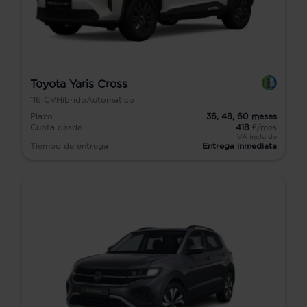
Toyota Yaris Cross
116
CV
Híbrido
Automático
Plazo
36,
48,
60
meses
Cuota desde
418
€/mes
IVA incluido
Tiempo de entrega
Entrega inmediata