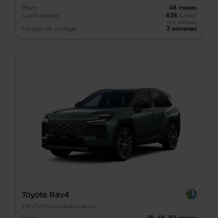
Plazo
48
meses
Cuota desde
638
€/mes
IVA incluido
Tiempo de entrega
2 semanas
Toyota Rav4
218
CV
Híbrido
Automático
Plazo
36,
48,
60
meses