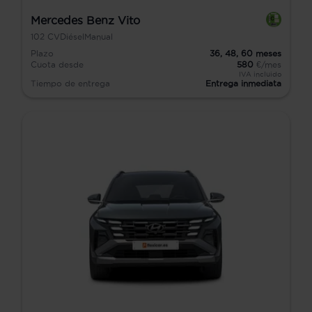
Mercedes Benz Vito
102
CV
Diésel
Manual
Plazo
36,
48,
60
meses
Cuota desde
580
€/mes
IVA incluido
Tiempo de entrega
Entrega inmediata