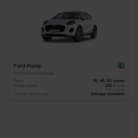
Ford Puma
125
CV
Gasolina
Manual
Plazo
36,
48,
60
meses
Cuota desde
330
€/mes
IVA incluido
Tiempo de entrega
Entrega inmediata