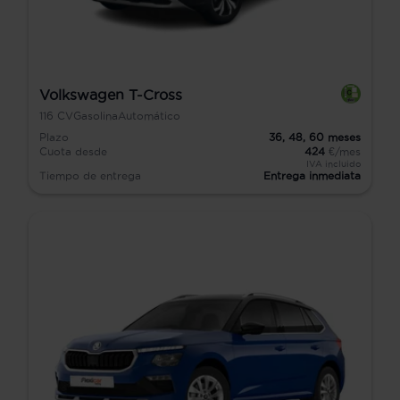
Volkswagen T-Cross
116
CV
Gasolina
Automático
Plazo
36,
48,
60
meses
Cuota desde
424
€/mes
IVA incluido
Tiempo de entrega
Entrega inmediata