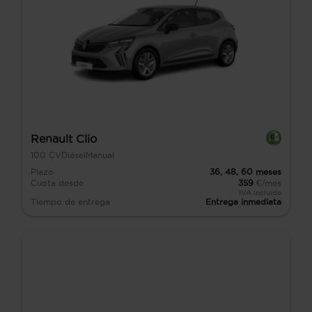
Renault Clio
100
CV
Diésel
Manual
Plazo
36,
48,
60
meses
Cuota desde
359
€/mes
IVA incluido
Tiempo de entrega
Entrega inmediata