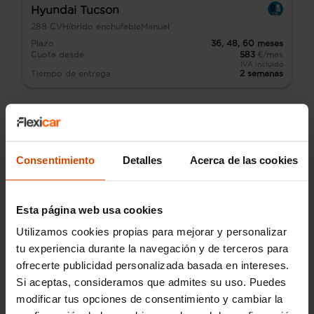
Hyundai Tucson
288
CV
Híbrido enchufable
Manual
Plazo
36,
48,
60
meses
Cuota desde
583
€/mes
IVA incluido
Tiempo de entrega
2 semanas
Consentimiento
Detalles
Acerca de las cookies
Esta página web usa cookies
Utilizamos cookies propias para mejorar y personalizar
tu experiencia durante la navegación y de terceros para
ofrecerte publicidad personalizada basada en intereses.
Si aceptas, consideramos que admites su uso. Puedes
modificar tus opciones de consentimiento y cambiar la
Volkswagen Caravelle