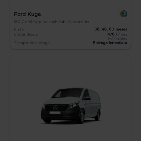
Ford Kuga
180
CV
Híbrido no enchufable
Automático
Plazo
36,
48,
60
meses
Cuota desde
476
€/mes
IVA incluido
Tiempo de entrega
Entrega inmediata