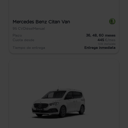
Mercedes Benz Citan Van
95
CV
Diésel
Manual
Plazo
36,
48,
60
meses
Cuota desde
445
€/mes
IVA incluido
Tiempo de entrega
Entrega inmediata