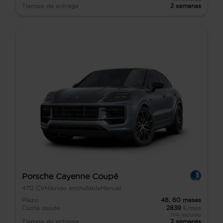
Tiempo de entrega
2 semanas
Porsche Cayenne Coupé
470
CV
Híbrido enchufable
Manual
Plazo
48,
60
meses
Cuota desde
2839
€/mes
IVA incluido
Tiempo de entrega
2 semanas