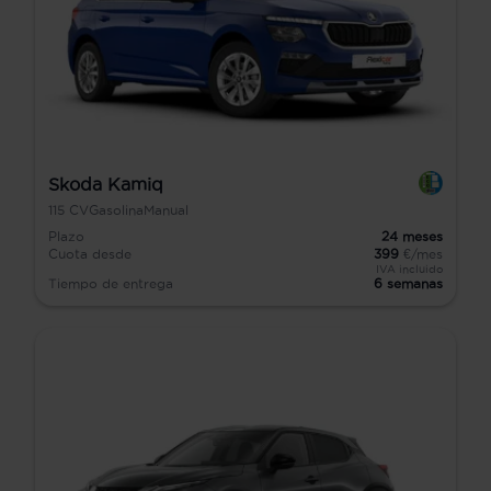
Skoda Kamiq
115
CV
Gasolina
Manual
Plazo
24
meses
Cuota desde
399
€/mes
IVA incluido
Tiempo de entrega
6 semanas