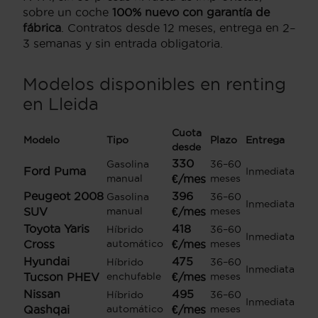
sobre un coche
100% nuevo con garantía de
fábrica
. Contratos desde 12 meses, entrega en 2–
3 semanas y sin entrada obligatoria.
Modelos disponibles en renting
en Lleida
Cuota
Modelo
Tipo
Plazo
Entrega
desde
330
Gasolina
36–60
Ford Puma
Inmediata
manual
€/mes
meses
Peugeot 2008
396
Gasolina
36–60
Inmediata
SUV
manual
€/mes
meses
Toyota Yaris
418
Híbrido
36–60
Inmediata
Cross
automático
€/mes
meses
Hyundai
475
Híbrido
36–60
Inmediata
Tucson PHEV
enchufable
€/mes
meses
Nissan
495
Híbrido
36–60
Inmediata
Qashqai
automático
€/mes
meses