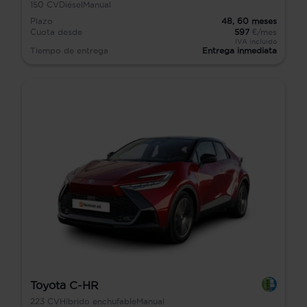
150
CV
Diésel
Manual
Plazo
48,
60
meses
Cuota desde
597
€/mes
IVA incluido
Tiempo de entrega
Entrega inmediata
Toyota C-HR
223
CV
Híbrido enchufable
Manual