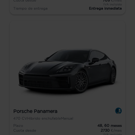
Cuota desde
705
€/mes
IVA incluido
Tiempo de entrega
Entrega inmediata
Porsche Panamera
470
CV
Híbrido enchufable
Manual
Plazo
48,
60
meses
Cuota desde
2730
€/mes
IVA incluido