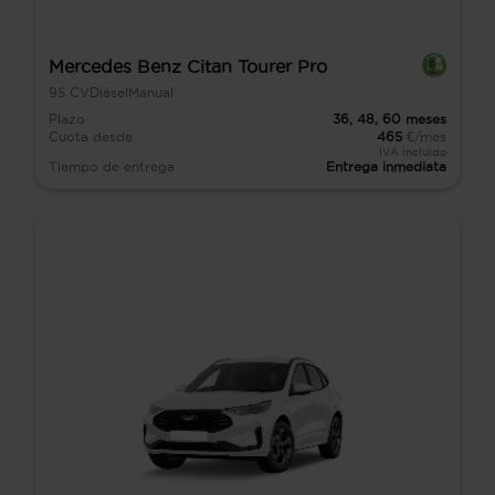
Mercedes Benz Citan Tourer Pro
95
CV
Diésel
Manual
Plazo
36,
48,
60
meses
Cuota desde
465
€/mes
IVA incluido
Tiempo de entrega
Entrega inmediata