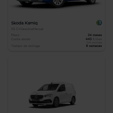
Skoda Kamiq
115
CV
Gasolina
Manual
Plazo
24
meses
Cuota desde
440
€/mes
IVA incluido
Tiempo de entrega
6 semanas