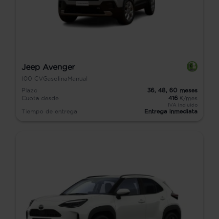
Jeep Avenger
100
CV
Gasolina
Manual
Plazo
36,
48,
60
meses
Cuota desde
416
€/mes
IVA incluido
Tiempo de entrega
Entrega inmediata