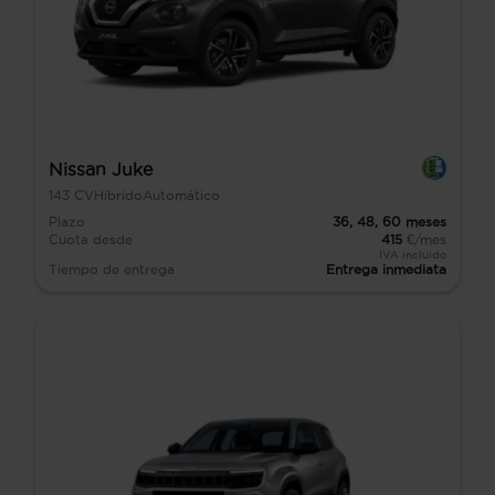
Nissan Juke
143
CV
Híbrido
Automático
Plazo
36,
48,
60
meses
Cuota desde
415
€/mes
IVA incluido
Tiempo de entrega
Entrega inmediata