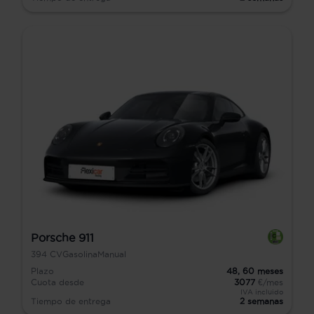
Porsche 911
394
CV
Gasolina
Manual
Plazo
48,
60
meses
Cuota desde
3077
€/mes
IVA incluido
Tiempo de entrega
2 semanas