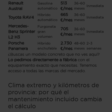
Renault
513
Gasolina
36–60
Inmediata
Austral
automático
€/mes
meses
665
Híbrido
36–60
Toyota RAV4
Inmediata
automático
€/mes
meses
Mercedes-
Furgoneta
705
36–60
Benz Sprinter
gran
Inmediata
€/mes
meses
volumen
L2 H3
Porsche
2.730
Híbrido
48–60
2–3
Panamera
enchufable
€/mes
meses
semanas
¿Buscas un modelo concreto que no ves aquí?
Lo pedimos directamente a fábrica
con el
equipamiento exacto que necesitas. Tenemos
acceso a todas las marcas del mercado.
Clima extremo y kilómetros de
provincia: por qué el
mantenimiento incluido cambia
el cálculo