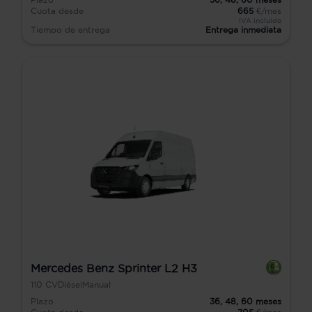
Cuota desde
665
€/mes
IVA incluido
Tiempo de entrega
Entrega inmediata
Mercedes Benz Sprinter L2 H3
110
CV
Diésel
Manual
Plazo
36,
48,
60
meses