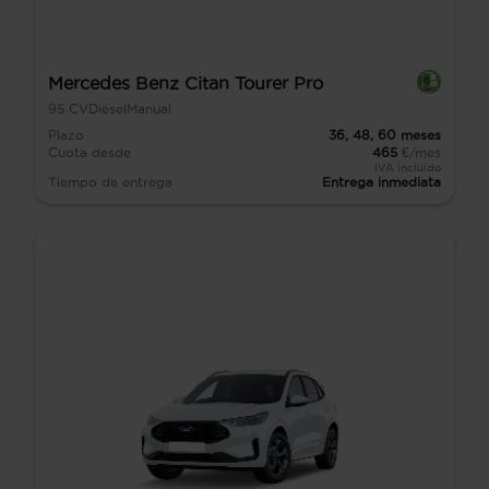
Mercedes Benz Citan Tourer Pro
95
CV
Diésel
Manual
Plazo
36,
48,
60
meses
Cuota desde
465
€/mes
IVA incluido
Tiempo de entrega
Entrega inmediata