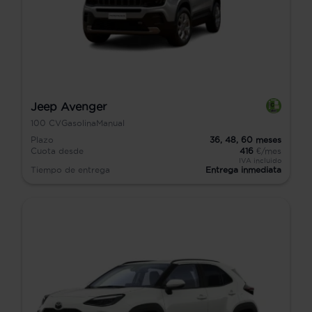
Jeep Avenger
100
CV
Gasolina
Manual
Plazo
36,
48,
60
meses
Cuota desde
416
€/mes
IVA incluido
Tiempo de entrega
Entrega inmediata