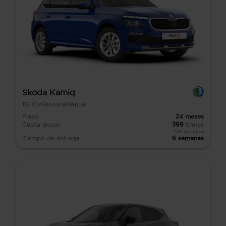
Skoda Kamiq
115
CV
Gasolina
Manual
Plazo
24
meses
Cuota desde
399
€/mes
IVA incluido
Tiempo de entrega
6 semanas