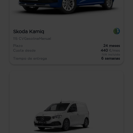
Skoda Kamiq
115
CV
Gasolina
Manual
Plazo
24
meses
Cuota desde
440
€/mes
IVA incluido
Tiempo de entrega
6 semanas