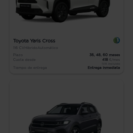
Toyota Yaris Cross
116
CV
Híbrido
Automático
Plazo
36,
48,
60
meses
Cuota desde
418
€/mes
IVA incluido
Tiempo de entrega
Entrega inmediata