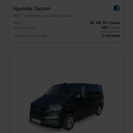
Hyundai Tucson
288
CV
Híbrido enchufable
Manual
Plazo
36,
48,
60
meses
Cuota desde
583
€/mes
IVA incluido
Tiempo de entrega
2 semanas