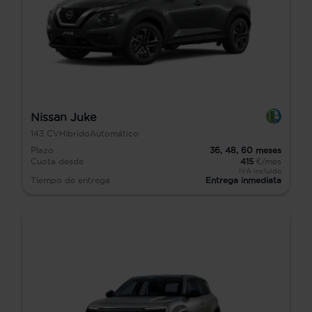
Nissan Juke
143
CV
Híbrido
Automático
Plazo
36,
48,
60
meses
Cuota desde
415
€/mes
IVA incluido
Tiempo de entrega
Entrega inmediata