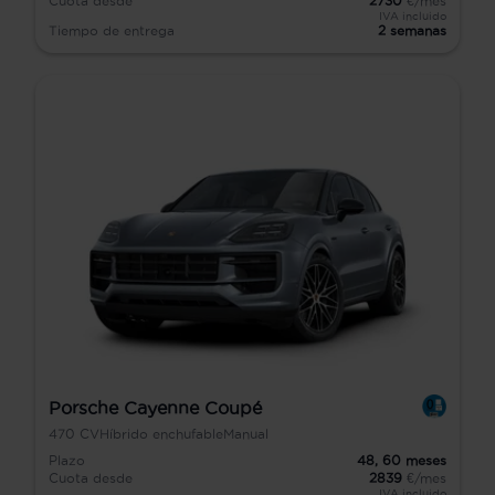
Cuota desde
2730
€/mes
IVA incluido
Tiempo de entrega
2 semanas
Porsche Cayenne Coupé
470
CV
Híbrido enchufable
Manual
Plazo
48,
60
meses
Cuota desde
2839
€/mes
IVA incluido