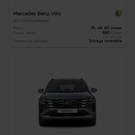
Mercedes Benz Vito
102
CV
Diésel
Manual
Plazo
36,
48,
60
meses
Cuota desde
580
€/mes
IVA incluido
Tiempo de entrega
Entrega inmediata