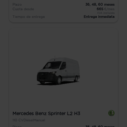
Plazo
36,
48,
60
meses
Cuota desde
665
€/mes
IVA incluido
Tiempo de entrega
Entrega inmediata
Mercedes Benz Sprinter L2 H3
110
CV
Diésel
Manual
Plazo
36,
48,
60
meses