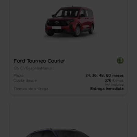
Ford Tourneo Courier
125
CV
Gasolina
Manual
Plazo
24,
36,
48,
60
meses
Cuota desde
376
€/mes
IVA incluido
Tiempo de entrega
Entrega inmediata