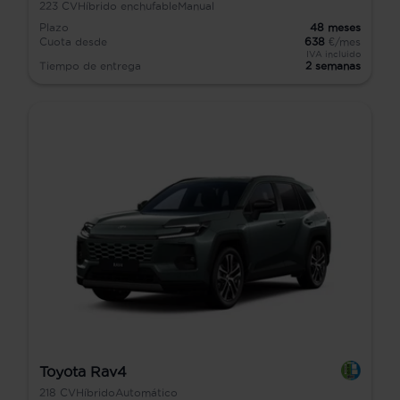
223
CV
Híbrido enchufable
Manual
Plazo
48
meses
Cuota desde
638
€/mes
IVA incluido
Tiempo de entrega
2 semanas
Toyota Rav4
218
CV
Híbrido
Automático