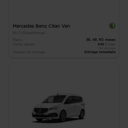
Mercedes Benz Citan Van
95
CV
Diésel
Manual
Plazo
36,
48,
60
meses
Cuota desde
445
€/mes
IVA incluido
Tiempo de entrega
Entrega inmediata