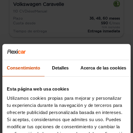
Volkswagen Caravelle
110
CV
Diésel
Manual
Plazo
36,
48,
60
meses
Cuota desde
590
€/mes
IVA incluido
Tiempo de entrega
Entrega inmediata
Consentimiento
Detalles
Acerca de las cookies
Esta página web usa cookies
Utilizamos cookies propias para mejorar y personalizar
tu experiencia durante la navegación y de terceros para
ofrecerte publicidad personalizada basada en intereses.
Si aceptas, consideramos que admites su uso. Puedes
modificar tus opciones de consentimiento y cambiar la
Audi Q2