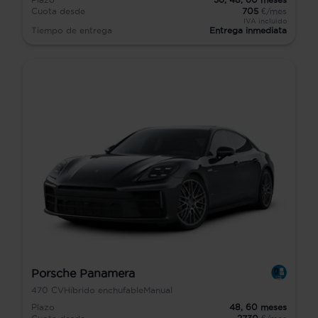
Cuota desde
705
€/mes
IVA incluido
Tiempo de entrega
Entrega inmediata
Porsche Panamera
470
CV
Híbrido enchufable
Manual
Plazo
48,
60
meses