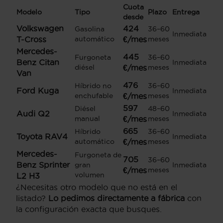
Cuota
Modelo
Tipo
Plazo
Entrega
desde
Volkswagen
424
Gasolina
36–60
Inmediata
T-Cross
automático
€/mes
meses
Mercedes-
445
Furgoneta
36–60
Benz Citan
Inmediata
diésel
€/mes
meses
Van
476
Híbrido no
36–60
Ford Kuga
Inmediata
enchufable
€/mes
meses
597
Diésel
48–60
Audi Q2
Inmediata
manual
€/mes
meses
665
Híbrido
36–60
Toyota RAV4
Inmediata
automático
€/mes
meses
Mercedes-
Furgoneta de
705
36–60
Benz Sprinter
gran
Inmediata
€/mes
meses
volumen
L2 H3
¿Necesitas otro modelo que no está en el
listado?
Lo pedimos directamente a fábrica
con
la configuración exacta que busques.