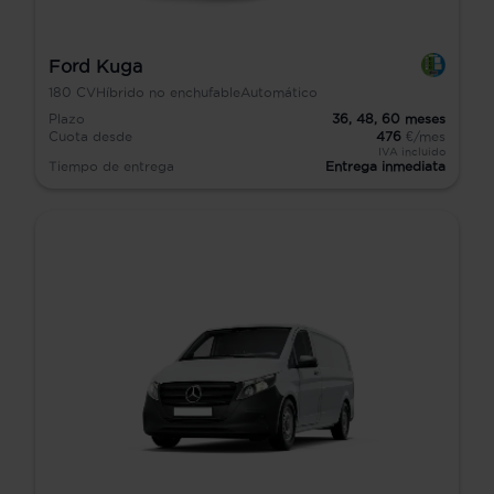
Ford Kuga
180
CV
Híbrido no enchufable
Automático
Plazo
36,
48,
60
meses
Cuota desde
476
€/mes
IVA incluido
Tiempo de entrega
Entrega inmediata