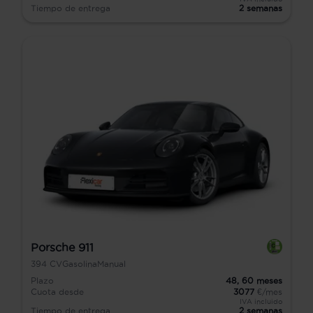
Tiempo de entrega
2 semanas
Porsche 911
394
CV
Gasolina
Manual
Plazo
48,
60
meses
Cuota desde
3077
€/mes
IVA incluido
Tiempo de entrega
2 semanas