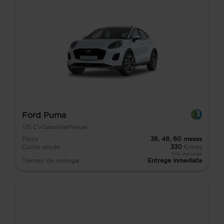
Ford Puma
125
CV
Gasolina
Manual
Plazo
36,
48,
60
meses
Cuota desde
330
€/mes
IVA incluido
Tiempo de entrega
Entrega inmediata