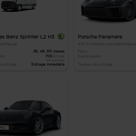
s Benz Sprinter L2 H3
Porsche Panamera
sel
Manual
470
CV
Híbrido enchufable
Manu
36,
48,
60
meses
Plazo
sde
705
€/mes
Cuota desde
IVA incluido
e entrega
Entrega inmediata
Tiempo de entrega