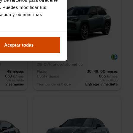
. Puedes modificar tus
ración y obtener más
Aceptar todas
Toyota Rav4
l
218
CV
Híbrido
Automático
48
meses
Plazo
36,
48,
60
meses
638
€/mes
Cuota desde
665
€/mes
IVA incluido
IVA incluido
2 semanas
Tiempo de entrega
Entrega inmediata