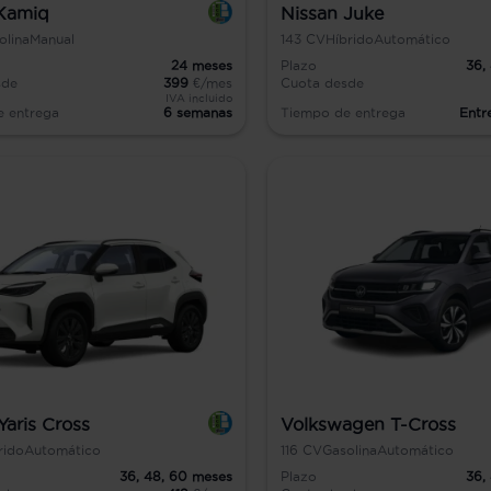
Kamiq
Nissan Juke
olina
Manual
143
CV
Híbrido
Automático
24
meses
Plazo
36,
sde
399
€/mes
Cuota desde
IVA incluido
e entrega
6 semanas
Tiempo de entrega
Entr
Yaris Cross
Volkswagen T-Cross
rido
Automático
116
CV
Gasolina
Automático
36,
48,
60
meses
Plazo
36,