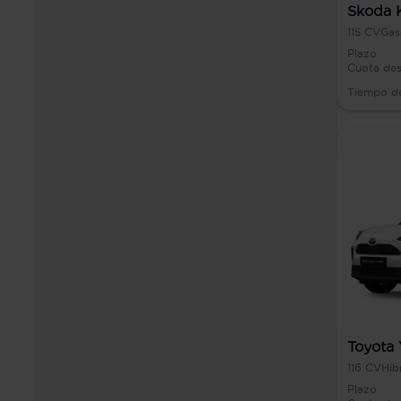
Skoda 
115
CV
Gas
Plazo
Cuota de
Tiempo d
Toyota 
116
CV
Híb
Plazo