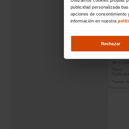
publicidad personalizada ba
opciones de consentimiento y
información en nuestra
polít
Rechazar
Audi Q
150
CV
Dié
Plazo
Cuota de
Tiempo d