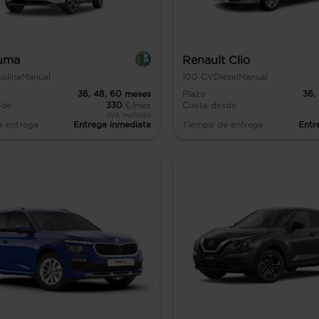
uma
Renault Clio
olina
Manual
100
CV
Diésel
Manual
36,
48,
60
meses
Plazo
36,
sde
330
€/mes
Cuota desde
IVA incluido
e entrega
Entrega inmediata
Tiempo de entrega
Entr