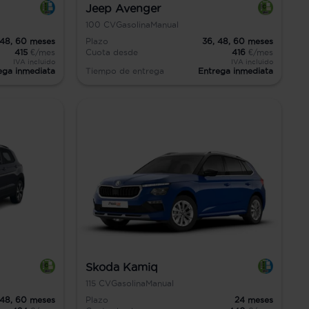
Jeep Avenger
100
CV
Gasolina
Manual
48,
60
meses
Plazo
36,
48,
60
meses
415
€/mes
Cuota desde
416
€/mes
IVA incluido
IVA incluido
ega inmediata
Tiempo de entrega
Entrega inmediata
Skoda Kamiq
115
CV
Gasolina
Manual
48,
60
meses
Plazo
24
meses