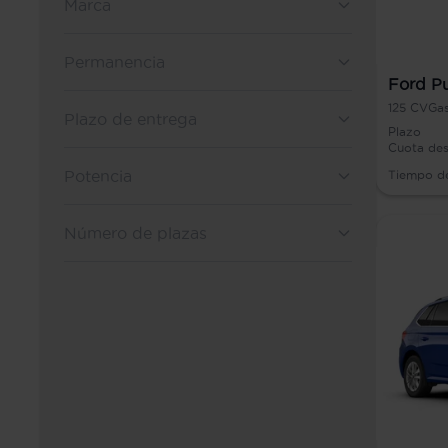
Marca
Permanencia
Ford P
125
CV
Gas
Plazo de entrega
Plazo
Cuota de
Potencia
Tiempo d
Número de plazas