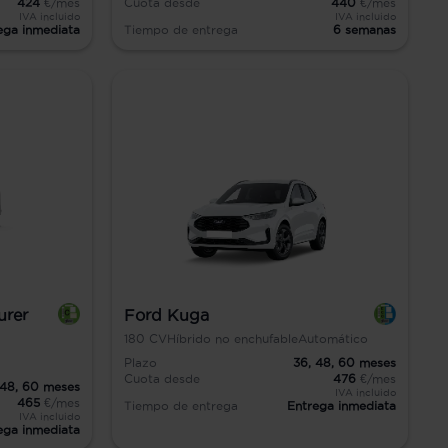
424
€/mes
Cuota desde
440
€/mes
IVA incluido
IVA incluido
ega inmediata
Tiempo de entrega
6 semanas
urer
Ford Kuga
180
CV
Híbrido no enchufable
Automático
Plazo
36,
48,
60
meses
Cuota desde
476
€/mes
48,
60
meses
IVA incluido
465
€/mes
Tiempo de entrega
Entrega inmediata
IVA incluido
ega inmediata