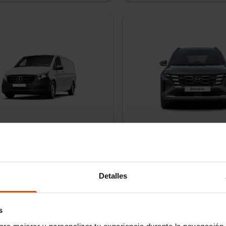
es Benz Vito
Hyundai Tucson
sel
Manual
288
CV
Híbrido enchufable
Manua
36,
48,
60
meses
Plazo
36,
sde
580
€/mes
Cuota desde
IVA incluido
Detalles
e entrega
Entrega inmediata
Tiempo de entrega
s
ara mejorar y personalizar tu experiencia durante la navegación 