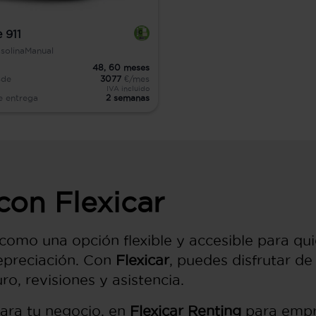
 911
solina
Manual
48,
60
meses
sde
3077
€/mes
IVA incluido
e entrega
2 semanas
con Flexicar
como una opción flexible y accesible para qui
epreciación. Con
Flexicar
, puedes disfrutar d
uro, revisiones y asistencia.
para tu negocio, en
Flexicar Renting
para empr