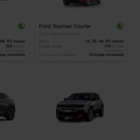
Ford Tourneo Courier
125
CV
Gasolina
Manual
48,
60
meses
Plazo
24,
36,
48,
60
meses
359
€/mes
Cuota desde
376
€/mes
IVA incluido
IVA incluido
ega inmediata
Tiempo de entrega
Entrega inmediata