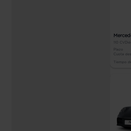
Mercede
110
CV
Dié
Plazo
Cuota de
Tiempo d