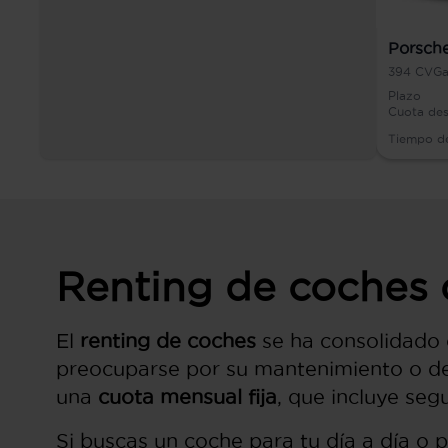
Porsche
394
CV
Ga
Plazo
Cuota de
Tiempo d
Renting de coches 
El
renting de coches
se ha consolidado 
preocuparse por su mantenimiento o d
una
cuota mensual fija
, que incluye seg
Si buscas un coche para tu día a día o 