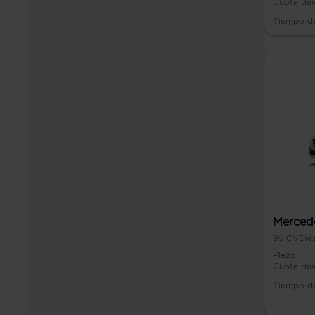
Cuota de
Tiempo d
Merced
95
CV
Dié
Plazo
Cuota de
Tiempo d