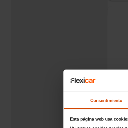
Merced
102
CV
Dié
Plazo
Cuota de
Consentimiento
Tiempo d
Esta página web usa cookie
Utilizamos cookies propias p