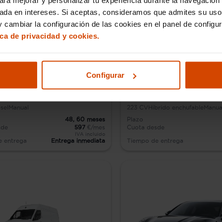
sada en intereses. Si aceptas, consideramos que admites su uso
 cambiar la configuración de las cookies en el panel de configu
ica de privacidad y cookies.
Configurar
2
Toyota C-HR
sel
Manual
223
CV
Híbrido enchufable
Manua
48,
60
meses
Plazo
sde
597
€/mes
Cuota desde
IVA incluido
e entrega
Entrega inmediata
Tiempo de entrega