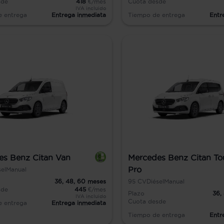
sde
418
€/mes
Cuota desde
IVA incluido
e entrega
Entrega inmediata
Tiempo de entrega
Entr
es Benz Citan Van
Mercedes Benz Citan To
Pro
sel
Manual
36,
48,
60
meses
95
CV
Diésel
Manual
sde
445
€/mes
Plazo
36,
IVA incluido
Cuota desde
e entrega
Entrega inmediata
Tiempo de entrega
Entr