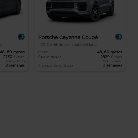
Porsche Cayenne Coupé
al
470
CV
Híbrido enchufable
Manual
48,
60
meses
Plazo
48,
60
meses
2730
€/mes
Cuota desde
2839
€/mes
IVA incluido
IVA incluido
2 semanas
Tiempo de entrega
2 semanas