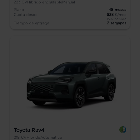
223
CV
Híbrido enchufable
Manual
Plazo
48
meses
Cuota desde
638
€/mes
IVA incluido
Tiempo de entrega
2 semanas
Toyota Rav4
218
CV
Híbrido
Automático