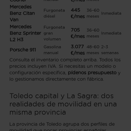
Mercedes
445
Furgoneta
36–60
Benz Citan
Inmediata
diésel
€/mes
meses
Van
Mercedes
Furgoneta
705
36–60
Benz Sprinter
gran
Inmediata
€/mes
meses
volumen
L2 H3
3.077
Gasolina
48–60
2–3
Porsche 911
manual
€/mes
meses
semanas
Consulta el inventario completo arriba. Todos los
precios incluyen IVA. Si necesitas un modelo o
configuración específica,
pídenos presupuesto
y
lo gestionamos directamente con fábrica.
Toledo capital y La Sagra: dos
realidades de movilidad en una
misma provincia
La provincia de Toledo agrupa dos perfiles de
movilidad que pocas provincias españolas