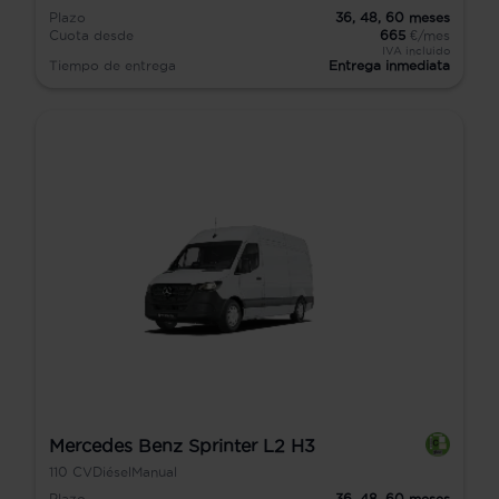
Plazo
36,
48,
60
meses
Cuota desde
665
€/mes
IVA incluido
Tiempo de entrega
Entrega inmediata
Mercedes Benz Sprinter L2 H3
110
CV
Diésel
Manual
Plazo
36,
48,
60
meses