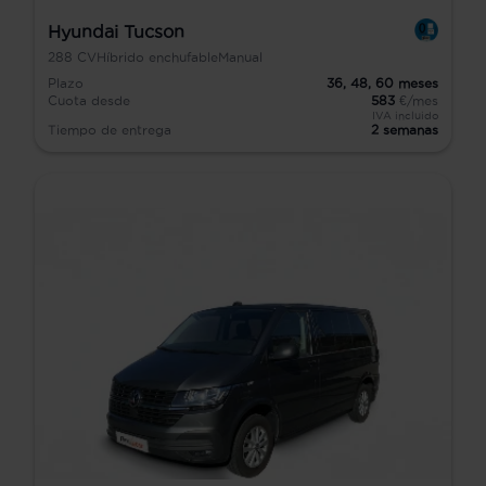
Hyundai Tucson
288
CV
Híbrido enchufable
Manual
Plazo
36,
48,
60
meses
Cuota desde
583
€/mes
IVA incluido
Tiempo de entrega
2 semanas