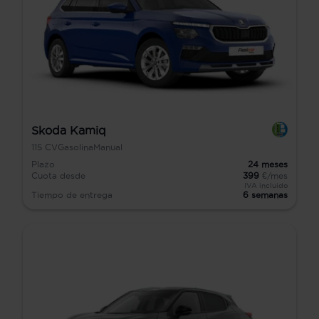
Skoda Kamiq
115
CV
Gasolina
Manual
Plazo
24
meses
Cuota desde
399
€/mes
IVA incluido
Tiempo de entrega
6 semanas