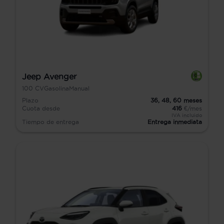
Jeep Avenger
100
CV
Gasolina
Manual
Plazo
36,
48,
60
meses
Cuota desde
416
€/mes
IVA incluido
Tiempo de entrega
Entrega inmediata