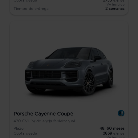
Cuota desde
2730
€/mes
IVA incluido
Tiempo de entrega
2 semanas
Porsche Cayenne Coupé
470
CV
Híbrido enchufable
Manual
Plazo
48,
60
meses
Cuota desde
2839
€/mes
IVA incluido