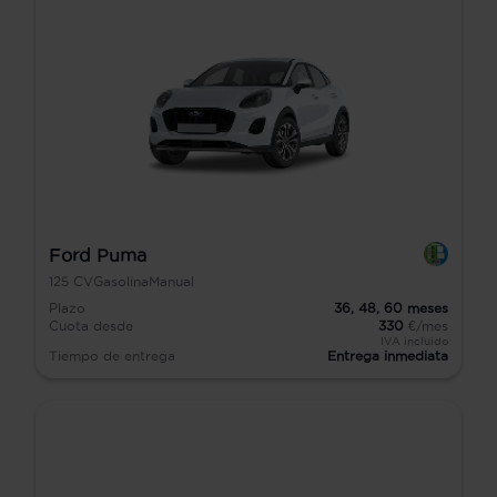
Ford Puma
125
CV
Gasolina
Manual
Plazo
36,
48,
60
meses
Cuota desde
330
€/mes
IVA incluido
Tiempo de entrega
Entrega inmediata