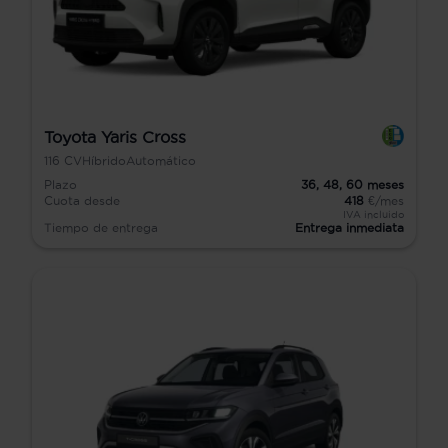
Toyota Yaris Cross
116
CV
Híbrido
Automático
Plazo
36,
48,
60
meses
Cuota desde
418
€/mes
IVA incluido
Tiempo de entrega
Entrega inmediata