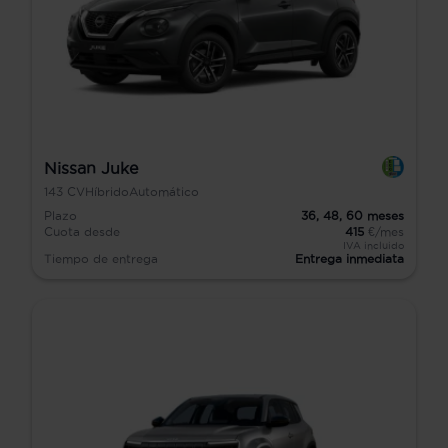
Nissan Juke
143
CV
Híbrido
Automático
Plazo
36,
48,
60
meses
Cuota desde
415
€/mes
IVA incluido
Tiempo de entrega
Entrega inmediata