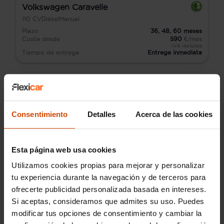
Volkswagen Caravelle
110
CV
Diésel
Manual
Plazo
36,
48,
60
meses
Cuota desde
590
€/mes
IVA incluido
Tiempo de entrega
Entrega inmediata
Consentimiento
Detalles
Acerca de las cookies
Esta página web usa cookies
Utilizamos cookies propias para mejorar y personalizar
tu experiencia durante la navegación y de terceros para
ofrecerte publicidad personalizada basada en intereses.
Si aceptas, consideramos que admites su uso. Puedes
modificar tus opciones de consentimiento y cambiar la
Audi Q2