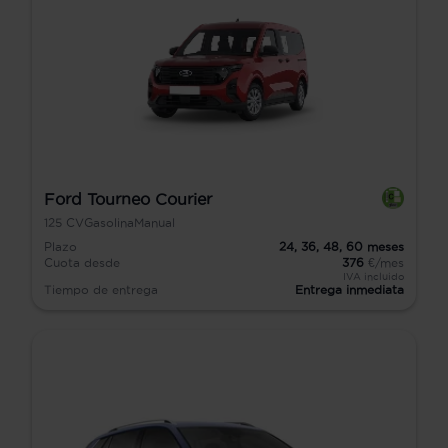
Ford Tourneo Courier
125
CV
Gasolina
Manual
Plazo
24,
36,
48,
60
meses
Cuota desde
376
€/mes
IVA incluido
Tiempo de entrega
Entrega inmediata