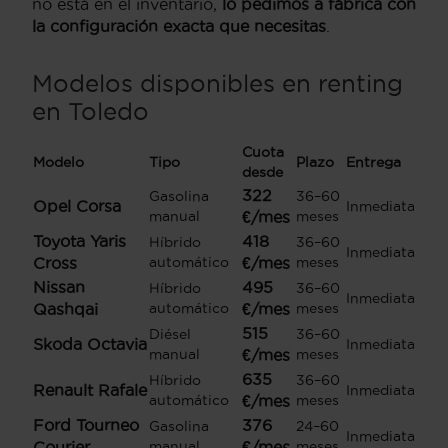
no está en el inventario,
lo pedimos a fábrica con
la configuración exacta que necesitas
.
Modelos disponibles en renting
en Toledo
Cuota
Modelo
Tipo
Plazo
Entrega
desde
322
Gasolina
36–60
Opel Corsa
Inmediata
manual
€/mes
meses
Toyota Yaris
418
Híbrido
36–60
Inmediata
Cross
automático
€/mes
meses
Nissan
495
Híbrido
36–60
Inmediata
Qashqai
automático
€/mes
meses
515
Diésel
36–60
Skoda Octavia
Inmediata
manual
€/mes
meses
635
Híbrido
36–60
Renault Rafale
Inmediata
automático
€/mes
meses
Ford Tourneo
376
Gasolina
24–60
Inmediata
Courier
manual
€/mes
meses