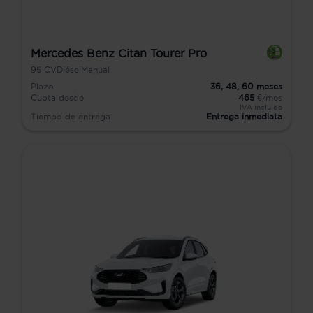
Mercedes Benz Citan Tourer Pro
95
CV
Diésel
Manual
Plazo
36,
48,
60
meses
Cuota desde
465
€/mes
IVA incluido
Tiempo de entrega
Entrega inmediata