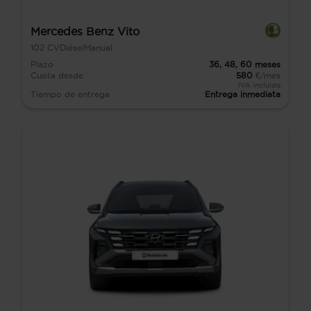
Mercedes Benz Vito
102
CV
Diésel
Manual
Plazo
36,
48,
60
meses
Cuota desde
580
€/mes
IVA incluido
Tiempo de entrega
Entrega inmediata