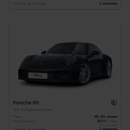
Tiempo de entrega
2 semanas
Porsche 911
394
CV
Gasolina
Manual
Plazo
48,
60
meses
Cuota desde
3077
€/mes
IVA incluido
Tiempo de entrega
2 semanas