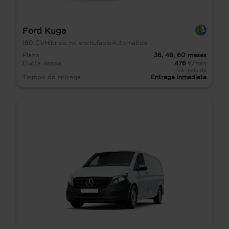
Ford Kuga
180
CV
Híbrido no enchufable
Automático
Plazo
36,
48,
60
meses
Cuota desde
476
€/mes
IVA incluido
Tiempo de entrega
Entrega inmediata