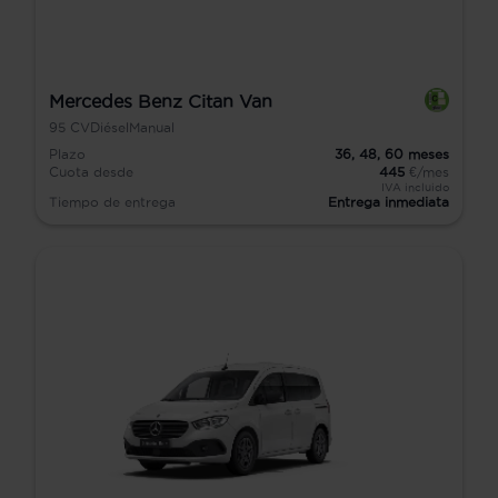
Mercedes Benz Citan Van
95
CV
Diésel
Manual
Plazo
36,
48,
60
meses
Cuota desde
445
€/mes
IVA incluido
Tiempo de entrega
Entrega inmediata