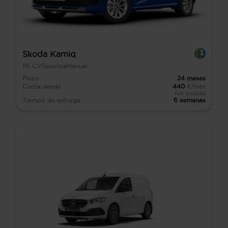
Skoda Kamiq
115
CV
Gasolina
Manual
Plazo
24
meses
Cuota desde
440
€/mes
IVA incluido
Tiempo de entrega
6 semanas