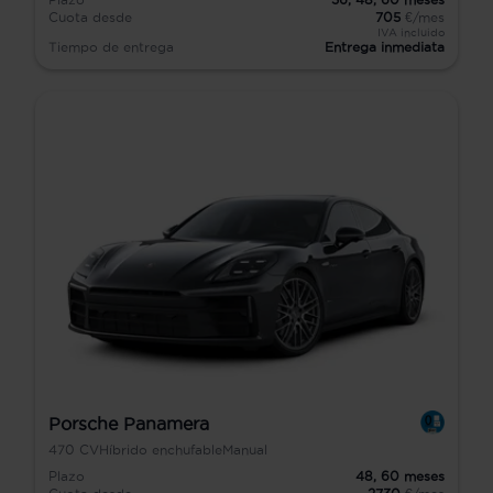
Cuota desde
705
€/mes
IVA incluido
Tiempo de entrega
Entrega inmediata
Porsche Panamera
470
CV
Híbrido enchufable
Manual
Plazo
48,
60
meses