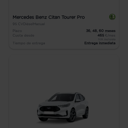
Mercedes Benz Citan Tourer Pro
95
CV
Diésel
Manual
Plazo
36,
48,
60
meses
Cuota desde
465
€/mes
IVA incluido
Tiempo de entrega
Entrega inmediata