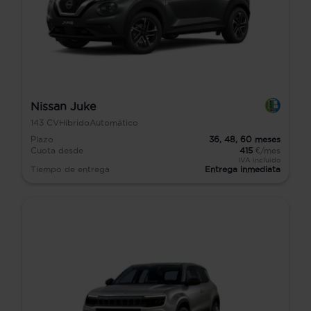
Nissan Juke
143
CV
Híbrido
Automático
Plazo
36,
48,
60
meses
Cuota desde
415
€/mes
IVA incluido
Tiempo de entrega
Entrega inmediata