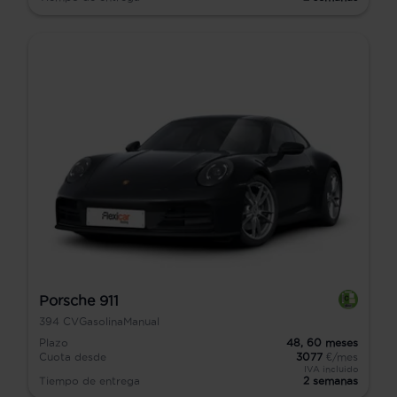
Porsche 911
394
CV
Gasolina
Manual
Plazo
48,
60
meses
Cuota desde
3077
€/mes
IVA incluido
Tiempo de entrega
2 semanas