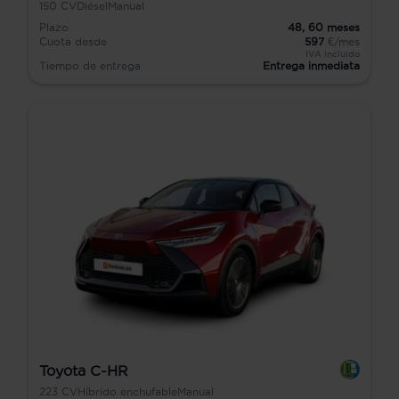
150
CV
Diésel
Manual
Plazo
48,
60
meses
Cuota desde
597
€/mes
IVA incluido
Tiempo de entrega
Entrega inmediata
Toyota C-HR
223
CV
Híbrido enchufable
Manual