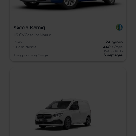
Skoda Kamiq
115
CV
Gasolina
Manual
Plazo
24
meses
Cuota desde
440
€/mes
IVA incluido
Tiempo de entrega
6 semanas