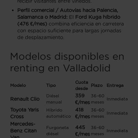
recibir visitantes entre viñedos.
Perfil comercial / Autovías hacia Palencia,
Salamanca o Madrid:
El
Ford Kuga híbrido
(476 €/mes)
combina eficiencia en carretera
con espacio suficiente para largas jornadas
de desplazamiento.
Modelos disponibles en
renting en Valladolid
Cuota
Modelo
Tipo
Plazo
Entrega
desde
359
Diésel
36–60
Renault Clio
Inmediata
manual
€/mes
meses
Toyota Yaris
418
Híbrido
36–60
Inmediata
Cross
automático
€/mes
meses
Mercedes-
445
Furgoneta
36–60
Benz Citan
Inmediata
diésel
€/mes
meses
Van