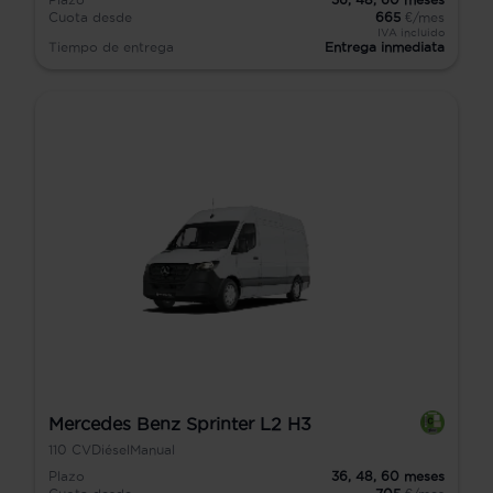
Cuota desde
665
€/mes
IVA incluido
Tiempo de entrega
Entrega inmediata
Mercedes Benz Sprinter L2 H3
110
CV
Diésel
Manual
Plazo
36,
48,
60
meses