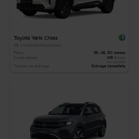
Toyota Yaris Cross
116
CV
Híbrido
Automático
Plazo
36,
48,
60
meses
Cuota desde
418
€/mes
IVA incluido
Tiempo de entrega
Entrega inmediata