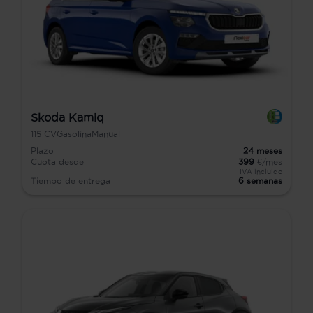
Skoda Kamiq
115
CV
Gasolina
Manual
Plazo
24
meses
Cuota desde
399
€/mes
IVA incluido
Tiempo de entrega
6 semanas