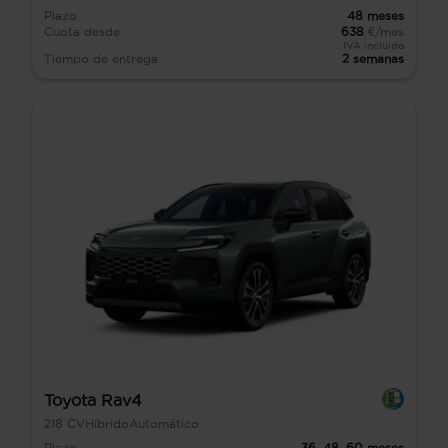
Plazo
48
meses
Cuota desde
638
€/mes
IVA incluido
Tiempo de entrega
2 semanas
Toyota Rav4
218
CV
Híbrido
Automático
Plazo
36,
48,
60
meses