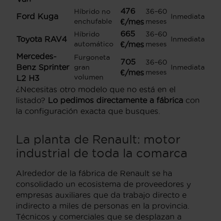
476
Híbrido no
36–60
Ford Kuga
Inmediata
enchufable
€/mes
meses
665
Híbrido
36–60
Toyota RAV4
Inmediata
automático
€/mes
meses
Mercedes-
Furgoneta
705
36–60
Benz Sprinter
gran
Inmediata
€/mes
meses
volumen
L2 H3
¿Necesitas otro modelo que no está en el
listado?
Lo pedimos directamente a fábrica
con
la configuración exacta que busques.
La planta de Renault: motor
industrial de toda la comarca
Alrededor de la fábrica de Renault se ha
consolidado un ecosistema de proveedores y
empresas auxiliares que da trabajo directo e
indirecto a miles de personas en la provincia.
Técnicos y comerciales que se desplazan a