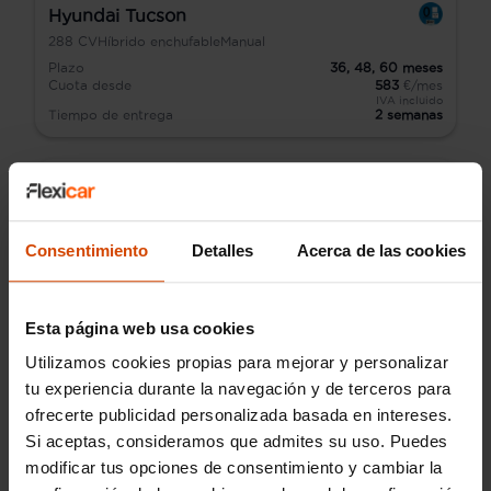
Hyundai Tucson
288
CV
Híbrido enchufable
Manual
Plazo
36,
48,
60
meses
Cuota desde
583
€/mes
IVA incluido
Tiempo de entrega
2 semanas
Consentimiento
Detalles
Acerca de las cookies
Esta página web usa cookies
Utilizamos cookies propias para mejorar y personalizar
tu experiencia durante la navegación y de terceros para
ofrecerte publicidad personalizada basada en intereses.
Si aceptas, consideramos que admites su uso. Puedes
modificar tus opciones de consentimiento y cambiar la
Volkswagen Caravelle