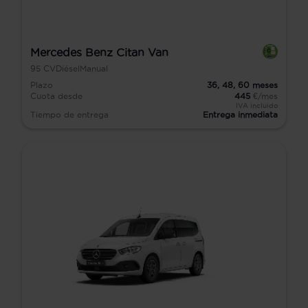
Mercedes Benz Citan Van
95
CV
Diésel
Manual
Plazo
36,
48,
60
meses
Cuota desde
445
€/mes
IVA incluido
Tiempo de entrega
Entrega inmediata