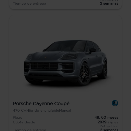
Tiempo de entrega
2 semanas
Porsche Cayenne Coupé
470
CV
Híbrido enchufable
Manual
Plazo
48,
60
meses
Cuota desde
2839
€/mes
IVA incluido
Tiempo de entrega
2 semanas