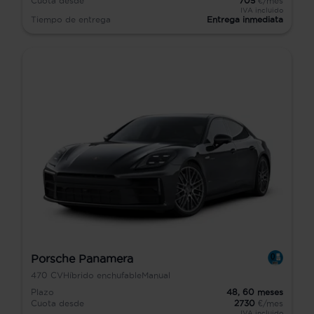
Cuota desde
705
€/mes
IVA incluido
Tiempo de entrega
Entrega inmediata
Porsche Panamera
470
CV
Híbrido enchufable
Manual
Plazo
48,
60
meses
Cuota desde
2730
€/mes
IVA incluido