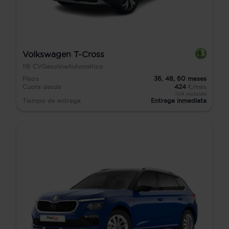
Volkswagen T-Cross
116
CV
Gasolina
Automático
Plazo
36,
48,
60
meses
Cuota desde
424
€/mes
IVA incluido
Tiempo de entrega
Entrega inmediata