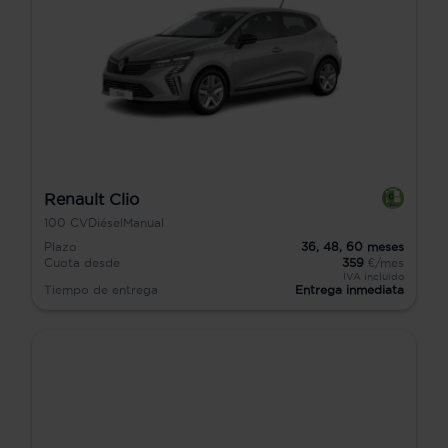
Renault Clio
100
CV
Diésel
Manual
Plazo
36,
48,
60
meses
Cuota desde
359
€/mes
IVA incluido
Tiempo de entrega
Entrega inmediata