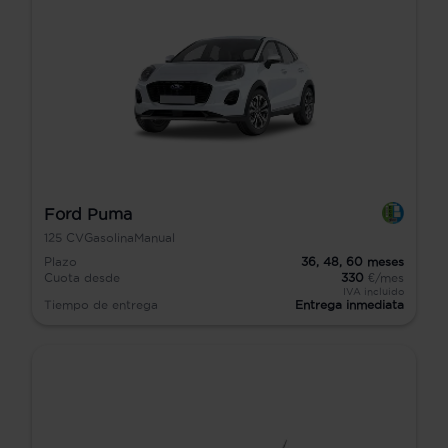
Ford Puma
125
CV
Gasolina
Manual
Plazo
36,
48,
60
meses
Cuota desde
330
€/mes
IVA incluido
Tiempo de entrega
Entrega inmediata