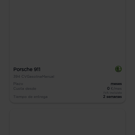
Porsche 911
394
CV
Gasolina
Manual
Plazo
meses
Cuota desde
0
€/mes
IVA incluido
Tiempo de entrega
2 semanas