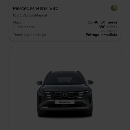
Mercedes Benz Vito
102
CV
Diésel
Manual
Plazo
36,
48,
60
meses
Cuota desde
580
€/mes
IVA incluido
Tiempo de entrega
Entrega inmediata