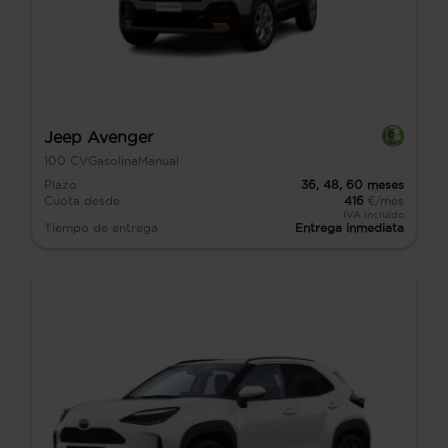
Jeep Avenger
100
CV
Gasolina
Manual
Plazo
36,
48,
60
meses
Cuota desde
416
€/mes
IVA incluido
Tiempo de entrega
Entrega inmediata