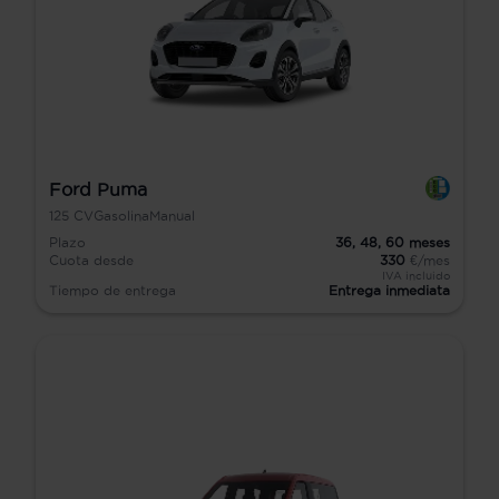
Ford Puma
125
CV
Gasolina
Manual
Plazo
36,
48,
60
meses
Cuota desde
330
€/mes
IVA incluido
Tiempo de entrega
Entrega inmediata