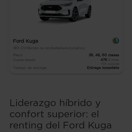
Ford Kuga
180
CV
Híbrido no enchufable
Automático
Plazo
36,
48,
60
meses
Cuota desde
476
€/mes
IVA incluido
Tiempo de entrega
Entrega inmediata
Liderazgo híbrido y
confort superior: el
renting del Ford Kuga