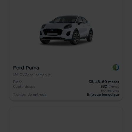
Ford Puma
125
CV
Gasolina
Manual
Plazo
36,
48,
60
meses
Cuota desde
330
€/mes
IVA incluido
Tiempo de entrega
Entrega inmediata