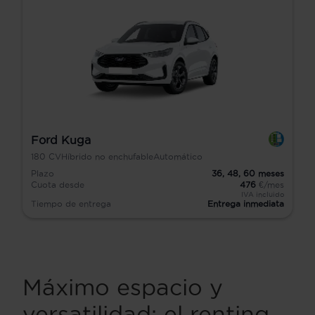
Ford Kuga
180
CV
Híbrido no enchufable
Automático
Plazo
36,
48,
60
meses
Cuota desde
476
€/mes
IVA incluido
Tiempo de entrega
Entrega inmediata
Máximo espacio y
versatilidad: el renting