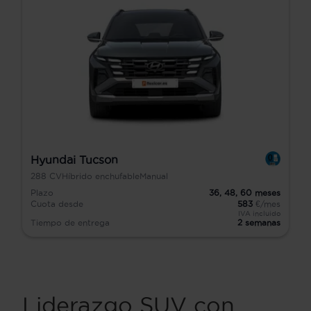
Hyundai Tucson
288
CV
Híbrido enchufable
Manual
Plazo
36,
48,
60
meses
Cuota desde
583
€/mes
IVA incluido
Tiempo de entrega
2 semanas
Liderazgo SUV con