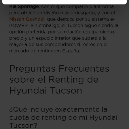
Kia Sportage
, con el que comparte plataforma
pero ofrece un diseño más arriesgado, y con el
Nissan Qashqai
, que destaca por su sistema e-
POWER. Sin embargo, el Tucson sigue siendo la
opción preferida por su relación equipamiento-
precio y un espacio interior que supera a la
mayoría de sus competidores directos en el
mercado de renting en España.
Preguntas Frecuentes
sobre el Renting de
Hyundai Tucson
¿Qué incluye exactamente la
cuota de renting de mi Hyundai
Tucson?