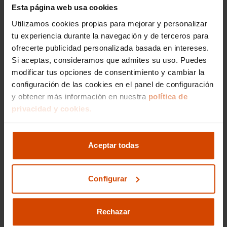
Esta página web usa cookies
La inteligencia de optar por el Hyundai Tucson
en Flexicar Renting reside en la flexibilidad para
Utilizamos cookies propias para mejorar y personalizar
disfrutar de un coche que lidera el mercado sin
tu experiencia durante la navegación y de terceros para
asumir los riesgos de la depreciación. Con el
ofrecerte publicidad personalizada basada en intereses.
renting sin entrada
, preservas tu liquidez y te
Si aceptas, consideramos que admites su uso. Puedes
aseguras de conducir un vehículo siempre bajo
modificar tus opciones de consentimiento y cambiar la
garantía y revisado por expertos. Es la solución
configuración de las cookies en el panel de configuración
perfecta para quienes desean un diseño de
y obtener más información en nuestra
política de
vanguardia y tecnología punta con un contrato a
privacidad y cookies.
medida, evitando las largas esperas de los
vehículos nuevos y las complicaciones de la
compra financiada.
Aceptar todas
Alternativas y rivales en
Configurar
el sector del renting de
SUV compactos
Rechazar
El Hyundai Tucson compite directamente con el