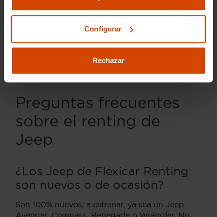
carretera 24 horas los 365 días del año, aporta
una seguridad extra especialmente valorada por
Configurar
quienes usan su Jeep tanto en ciudad como en
escapadas de fin de semana. La conclusión más
repetida: disfrutan del carácter Jeep sin la
Rechazar
incertidumbre de mantener un vehículo con
vocación todoterreno.
Preguntas frecuentes
sobre el renting de
Jeep
¿Los Jeep de Flexicar Renting
son nuevos o de ocasión?
Son 100% nuevos, a estrenar, ya sea un Jeep
Avenger, Compass, Renegade o Wrangler. No