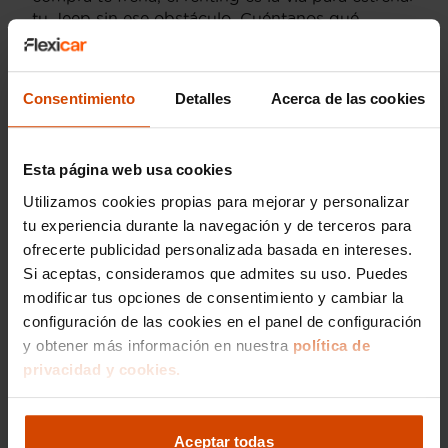
tu Jeep sin ese obstáculo. Cuéntanos qué
modelo te interesa y preparamos tu propuesta.
La opinión de quienes
Consentimiento
Detalles
Acerca de las cookies
ya disfrutan su Jeep en
renting
Esta página web usa cookies
Utilizamos cookies propias para mejorar y personalizar
Los clientes que ya tienen su
Jeep Renting,
tu experiencia durante la navegación y de terceros para
principalmente en Avenger y Compass, destacan
ofrecerte publicidad personalizada basada en intereses.
la tranquilidad de no depender de un taller
Si aceptas, consideramos que admites su uso. Puedes
propio para el mantenimiento: el cambio de
modificar tus opciones de consentimiento y cambiar la
neumáticos por desgaste normal está incluido,
configuración de las cookies en el panel de configuración
así como las revisiones en talleres autorizados
y obtener más información en nuestra
política de
(quedan fuera pinchazos, reventones o daños
privacidad y cookies.
derivados de un uso más agresivo en pista). El
seguro a todo riesgo, con aseguradoras como
Zurich, Mutua Madrileña o Catalana Occidente y
Aceptar todas
franquicia de 300 €, junto con la asistencia en