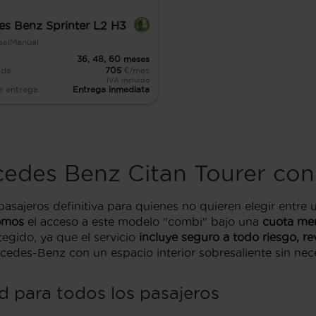
s Benz Sprinter L2 H3
sel
Manual
36,
48,
60
meses
sde
705
€/mes
IVA incluido
e entrega
Entrega inmediata
rcedes Benz Citan Tourer con
pasajeros definitiva para quienes no quieren elegir entre 
omos
el acceso a este modelo "combi" bajo una
cuota men
tegido, ya que el servicio
incluye seguro a todo riesgo, re
cedes-Benz con un espacio interior sobresaliente sin nece
d para todos los pasajeros