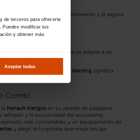
económicas al integrar el mantenimiento y el seguro
y de terceros para ofrecerte
. Puedes modificar tus
ración y obtener más
z mecánica. Es un vehículo que se adapta a las
de traslados.
Aceptar todas
ar con el respaldo de
Flexicar Renting
significa
ontrato
de movilidad.
oo Combi
 la
Renault Kangoo
en su versión de pasajeros.
 refinado y la exclusividad del ecosistema
 suspensión más confortables y un equipamiento de
ertas
y elegir la furgoneta que mejor encaja