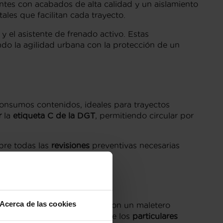
ntes con acabados de alta calidad y un aislamiento
ales que facilitan cada trayecto.
s y el asistente de frenado activo. Estas
do la agilidad urbana con la protección de un
onsumos contenidos, ideales para trayectos
r
la
etiqueta C de la DGT
, permitiendo circular por
re todas las
revisiones
preventivas necesarias
Acerca de las cookies
ara aparcar en ciudad, pero con un maletero
royecta la marca, mientras que los
particulares