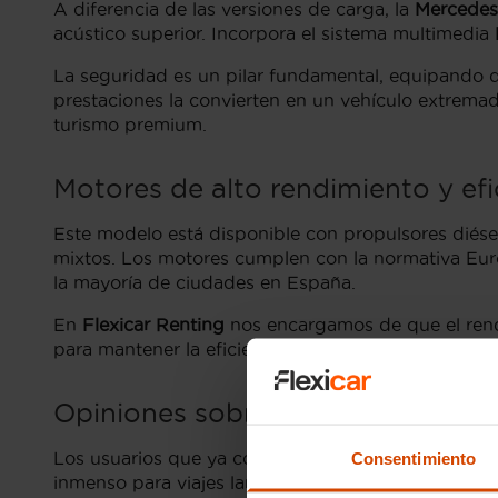
A diferencia de las versiones de carga, la
Mercedes
acústico superior. Incorpora el sistema multimedia
La seguridad es un pilar fundamental, equipando de
prestaciones la convierten en un vehículo extrema
turismo premium.
Motores de alto rendimiento y efi
Este modelo está disponible con propulsores diése
mixtos. Los motores cumplen con la normativa Euro
la mayoría de ciudades en España.
En
Flexicar Renting
nos encargamos de que el rend
para mantener la eficiencia de este motor de
marc
Opiniones sobre el renting de la 
Los usuarios que ya conducen una Citan Tourer des
Consentimiento
inmenso para viajes largos. Los
autónomos
dedicad