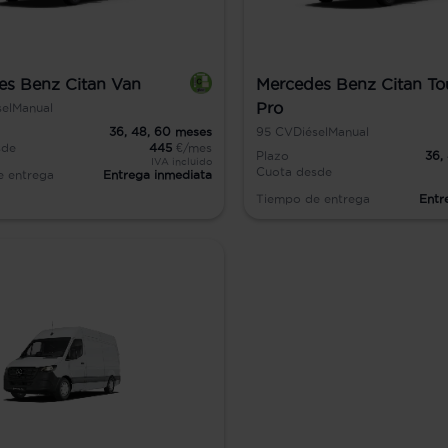
es Benz Citan Van
Mercedes Benz Citan To
Pro
sel
Manual
36,
48,
60
meses
95
CV
Diésel
Manual
sde
445
€/mes
Plazo
36,
IVA incluido
Cuota desde
e entrega
Entrega inmediata
Tiempo de entrega
Entr