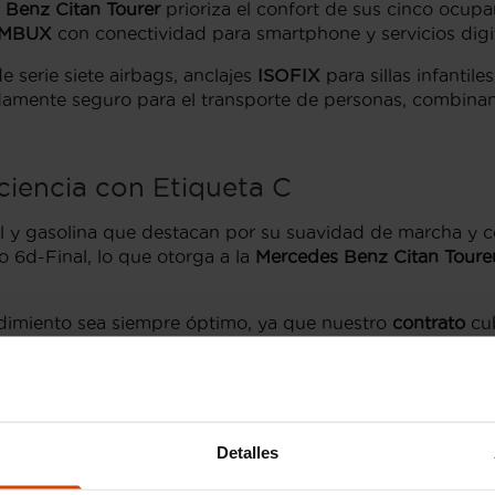
 Benz Citan Tourer
prioriza el confort de sus cinco ocupa
MBUX
con conectividad para smartphone y servicios digit
 serie siete airbags, anclajes
ISOFIX
para sillas infantile
damente seguro para el transporte de personas, combinan
ciencia con Etiqueta C
l y gasolina que destacan por su suavidad de marcha y c
 6d-Final, lo que otorga a la
Mercedes Benz Citan Toure
imiento sea siempre óptimo, ya que nuestro
contrato
cub
as
alemanas.
Mercedes Citan Tourer
Detalles
tacan su polivalencia: es lo suficientemente compacta p
os al transporte de pasajeros valoran la elegancia que p