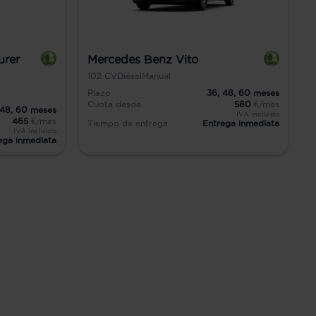
urer
Mercedes Benz Vito
102
CV
Diésel
Manual
Plazo
36,
48,
60
meses
Cuota desde
580
€/mes
48,
60
meses
IVA incluido
465
€/mes
Tiempo de entrega
Entrega inmediata
IVA incluido
ega inmediata