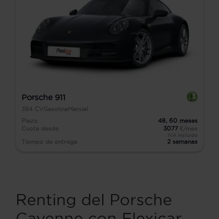
Porsche 911
394
CV
Gasolina
Manual
Plazo
48,
60
meses
Cuota desde
3077
€/mes
IVA incluido
Tiempo de entrega
2 semanas
Renting del Porsche
Cayenne con Flexicar