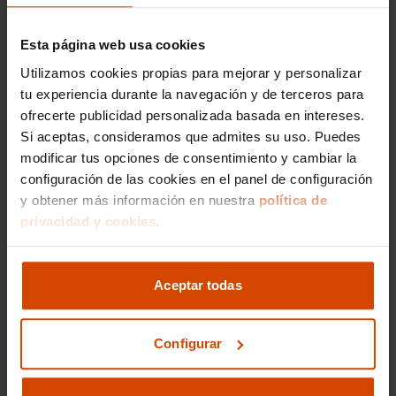
combinación de un vehículo de alta fiabilidad
mecánica con el respaldo de una gestión
experta permite disfrutar de la conducción y del
Esta página web usa cookies
estatus de este SUV sin las preocupaciones
Utilizamos cookies propias para mejorar y personalizar
tradicionales asociadas a la propiedad de un
tu experiencia durante la navegación y de terceros para
coche de lujo.
ofrecerte publicidad personalizada basada en intereses.
Si aceptas, consideramos que admites su uso. Puedes
La inteligencia de elegir
modificar tus opciones de consentimiento y cambiar la
configuración de las cookies en el panel de configuración
el Cayenne en
y obtener más información en nuestra
política de
modalidad de renting
privacidad y cookies.
El
Porsche Cayenne
es un vehículo reconocido
por su durabilidad y la robustez de sus
Aceptar todas
componentes, lo que garantiza un rendimiento
óptimo a lo largo de los años. Sin embargo, la
tecnología automotriz avanza a un ritmo
Configurar
vertiginoso. Elegir este modelo en modalidad de
renting frente a la compra tradicional es una