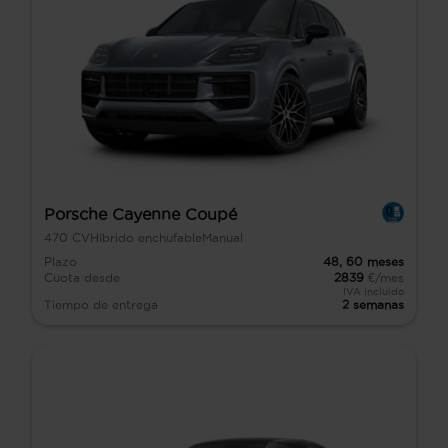
Porsche Cayenne Coupé
470
CV
Híbrido enchufable
Manual
Plazo
48,
60
meses
Cuota desde
2839
€/mes
IVA incluido
Tiempo de entrega
2 semanas