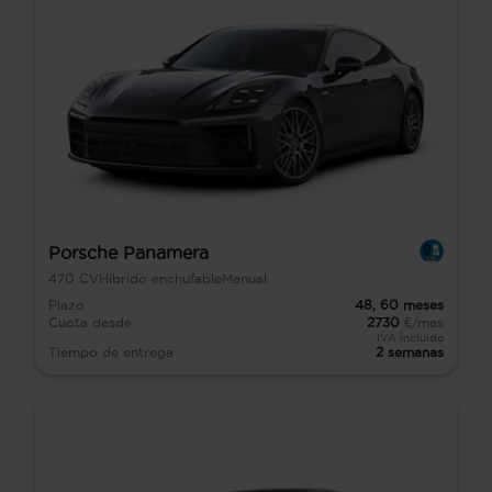
Porsche Panamera
470
CV
Híbrido enchufable
Manual
Plazo
48,
60
meses
Cuota desde
2730
€/mes
IVA incluido
Tiempo de entrega
2 semanas