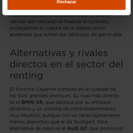
decisión financiera y estratégica audaz: te
Rechazar
permite disfrutar del
SUV
en su periodo de
máxima vida útil y actualizarlo por la última
versión del mercado al finalizar el contrato,
protegiendo tu capital de la depreciación
acelerada que sufren los vehículos de gama alta.
Alternativas y rivales
directos en el sector del
renting
El Porsche Cayenne compite en la cúspide de
los SUV grandes premium. Su rival más directo
es el
BMW X5
, que destaca por su enfoque
dinámico y un sistema de infoentretenimiento
muy intuitivo, aunque con un tacto ligeramente
menos deportivo que el de Stuttgart. Otra
alternativa de peso es el
Audi Q7
, que prioriza el