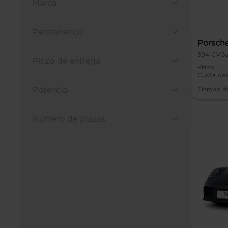
Marca
Permanencia
Porsche
394
CV
Ga
Plazo de entrega
Plazo
Cuota de
Potencia
Tiempo d
Número de plazas