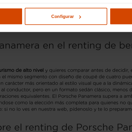
 de estos gastos aparece en el precio del concesionario. 
el primer día, un Porsche Panamera
100% nuevo
con gara
odelo nuevo o, si lo prefieres, prorrogar el contrato en l
Configurar
V ni seguros que renovar por separado. Para el perfil de
sistemáticamente la opción más racional.
Panamera en el renting de be
rismo de alto nivel
y quieres comparar antes de decidir, e
 el mismo segmento con diseño de coupé de cuatro puert
 carácter más orientado al estilo visual que a la dinámi
ia al conductor, pero en un formato sedán clásico, menos 
raciones equivalentes. El Porsche Panamera supera a amb
dándose como la elección más completa para quienes no q
 si no lo ves en nuestra web, pídenoslo y te lo prepara
bre el renting de Porsche P