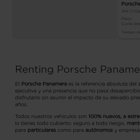
Porsche
394
CV
Ga
Plazo
Cuota de
Tiempo d
Renting Porsche Panamer
El
Porsche Panamera
es la referencia absoluta del
ejecutiva y una presencia que no pasa desapercib
disfrutarlo sin asumir el impacto de su elevado pr
años.
Todos nuestros vehículos son
100% nuevos, a estre
lo tienes todo cubierto: seguro a todo riesgo,
mante
para
particulares
como para
autónomos
y empresas