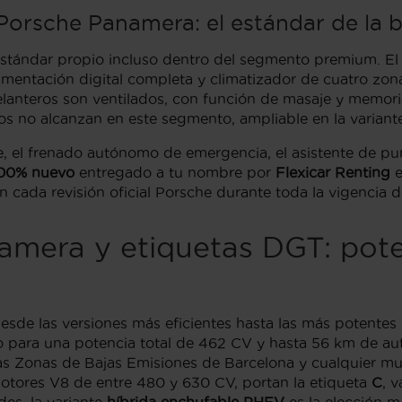
 Porsche Panamera: el estándar de la b
stándar propio incluso dentro del segmento premium. El
rumentación digital completa y climatizador de cuatro z
elanteros son ventilados, con función de masaje y memoria
tos no alcanzan en este segmento, ampliable en la variante
e, el frenado autónomo de emergencia, el asistente de pun
00% nuevo
entregado a tu nombre por
Flexicar Renting
e
n cada revisión oficial Porsche durante toda la vigencia d
amera y etiquetas DGT: pot
de las versiones más eficientes hasta las más potentes
para una potencia total de 462 CV y hasta 56 km de auto
 las Zonas de Bajas Emisiones de Barcelona y cualquier mu
otores V8 de entre 480 y 630 CV, portan la etiqueta
C
, 
des, la variante
híbrida enchufable PHEV
es la elección m