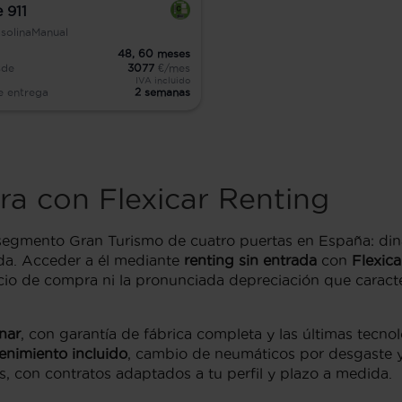
 911
solina
Manual
48,
60
meses
sde
3077
€/mes
IVA incluido
e entrega
2 semanas
a con Flexicar Renting
 segmento Gran Turismo de cuatro puertas en España: din
ida. Acceder a él mediante
renting sin entrada
con
Flexica
ecio de compra ni la pronunciada depreciación que caracte
nar
, con garantía de fábrica completa y las últimas tecn
nimiento incluido
, cambio de neumáticos por desgaste y 
, con contratos adaptados a tu perfil y plazo a medida.