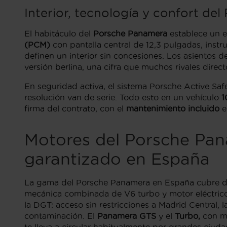
Interior, tecnología y confort del
El habitáculo del
Porsche Panamera
establece un e
(PCM)
con pantalla central de 12,3 pulgadas, inst
definen un interior sin concesiones. Los asientos d
versión berlina, una cifra que muchos rivales direc
En seguridad activa, el sistema Porsche Active Saf
resolución van de serie. Todo esto en un vehículo
1
firma del contrato, con el
mantenimiento incluido
e
Motores del Porsche Pan
garantizado en España
La gama del Porsche Panamera en España cubre des
mecánica combinada de V6 turbo y motor eléctrico 
la DGT: acceso sin restricciones a Madrid Central,
contaminación. El
Panamera GTS
y el
Turbo,
con m
te lleva a circular habitualmente por grandes ciuda