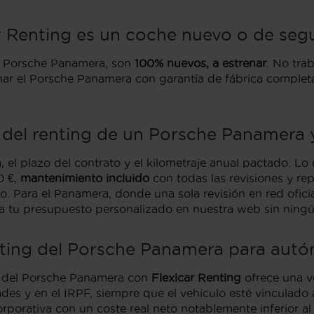
r Renting es un coche nuevo o de se
el Porsche Panamera, son
100% nuevos, a estrenar
. No tra
renar el Porsche Panamera con garantía de fábrica completa
del renting de un Porsche Panamera y
 el plazo del contrato y el kilometraje anual pactado. Lo q
0 €,
mantenimiento incluido
con todas las revisiones y r
o. Para el Panamera, donde una sola revisión en red oficia
cita tu presupuesto personalizado en nuestra web sin nin
renting del Porsche Panamera para au
del Porsche Panamera con
Flexicar Renting
ofrece una ve
es y en el IRPF, siempre que el vehículo esté vinculado a
porativa con un coste real neto notablemente inferior a