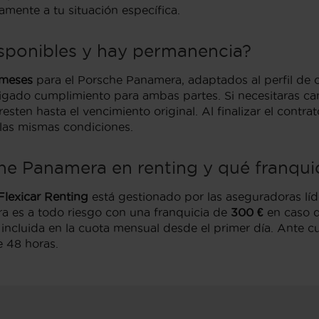
tamente a tu situación específica.
isponibles y hay permanencia?
 meses
para el Porsche Panamera, adaptados al perfil de ca
ligado cumplimiento para ambas partes. Si necesitaras can
esten hasta el vencimiento original. Al finalizar el contr
las mismas condiciones.
e Panamera en renting y qué franquic
Flexicar Renting
está gestionado por las aseguradoras líd
ra es a todo riesgo con una franquicia de
300 €
en caso d
o, incluida en la cuota mensual desde el primer día. Ante 
 48 horas.