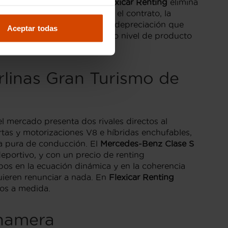
El
renting sin entrada
con
Flexicar Renting
elimina
ntía de fábrica, y al finalizar el contrato, la
as mismas condiciones. No hay depreciación que
Aceptar todas
 conductor que exige el máximo nivel de producto
rlinas Gran Turismo de
l mercado presenta dos rivales directos al
as y motorizaciones V8 e híbridas enchufables,
ca pura de conducción. El
Mercedes-Benz Clase S
deportivo, y con un precio de renting
os en la ecuación dinámica y en la coherencia
uieren renunciar a nada. En
Flexicar Renting
mos a medida.
anamera