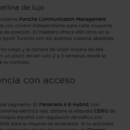
erlina de lujo
 sistema
Porsche Communication Management
onas con control independiente para cada ocupante
 de posición. El maletero ofrece 495 litros en la
 Sport Turismo con los asientos traseros abatibles.
to ciego y la cámara de visión trasera de alta
n un plazo de tan solo 2 a 3 semanas desde la
e tu contrato.
encia con acceso
 del segmento. El
Panamera 4 E-Hybrid
, con
nomía eléctrica real, obtiene la etiqueta
CERO
de
nicipio español con regulación de tráfico por
válida para la mayoría de escenarios. Si tu actividad
ás inteligente dentro del programa de
Flexicar