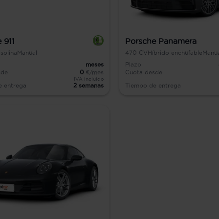
 911
Porsche Panamera
solina
Manual
470
CV
Híbrido enchufable
Manu
meses
Plazo
sde
0
€/mes
Cuota desde
IVA incluido
e entrega
2 semanas
Tiempo de entrega