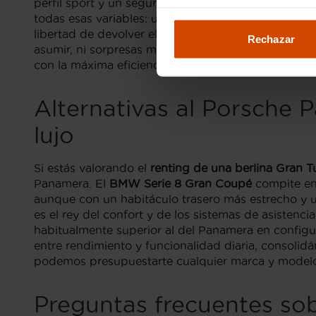
perfil sport y un seguro de alta gama, que ninguno
todas esas variables: una
cuota fija
conocida desde 
libertad de devolver el vehículo, renovar con un m
Rechazar
asumir, ni sorpresas mecánicas, ni gestiones de IT
con la máxima eficiencia financiera, el renting es 
Alternativas al Porsche 
lujo
Si estás valorando el
renting de una berlina Gran Tu
Panamera. El
BMW Serie 8 Gran Coupé
compite en
aunque con un habitáculo trasero más estrecho y un
es el rey del confort y de los sistemas de asistenc
habitualmente superior al del Panamera en configu
entre rendimiento y funcionalidad diaria, consoli
podemos presupuestarte cualquier marca y modelo:
Preguntas frecuentes so