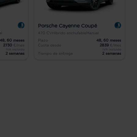
Porsche Cayenne Coupé
al
470
CV
Híbrido enchufable
Manual
48,
60
meses
Plazo
48,
60
meses
2730
€/mes
Cuota desde
2839
€/mes
IVA incluido
IVA incluido
2 semanas
Tiempo de entrega
2 semanas