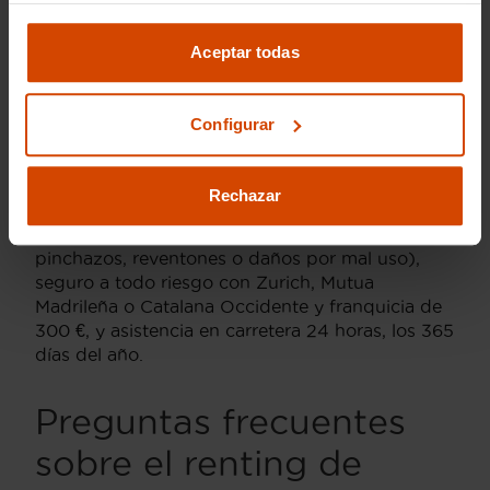
mes a mes. En el caso del Captur, el argumento
cambia de tono: se valora sobre todo la
Aceptar todas
versatilidad para familia y ciudad a la vez, con el
mantenimiento resuelto sin que suponga una
gestión extra. Y quien elige el Austral suele
Configurar
buscar algo muy concreto: espacio y tecnología
híbrida en un SUV más grande, sin renunciar a la
misma tranquilidad de cuota fija. Denominador
Rechazar
común en los tres casos: neumáticos por
desgaste normal incluidos (fuera quedan
pinchazos, reventones o daños por mal uso),
seguro a todo riesgo con Zurich, Mutua
Madrileña o Catalana Occidente y franquicia de
300 €, y asistencia en carretera 24 horas, los 365
días del año.
Preguntas frecuentes
sobre el renting de