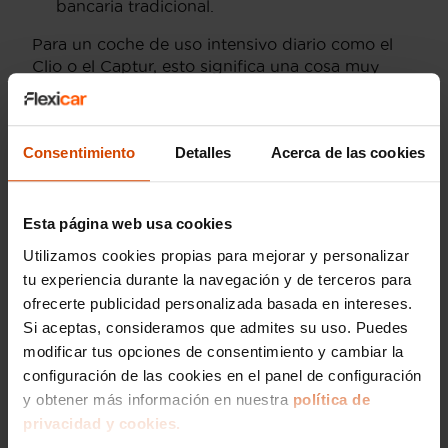
bancaria tradicional.
Para un coche de uso intensivo diario como el
Clio o el Captur, esto significa una cosa muy
concreta: presupuesto cerrado desde el primer
mes, sin imprevistos que rompan tus cuentas.
Cuéntanos qué modelo te interesa y lo vemos
Consentimiento
Detalles
Acerca de las cookies
juntos.
Clio, Captur, Austral:
Esta página web usa cookies
motivos distintos,
Utilizamos cookies propias para mejorar y personalizar
tu experiencia durante la navegación y de terceros para
misma satisfacción con
ofrecerte publicidad personalizada basada en intereses.
el renting
Si aceptas, consideramos que admites su uso. Puedes
modificar tus opciones de consentimiento y cambiar la
Con el Clio, el comentario habitual gira en torno
configuración de las cookies en el panel de configuración
al día a día: es el coche de uso diario por
y obtener más información en nuestra
política de
excelencia, y no depender de gastos de taller
privacidad y cookies.
inesperados se nota especialmente en el bolsillo