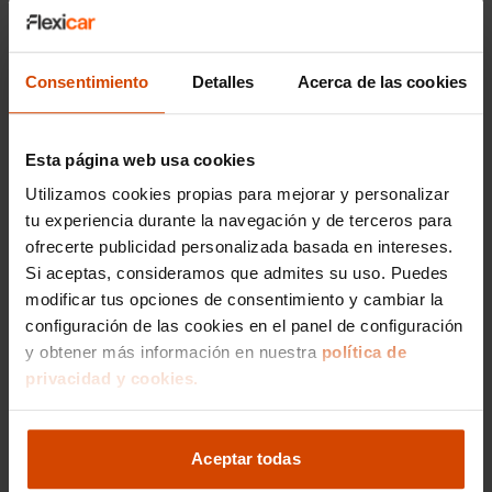
fiabilidad y versatilidad
total
Consentimiento
Detalles
Acerca de las cookies
Los conductores que eligen este SUV valoran
especialmente el ahorro mensual y la
tranquilidad que aporta el
servicio todo incluido
Esta página web usa cookies
de Flexicar Renting. Las opiniones destacan la
suavidad de su marcha y la capacidad de
Utilizamos cookies propias para mejorar y personalizar
respuesta del sistema híbrido en
tu experiencia durante la navegación y de terceros para
adelantamientos. El hecho de contar con el
ofrecerte publicidad personalizada basada en intereses.
mantenimiento incluido
y un seguro a todo
Si aceptas, consideramos que admites su uso. Puedes
riesgo dentro de la misma cuota elimina el estrés
modificar tus opciones de consentimiento y cambiar la
financiero, permitiendo que el usuario se centre
configuración de las cookies en el panel de configuración
exclusivamente en disfrutar de la conducción de
y obtener más información en nuestra
política de
uno de los SUVs más fiables del mercado.
privacidad y cookies.
¿Por qué elegir este
Aceptar todas
Toyota RAV4 frente a la