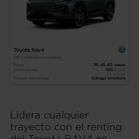
Toyota Rav4
218
CV
Híbrido
Automático
Plazo
36,
48,
60
meses
Cuota desde
665
€/mes
IVA incluido
Tiempo de entrega
Entrega inmediata
Lidera cualquier
trayecto con el renting
del Toyota RAV4 en