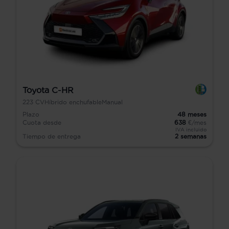
Toyota C-HR
223
CV
Híbrido enchufable
Manual
Plazo
48
meses
Cuota desde
638
€/mes
IVA incluido
Tiempo de entrega
2 semanas