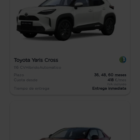
Toyota Yaris Cross
116
CV
Híbrido
Automático
Plazo
36,
48,
60
meses
Cuota desde
418
€/mes
IVA incluido
Tiempo de entrega
Entrega inmediata