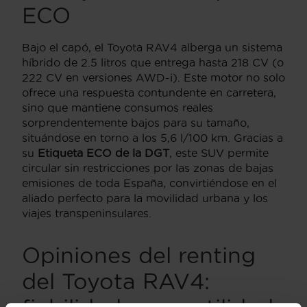
ECO
Bajo el capó, el Toyota RAV4 alberga un sistema
híbrido de 2.5 litros que entrega hasta 218 CV (o
222 CV en versiones AWD-i). Este motor no solo
ofrece una respuesta contundente en carretera,
sino que mantiene consumos reales
sorprendentemente bajos para su tamaño,
situándose en torno a los 5,6 l/100 km. Gracias a
su
Etiqueta ECO de la DGT
, este SUV permite
circular sin restricciones por las zonas de bajas
emisiones de toda España, convirtiéndose en el
aliado perfecto para la movilidad urbana y los
viajes transpeninsulares.
Opiniones del renting
del Toyota RAV4: