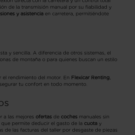
ión directa con la carretera y un control total
sión de la transmisión manual por su fiabilidad y
isiones y asistencia
en carretera, permitiéndote
 y sencilla. A diferencia de otros sistemas, el
zonas de montaña o para quienes buscan un estilo
r el rendimiento del motor. En
Flexicar Renting
,
asegurar tu confort en todo momento.
os
r a las mejores
ofertas
de
coches
manuales sin
a que permite deducir el gasto de la
cuota
y
s de las facturas del taller por desgaste de piezas