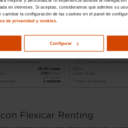
sada en intereses. Si aceptas, consideramos que admites su uso
 cambiar la configuración de las cookies en el panel de configu
ica de privacidad y cookies.
Configurar
e Panamera
Porsche Cayenne Coup
brido enchufable
Manual
470
CV
Híbrido enchufable
Manu
48,
60
meses
Plazo
sde
2730
€/mes
Cuota desde
IVA incluido
e entrega
2 semanas
Tiempo de entrega
l con Flexicar Renting