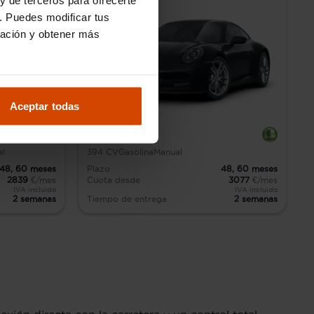
. Puedes modificar tus
ración y obtener más
Aceptar todas
é
Porsche 911
al
394
CV
Gasolina
Manual
48,
60
meses
Plazo
48,
60
meses
2839
€/mes
Cuota desde
3077
€/mes
IVA incluido
IVA incluido
2 semanas
Tiempo de entrega
2 semanas