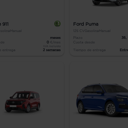
 911
Ford Puma
solina
Manual
125
CV
Gasolina
Manual
meses
Plazo
36,
sde
0
€/mes
Cuota desde
IVA incluido
e entrega
2 semanas
Tiempo de entrega
Entr