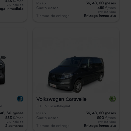
445
€/mes
Plazo
36,
48,
60
meses
IVA incluido
Cuota desde
465
€/mes
ega inmediata
IVA incluido
Tiempo de entrega
Entrega inmediata
Volkswagen Caravelle
l
110
CV
Diésel
Manual
48,
60
meses
Plazo
36,
48,
60
meses
583
€/mes
Cuota desde
590
€/mes
IVA incluido
IVA incluido
2 semanas
Tiempo de entrega
Entrega inmediata