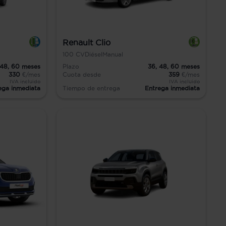
Renault Clio
100
CV
Diésel
Manual
48,
60
meses
Plazo
36,
48,
60
meses
330
€/mes
Cuota desde
359
€/mes
IVA incluido
IVA incluido
ega inmediata
Tiempo de entrega
Entrega inmediata