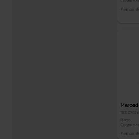
Cuota de
Tiempo d
Merced
102
CV
Dié
Plazo
Cuota de
Tiempo d