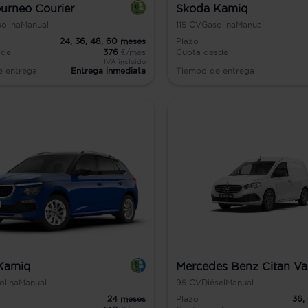
urneo Courier
Skoda Kamiq
olina
Manual
115
CV
Gasolina
Manual
24,
36,
48,
60
meses
Plazo
sde
376
€/mes
Cuota desde
IVA incluido
e entrega
Entrega inmediata
Tiempo de entrega
Kamiq
Mercedes Benz Citan V
olina
Manual
95
CV
Diésel
Manual
24
meses
Plazo
36,