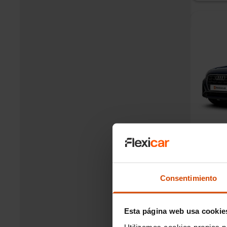
Audi Q
150
CV
Dié
Plazo
Cuota de
Consentimiento
Tiempo d
Esta página web usa cookie
Utilizamos cookies propias p