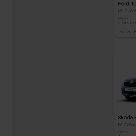
Ford To
125
CV
Gas
Plazo
Cuota de
Tiempo d
Skoda 
115
CV
Gas
Plazo