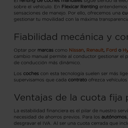
El
renting de coches manuales
sigue siendo la elec
sobre el vehículo. En
Flexicar Renting
entendemos
sensaciones de manejo. Por ello, ofrecemos una
cu
gestionar tu movilidad con la máxima transparenci
Fiabilidad mecánica y co
Optar por
marcas
como
Nissan
,
Renault
,
Ford
o
Hy
cambio manual permite al conductor gestionar el 
de conducción más dinámico.
Los
coches
con esta tecnología suelen ser más lige
supervisamos que cada
contrato
ofrezca vehículos
Ventajas de la cuota fija
La estabilidad financiera es el pilar de nuestro serv
necesidad de ahorros previos. Para los
autónomos
desgravar el IVA. Al ser una cuota cerrada que inc