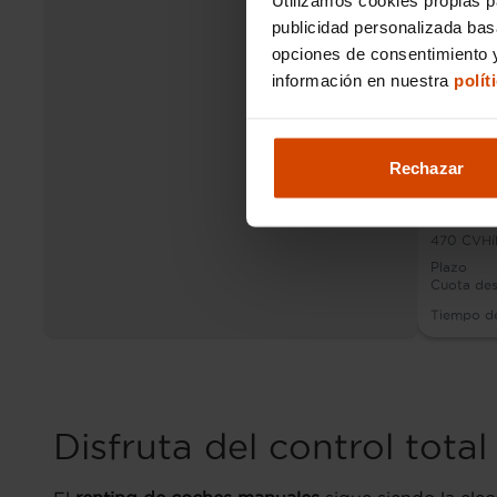
publicidad personalizada ba
opciones de consentimiento y
información en nuestra
polít
Rechazar
Porsch
470
CV
Hí
Plazo
Cuota de
Tiempo d
Disfruta del control tota