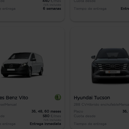
sde
440
€/mes
Cuota desde
IVA incluido
e entrega
6 semanas
Tiempo de entrega
Entr
es Benz Vito
Hyundai Tucson
sel
Manual
288
CV
Híbrido enchufable
Manua
36,
48,
60
meses
Plazo
36,
sde
580
€/mes
Cuota desde
IVA incluido
e entrega
Entrega inmediata
Tiempo de entrega