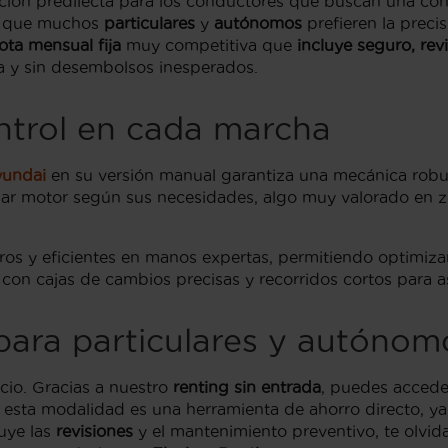
ción predilecta para los conductores que buscan una conex
 que muchos
particulares
y
autónomos
prefieren la preci
ota mensual fija
muy competitiva que
incluye seguro, rev
a y sin desembolsos inesperados.
ntrol en cada marcha
undai
en su versión manual garantiza una mecánica robusta
par motor según sus necesidades, algo muy valorado en 
ros y eficientes en manos expertas, permitiendo optimiza
 con cajas de cambios precisas y recorridos cortos para 
 para particulares y autónom
icio. Gracias a nuestro
renting sin entrada
, puedes accede
, esta modalidad es una herramienta de ahorro directo, y
luye las
revisiones
y el mantenimiento preventivo, te olvida