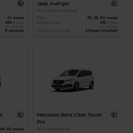
Jeep Avenger
100
CV
Gasolina
Manual
24
meses
Plazo
36,
48,
60
meses
399
€/mes
Cuota desde
416
€/mes
IVA incluido
IVA incluido
6 semanas
Tiempo de entrega
Entrega inmediata
an
Mercedes Benz Citan Tourer
Pro
48,
60
meses
95
CV
Diésel
Manual