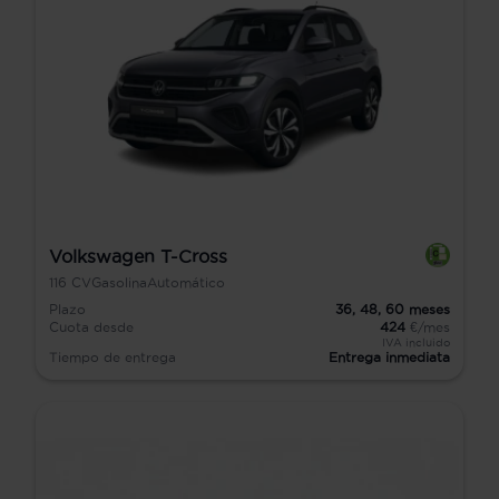
Volkswagen T-Cross
116
CV
Gasolina
Automático
Plazo
36,
48,
60
meses
Cuota desde
424
€/mes
IVA incluido
Tiempo de entrega
Entrega inmediata