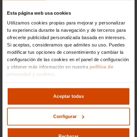
Razones para elegir el renting
Esta página web usa cookies
de la Caravelle
Utilizamos cookies propias para mejorar y personalizar
tu experiencia durante la navegación y de terceros para
Elegir una
Volkswagen Caravelle
es apostar por
un valor seguro en términos de durabilidad y
ofrecerte publicidad personalizada basada en intereses.
versatilidad operativa. Su diseño atemporal y la
Si aceptas, consideramos que admites su uso. Puedes
robustez de sus componentes aseguran que el
modificar tus opciones de consentimiento y cambiar la
vehículo responda con excelencia ante un uso
configuración de las cookies en el panel de configuración
intensivo, ya sea para el transporte profesional
y obtener más información en nuestra
política de
de personas o para fines recreativos.
privacidad y cookies.
Al optar por
Flexicar Renting
, accedes a un
vehículo de una de las mejores
marcas
alemanas
con la ventaja de un
renting sin entrada
, lo que
Aceptar todas
permite renovar tu movilidad sin comprometer
tu liquidez económica. El soporte constante y la
gestión personalizada convierten este contrato
Configurar
en la decisión más inteligente.
Rechazar