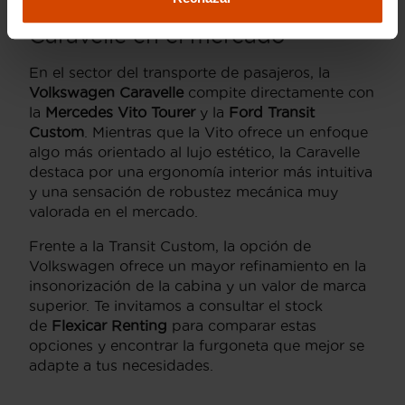
Alternativas y rivales de la
Caravelle en el mercado
En el sector del transporte de pasajeros, la
Volkswagen Caravelle
compite directamente con
la
Mercedes Vito Tourer
y la
Ford Transit
Custom
. Mientras que la Vito ofrece un enfoque
algo más orientado al lujo estético, la Caravelle
destaca por una ergonomía interior más intuitiva
y una sensación de robustez mecánica muy
valorada en el mercado.
Frente a la Transit Custom, la opción de
Volkswagen ofrece un mayor refinamiento en la
insonorización de la cabina y un valor de marca
superior. Te invitamos a consultar el stock
de
Flexicar Renting
para comparar estas
opciones y encontrar la furgoneta que mejor se
adapte a tus necesidades.