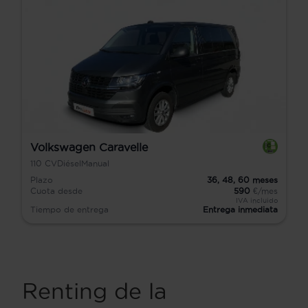
Volkswagen Caravelle
110
CV
Diésel
Manual
Plazo
36,
48,
60
meses
Cuota desde
590
€/mes
IVA incluido
Tiempo de entrega
Entrega inmediata
Renting de la