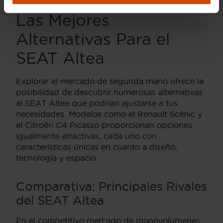
Las Mejores
Alternativas Para el
SEAT Altea
Explorar el mercado de segunda mano ofrece la
posibilidad de descubrir numerosas alternativas
al SEAT Altea que podrían ajustarse a tus
necesidades. Modelos como el Renault Scénic y
el Citroën C4 Picasso proporcionan opciones
igualmente atractivas, cada uno con
características únicas en cuanto a diseño,
tecnología y espacio.
Comparativa: Principales Rivales
del SEAT Altea
En el competitivo mercado de monovolúmenes