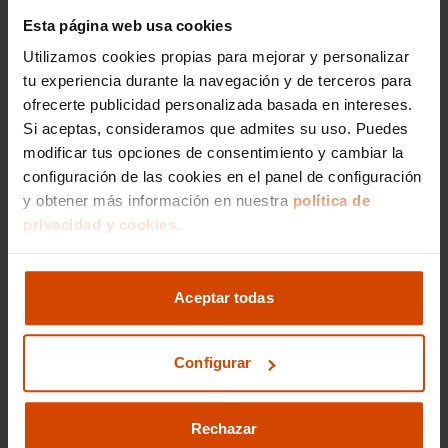
y espacio. Los pasajeros disfrutan de un
Esta página web usa cookies
habitáculo amplio con asientos ergonómicos y
Utilizamos cookies propias para mejorar y personalizar
un diseño que maximiza el espacio disponible.
Tanto el conductor como los pasajeros cuentan
tu experiencia durante la navegación y de terceros para
con un generoso espacio para las piernas y una
ofrecerte publicidad personalizada basada en intereses.
altura al techo suficiente, asegurando un viaje
Si aceptas, consideramos que admites su uso. Puedes
cómodo incluso en trayectos largos.
modificar tus opciones de consentimiento y cambiar la
configuración de las cookies en el panel de configuración
Seguridad al Máximo:
y obtener más información en nuestra
política de
privacidad y cookies.
Evaluación en EuroNCAP
En cuanto a seguridad, el SEAT Altea sobresale
con una sólida protección para los ocupantes.
Aceptar todas
Fue calificado con 5 estrellas en las pruebas
EuroNCAP, destacando tanto en seguridad
activa como pasiva. Equipado con múltiples
Configurar
airbags, sistemas de control de estabilidad y
frenos ABS, brinda tranquilidad y confianza a
sus ocupantes.
Rechazar