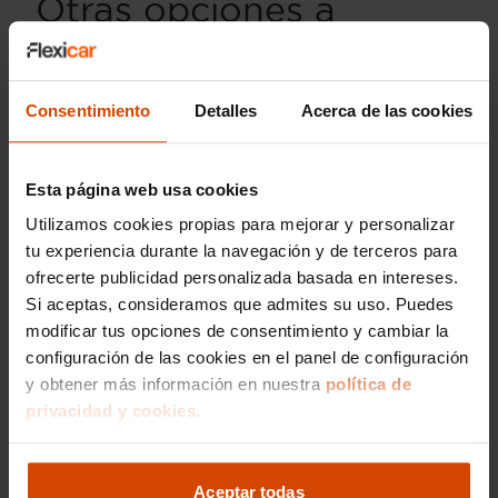
Otras opciones a
comprar Skoda Octavia
RS en Lleida
Consentimiento
Detalles
Acerca de las cookies
Si estás buscando un
Skoda Octavia RS
en
Lleida, Flexicar te ofrece una selección variada
Esta página web usa cookies
que se adapta a tus preferencias. Además del
clásico hatchback, es posible encontrar
Utilizamos cookies propias para mejorar y personalizar
versiones familiares, ideal para quienes necesitan
tu experiencia durante la navegación y de terceros para
espacio adicional sin renunciar a la deportividad.
ofrecerte publicidad personalizada basada en intereses.
Si aceptas, consideramos que admites su uso. Puedes
Los compradores pueden elegir entre diferentes
modificar tus opciones de consentimiento y cambiar la
tipos de motorización, destacando los motores
configuración de las cookies en el panel de configuración
híbridos enchufables que ofrecen un balance
óptimo de eficiencia y reducción de emisiones.
y obtener más información en nuestra
política de
En Flexicar, cada vehículo se entrega con
privacidad y cookies.
garantías certificadas, proporcionando
tranquilidad a los compradores que desean un
coche de segunda mano en Lleida sin
Aceptar todas