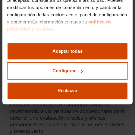
Si aceptas, consideramos que admites su uso. Puedes
El mercado de vehículos de segunda mano en
modificar tus opciones de consentimiento y cambiar la
Sevilla ofrece una gran variedad de opciones
configuración de las cookies en el panel de configuración
para aquellos interesados en adquirir un Smart.
y obtener más información en nuestra
política de
Los precios de un
Smart Fortwo
de segunda
privacidad y cookies.
mano pueden variar considerablemente
dependiendo de factores como el kilometraje, el
año de fabricación y el estado general del coche.
Aceptar todas
Actualmente, los precios empiezan desde
aproximadamente
7,000 euros
para modelos
más antiguos y pueden llegar hasta
15,000
Configurar
euros
para versiones más recientes con bajo
kilometraje y características adicionales. Por otro
lado, el
Smart Forfour
, que ofrece más espacio
Rechazar
pero mantiene las mismas ventajas de eficiencia,
tiene precios que oscilan entre
9,000 y 18,000
euros
en el mercado de segunda mano. Es
recomendable visitar nuestro concesionario para
obtener una evaluación precisa y ofertas
personalizadas que se ajusten a tus necesidades
y presupuesto.