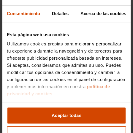
El
SsangYong Rodius
en Barcelona está
Consentimiento
Detalles
Acerca de las cookies
disponible con varias opciones de motorización
que se ajustan a diferentes necesidades y estilos
de conducción. Una de las más comunes es el
Esta página web usa cookies
motor diesel de 2.2 litros, conocido por su
eficiente consumo de combustible y su robusto
Utilizamos cookies propias para mejorar y personalizar
rendimiento, ideal para desplazamientos largos
tu experiencia durante la navegación y de terceros para
o cargados.
ofrecerte publicidad personalizada basada en intereses.
Si aceptas, consideramos que admites su uso. Puedes
Este motor diesel presenta una potencia
adecuada para mover el voluminoso Rodius con
modificar tus opciones de consentimiento y cambiar la
soltura, asegurando un viaje suave y estable
configuración de las cookies en el panel de configuración
tanto en carretera como en ciudad. Además, la
y obtener más información en nuestra
política de
opción de transmisión automática en ciertas
privacidad y cookies.
versiones añade comodidad al conducir en el
tráfico urbano de Barcelona.
Aceptar todas
En definitiva, elegir un
SsangYong Rodius
de
segunda mano en Barcelona a través de Flexicar
garantiza que recibas un vehículo en excelente