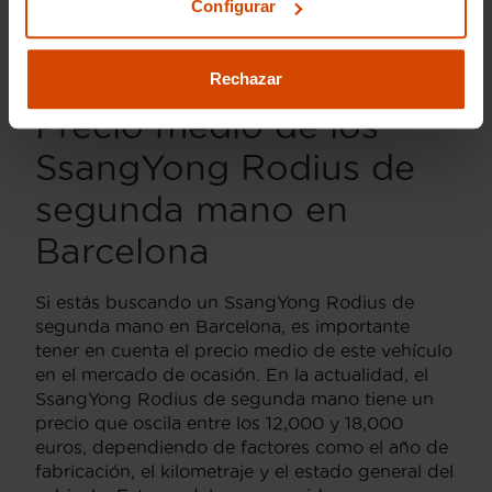
Configurar
condición y con todas las garantías necesarias
para disfrutar de cada kilómetro recorrido con
total confianza.
Rechazar
Precio medio de los
SsangYong Rodius de
segunda mano en
Barcelona
Si estás buscando un SsangYong Rodius de
segunda mano en Barcelona, es importante
tener en cuenta el precio medio de este vehículo
en el mercado de ocasión. En la actualidad, el
SsangYong Rodius de segunda mano tiene un
precio que oscila entre los 12,000 y 18,000
euros, dependiendo de factores como el año de
fabricación, el kilometraje y el estado general del