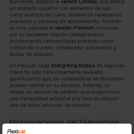
Barcelona, destaca la
versión Limited
, que ofrece
un acabado superior con elementos de lujo
como asientos de cuero, sistema de navegación
avanzado y sensores de aparcamiento. También
es muy valorada la
versión Premium
, conocida
por su excelente relación calidad-precio,
incorporando características prácticas como
control de crucero, climatizador automático y
llantas de aleación.
En Flexicar, cada
SsangYong Rodius
de segunda
mano ha sido minuciosamente revisado,
garantizando que los compradores en Barcelona
puedan confiar en su elección. Además, se
ofrece un servicio de garantía que proporciona
una tranquilidad adicional a la hora de adquirir
uno de estos vehículos de ocasión.
Motorizaciones del SsangYong
Rodius en Barcelona