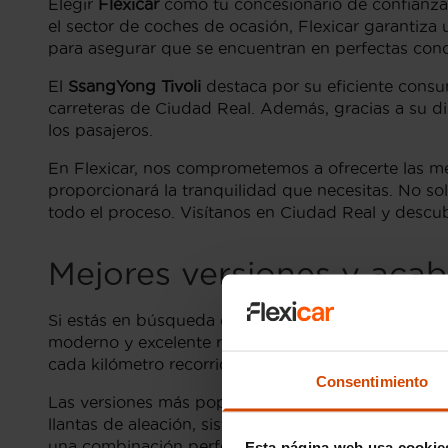
Elegir
Flexicar
como tu concesionario de confianza 
el sector de coches de ocasión, Flexicar garantiza
para asegurar que se encuentran en perfectas cond
El
SsangYong Tivoli
destaca por su eficiente consu
carreteras de Ciudad Real. Además, gracias a su d
los pasajeros.
En Flexicar, nos comprometemos a ofrecerte las me
proporcionará la tranquilidad que necesitas. No so
todo el proceso. Visítanos en Ciudad Real y desc
Mejores versiones y acab
Si estás en búsqueda de un
SsangYong Tivoli de 
moderno y excelente relación calidad-precio. En Fl
cada kilómetro recorrido.
Consentimiento
Las versiones más populares del
SsangYong Tivoli
llantas de aleación, sistemas de asistencia a la co
una combinación perfecta de lujo y tecnología avan
Esta página web usa cookie