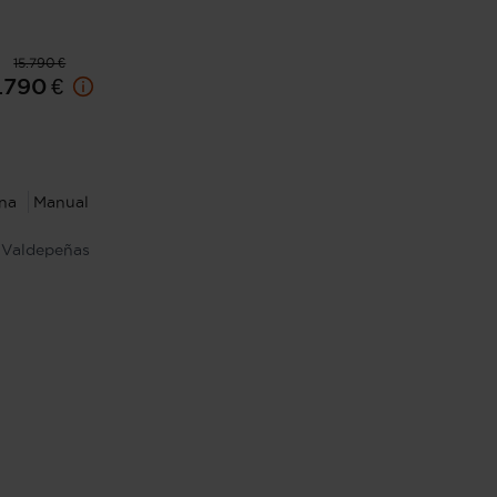
15.790 €
.790 €
ina
Manual
Valdepeñas