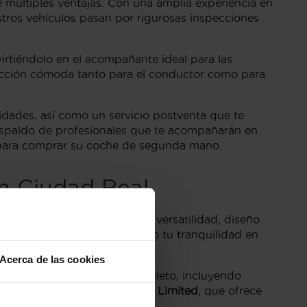
 múltiples ventajas. Con una amplia experiencia en
stros vehículos pasan por rigurosas inspecciones
rtiéndolo en el acompañante ideal para las
ducción cómoda tanto para el conductor como para
idades, así como un servicio postventa que te
 respaldo de profesionales que te acompañarán en
 para comprar su coche de segunda mano.
en Ciudad Real
e modelo es conocido por su versatilidad, diseño
os y con garantía, asegurando tu tranquilidad en
Acerca de las cookies
ca por su equipamiento completo, incluyendo
cabado a tener en cuenta es el
Limited
, que ofrece
icación.