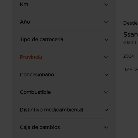
Km
Año
Desde
Ssa
Tipo de carrocería
G15T L
2024
Provincia
I.V.A. 
Concesionario
Combustible
Distintivo medioambiental
Caja de cambios