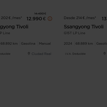
14.490 €
 202 € /mes*
Desde 214 € /mes*
12.990 €
13
ngyong
Tivoli
Ssangyong
Tivoli
P Line
G15T LP Line
68.892 km
Gasolina
Manual
2024
68.889 km
Gasol
Ciudad Real
Deducible
I.V.A. Deducible