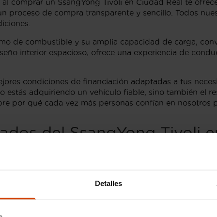
al comprar un SsangYong Tivoli en Ciudad Real te ofrece
 un proceso de compra transparente y sencillo. Todos nue
iciones.
mo de combustible y su amplia capacidad de carga, convi
iseño interior espacioso, ofrece una experiencia de con
jores condiciones de financiación adaptadas a tus neces
lo estás adquiriendo un vehículo fiable, sino también el
ubre por qué cada vez más personas confían en nosotros
ados del SsangYong Tivoli 
segunda mano en Ciudad Real
, estás de enhorabuena. Est
exicar, ofrecemos una cuidada selección de Tivoli revisad
Detalles
en Ciudad Real incluyen el acabado
Premium
, que desta
nducción y un interior que no escatima en confort. Otro a
zada, ideal para quienes buscan un toque extra de sofist
s