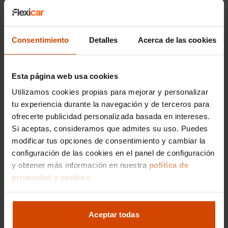
general, puedes encontrar un SsangYong Tivoli
Limited de segunda mano en Segovia con
precios que oscilan entre los 12,000 y los 18,000
euros. Estas cifras son orientativas y pueden
Consentimiento
Detalles
Acerca de las cookies
ajustarse según la oferta del momento y las
especificaciones del coche.
Esta página web usa cookies
El SsangYong Tivoli Limited es conocido por su
diseño moderno y elegante, combinado con
Utilizamos cookies propias para mejorar y personalizar
características de confort y tecnología avanzada,
tu experiencia durante la navegación y de terceros para
lo que lo convierte en una opción atractiva para
ofrecerte publicidad personalizada basada en intereses.
quienes buscan un SUV versátil y fiable. Al
Si aceptas, consideramos que admites su uso. Puedes
buscar opciones de segunda mano en Segovia,
modificar tus opciones de consentimiento y cambiar la
es recomendable verificar el historial de
configuración de las cookies en el panel de configuración
mantenimiento y las condiciones del coche para
y obtener más información en nuestra
política de
asegurar una buena inversión.
privacidad y cookies.
¿Se puede financiar un
SsangYong Tivoli Limited en
Aceptar todas
Segovia con Flexicar?